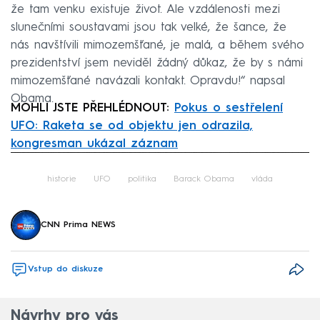
že tam venku existuje život. Ale vzdálenosti mezi
slunečními soustavami jsou tak velké, že šance, že
nás navštívili mimozemšťané, je malá, a během svého
prezidentství jsem neviděl žádný důkaz, že by s námi
mimozemšťané navázali kontakt. Opravdu!“ napsal
Obama.
MOHLI JSTE PŘEHLÉDNOUT:
Pokus o sestřelení
UFO: Raketa se od objektu jen odrazila,
kongresman ukázal záznam
Failed to fetch
historie
UFO
politika
Barack Obama
vláda
CNN Prima NEWS
Vstup do diskuze
Návrhy pro vás