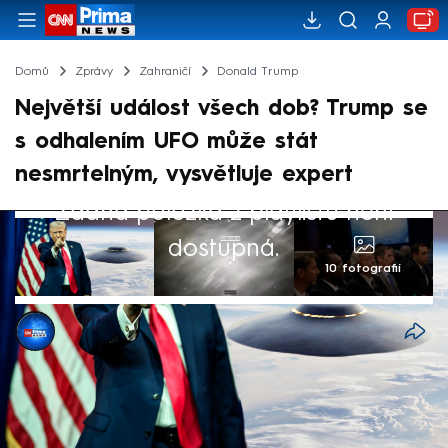
Domů
Zprávy
Zahraničí
Donald Trump
Největší událost všech dob? Trump se
s odhalením UFO může stát
nesmrtelným, vysvětluje expert
Žádná položka z playlistu není
dostupná.
10 fotografií
CNN Prima NEWS
Akt. 21. úno 2026, 19:42
• 21. úno 2026, 17:25
Americký prezident Donald Trump přikáže
zveřejnění všech utajovaných vládních