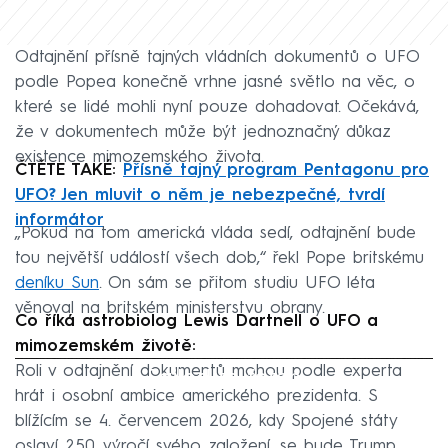
Odtajnění přísně tajných vládních dokumentů o UFO
podle Popea konečně vrhne jasné světlo na věc, o
které se lidé mohli nyní pouze dohadovat. Očekává,
že v dokumentech může být jednoznačný důkaz
existence mimozemského života.
ČTĚTE TAKÉ:
Přísně tajný program Pentagonu pro
UFO? Jen mluvit o něm je nebezpečné, tvrdí
informátor
„Pokud na tom americká vláda sedí, odtajnění bude
tou největší událostí všech dob,“ řekl Pope britskému
deníku Sun
. On sám se přitom studiu UFO léta
věnoval na britském ministerstvu obrany.
Co říká astrobiolog Lewis Dartnell o UFO a
mimozemském životě:
Roli v odtajnění dokumentů mohou podle experta
Failed to fetch
hrát i osobní ambice amerického prezidenta. S
blížícím se 4. červencem 2026, kdy Spojené státy
oslaví 250. výročí svého založení, se bude Trump