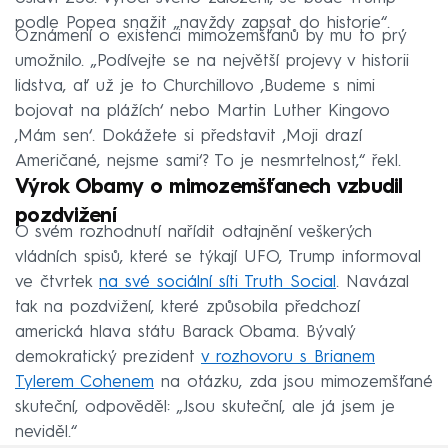
podle Popea snažit „navždy zapsat do historie“.
Oznámení o existenci mimozemšťanů by mu to prý
umožnilo. „Podívejte se na největší projevy v historii
lidstva, ať už je to Churchillovo ‚Budeme s nimi
bojovat na plážích‘ nebo Martin Luther Kingovo
‚Mám sen‘. Dokážete si představit ‚Moji drazí
Američané, nejsme sami‘? To je nesmrtelnost,“ řekl.
Výrok Obamy o mimozemšťanech vzbudil
pozdvižení
O svém rozhodnutí nařídit odtajnění veškerých
vládních spisů, které se týkají UFO, Trump informoval
ve čtvrtek
na své sociální síti Truth Social
. Navázal
tak na pozdvižení, které způsobila předchozí
americká hlava státu Barack Obama. Bývalý
demokratický prezident
v rozhovoru s Brianem
Tylerem Cohenem
na otázku, zda jsou mimozemšťané
skuteční, odpověděl: „Jsou skuteční, ale já jsem je
neviděl.“