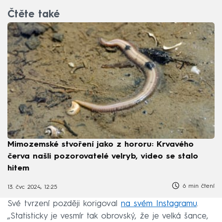
Čtěte také
Mimozemské stvoření jako z hororu: Krvavého
červa našli pozorovatelé velryb, video se stalo
hitem
6 min čtení
13. čvc 2024, 12:25
Své tvrzení později korigoval
na svém Instagramu
.
„Statisticky je vesmír tak obrovský, že je velká šance,