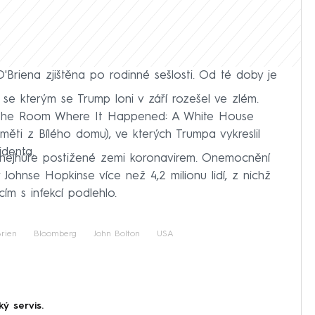
'Briena zjištěna po rodinné sešlosti. Od té doby je
se kterým se Trump loni v září rozešel ve zlém.
i The Room Where It Happened: A White House
měti z Bílého domu), ve kterých Trumpa vykreslil
denta.
 nejhůře postižené zemi koronavirem. Onemocnění
ohnse Hopkinse více než 4,2 milionu lidí, z nichž
ím s infekcí podlehlo.
rien
Bloomberg
John Bolton
USA
ký servis.