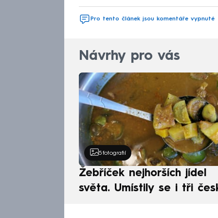
Pro tento článek jsou komentáře vypnuté
Návrhy pro vás
5
fotografií
Žebříček nejhorších jídel
světa. Umístily se i tři čes
pokrmy, vévodí skandináv