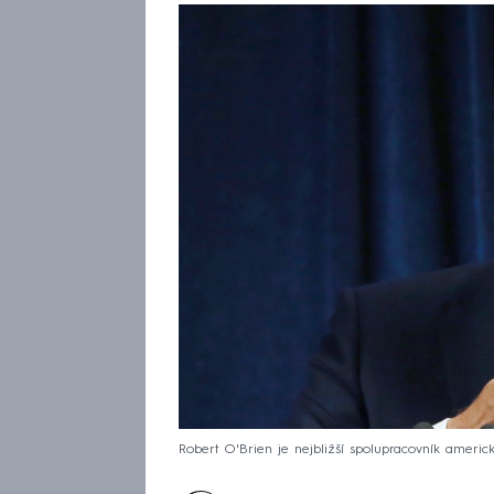
Robert O'Brien je nejbližší spolupracovník ameri