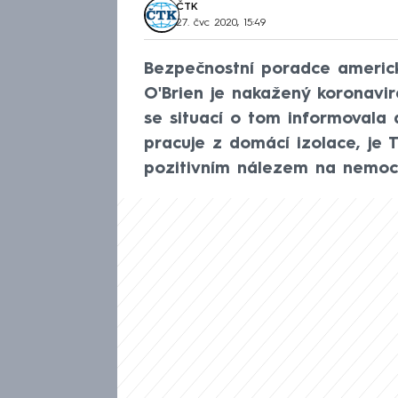
ČTK
27. čvc 2020, 15:49
Bezpečnostní poradce americ
O'Brien je nakažený koronav
se situací o tom informovala 
pracuje z domácí izolace, je
pozitivním nálezem na nemoc