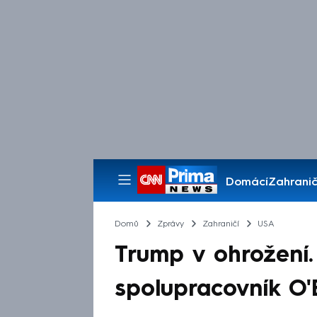
Domácí
Zahranič
Pořady
Domů
Zprávy
Zahraničí
USA
Trump v ohrožení. 
spolupracovník O'