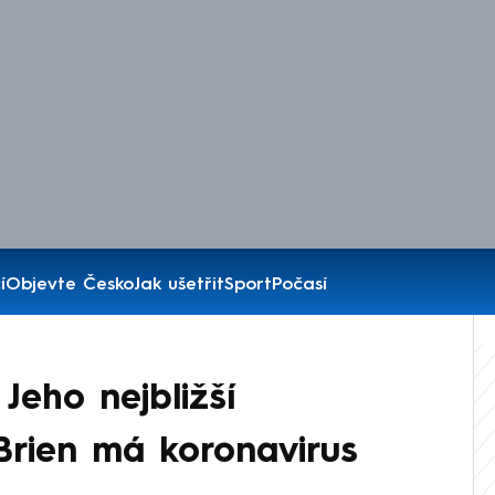
í
Objevte Česko
Jak ušetřit
Sport
Počasí
Jeho nejbližší
Brien má koronavirus