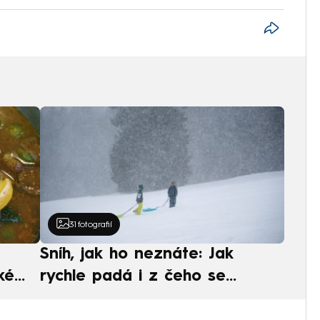
31
fotografií
Sníh, jak ho neznáte: Jak
ké
rychle padá i z čeho se
ská
skládá. A vločky nejsou bílé