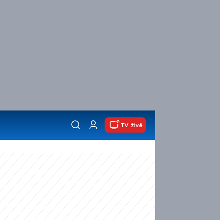
TV živě