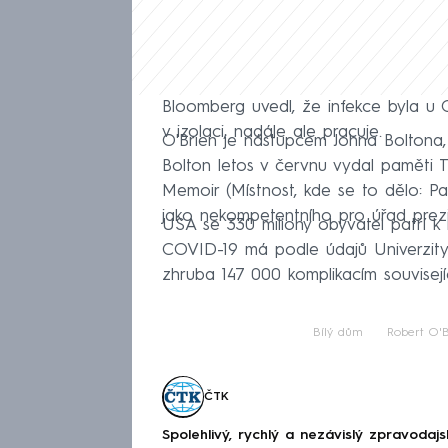
Bloomberg uvedl, že infekce byla u O
v izolaci, nadále ale pracuje.
O'Brien je nástupcem Johna Boltona, 
Bolton letos v červnu vydal pamět
Memoir (Místnost, kde se to dělo: Pa
jako nekompetentního pro úřad prezi
USA se 330 miliony obyvatel patří k
COVID-19 má podle údajů Univerzity J
zhruba 147 000 komplikacím souvisejíc
Bílý dům
Robert O'B
ČTK
Spolehlivý, rychlý a nezávislý zpravodajs