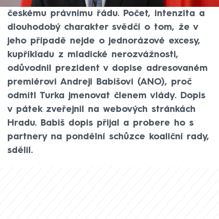
prokazoval nedostatek respektu vůči
českému právnímu řádu. Počet, intenzita a
dlouhodobý charakter svědčí o tom, že v
jeho případě nejde o jednorázové excesy,
kupříkladu z mladické nerozvážnosti,
odůvodnil prezident v dopise adresovaném
premiérovi Andreji Babišovi (ANO), proč
odmítl Turka jmenovat členem vlády. Dopis
v pátek zveřejnil na webových stránkách
Hradu. Babiš dopis přijal a probere ho s
partnery na pondělní schůzce koaliční rady,
sdělil.