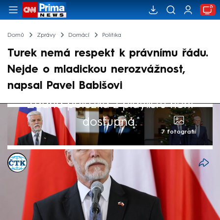
Domů
Zprávy
Domácí
Politika
Turek nemá respekt k právnímu řádu.
Nejde o mladickou nerozvážnost,
napsal Pavel Babišovi
Žádná položka z playlistu není
dostupná.
7 fotografií
ČTK
9. led 2026, 11:36
Poslanec Motoristů Filip Turek podle
prezidenta Petra Pavla opakovaně