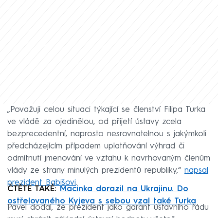
„Považuji celou situaci týkající se členství Filipa Turka
ve vládě za ojedinělou, od přijetí ústavy zcela
bezprecedentní, naprosto nesrovnatelnou s jakýmkoli
předcházejícím případem uplatňování výhrad či
odmítnutí jmenování ve vztahu k navrhovaným členům
vlády ze strany minulých prezidentů republiky,“
napsal
prezident Babišovi
.
ČTĚTE TAKÉ:
Macinka dorazil na Ukrajinu. Do
ostřelovaného Kyjeva s sebou vzal také Turka
Pavel dodal, že prezident jako garant ústavního řádu