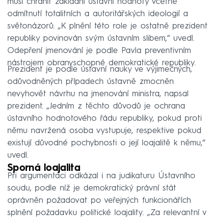
musí chránit základní ústavní hodnoty včetně
odmítnutí totalitních a autoritářských ideologií a
světonázorů. „K plnění této role je ostatně prezident
republiky povinován svým ústavním slibem,“ uvedl.
Odepření jmenování je podle Pavla preventivním
nástrojem obranyschopné demokratické republiky.
Prezident je podle ústavní nauky ve výjimečných,
odůvodněných případech ústavně zmocněn
nevyhovět návrhu na jmenování ministra, napsal
prezident. „Jedním z těchto důvodů je ochrana
ústavního hodnotového řádu republiky, pokud proti
němu navržená osoba vystupuje, respektive pokud
existují důvodné pochybnosti o její loajalitě k němu,“
uvedl.
Sporná loajalita
Při argumentaci odkázal i na judikaturu Ústavního
soudu, podle níž je demokratický právní stát
oprávněn požadovat po veřejných funkcionářích
splnění požadavku politické loajality. „Za relevantní v