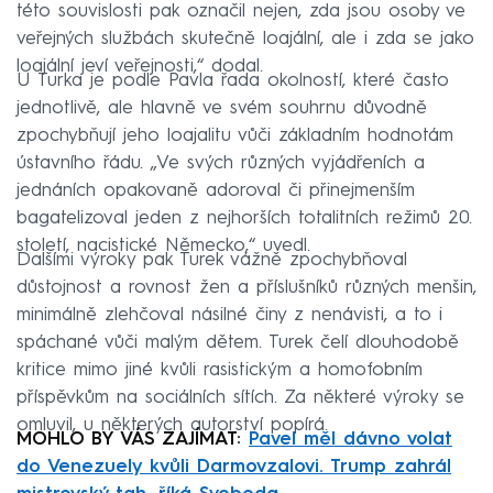
této souvislosti pak označil nejen, zda jsou osoby ve
veřejných službách skutečně loajální, ale i zda se jako
loajální jeví veřejnosti,“ dodal.
U Turka je podle Pavla řada okolností, které často
jednotlivě, ale hlavně ve svém souhrnu důvodně
zpochybňují jeho loajalitu vůči základním hodnotám
ústavního řádu. „Ve svých různých vyjádřeních a
jednáních opakovaně adoroval či přinejmenším
bagatelizoval jeden z nejhorších totalitních režimů 20.
století, nacistické Německo,“ uvedl.
Dalšími výroky pak Turek vážně zpochybňoval
důstojnost a rovnost žen a příslušníků různých menšin,
minimálně zlehčoval násilné činy z nenávisti, a to i
spáchané vůči malým dětem. Turek čelí dlouhodobě
kritice mimo jiné kvůli rasistickým a homofobním
příspěvkům na sociálních sítích. Za některé výroky se
omluvil, u některých autorství popírá.
MOHLO BY VÁS ZAJÍMAT:
Pavel měl dávno volat
do Venezuely kvůli Darmovzalovi. Trump zahrál