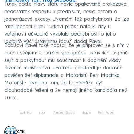
mistrovský tah, říká Svoboda
Turek podle hlavy státu navíc opakovaně prokazoval
nedostatek respektu k předpisům, nešlo přitom o
jednorázové excesy. „Nemám též pochybnosti, že lze
tato jednání Filipu Turkovi přičíst natolik, aby u
veřejnosti důvodně vyvolala pochybnosti o jeho
loajalitě vůči ústavnímu řádu,“ dodal Pavel.
Babišovi Pavel také napsal, že je připraven se s ním v
duchu vzájemné loajální spolupráce ústavních orgánů
sejít a poskytnout mu součinnost k doplnění vlády.
Řízením ministerstva životního prostředí je dočasně
pověřen šéf diplomacie a Motoristů Petr Macinka.
Motoristé trvají na tom, že to nemůže být
dlouhodobé řešení a že nemají jiného kandidáta než
Turka.
politika
spor
Andrej Babiš
dopis
Petr Pavel
ČTK