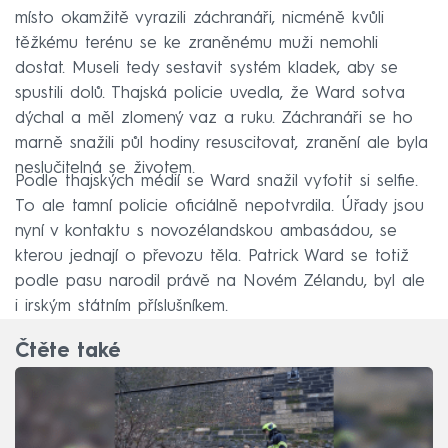
místo okamžitě vyrazili záchranáři, nicméně kvůli
těžkému terénu se ke zraněnému muži nemohli
dostat. Museli tedy sestavit systém kladek, aby se
spustili dolů. Thajská policie uvedla, že Ward sotva
dýchal a měl zlomený vaz a ruku. Záchranáři se ho
marně snažili půl hodiny resuscitovat, zranění ale byla
neslučitelná se životem.
Podle thajských médií se Ward snažil vyfotit si selfie.
To ale tamní policie oficiálně nepotvrdila. Úřady jsou
nyní v kontaktu s novozélandskou ambasádou, se
kterou jednají o převozu těla. Patrick Ward se totiž
podle pasu narodil právě na Novém Zélandu, byl ale
i irským státním příslušníkem.
Čtěte také