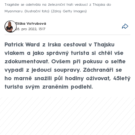
Tragédie se odehrála na železniční trati vedoucí z Thajska do
Myanmaru. (Ilustrační foto)
Zdroj: Getty Images
Eliška Votrubová
28. pro 2022, 13:17
Patrick Ward z Irska cestoval v Thajsku
vlakem a jako správný turista si chtěl vše
zdokumentovat. Ovšem při pokusu o selfie
vypadl z jedoucí soupravy. Záchranáři se
ho marně snažili půl hodiny oživovat, 45letý
turista svým zraněním podlehl.