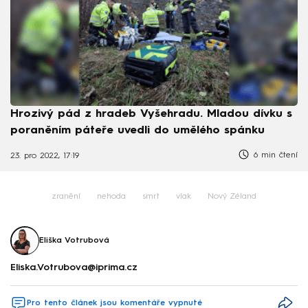
Hrozivý pád z hradeb Vyšehradu. Mladou dívku s
poraněním páteře uvedli do umělého spánku
6 min čtení
23. pro 2022, 17:19
zranění
nehoda
smrt
vlak
Nový Zéland
Eliška Votrubová
Eliska.Votrubova@iprima.cz
Pro tento článek jsou komentáře vypnuté