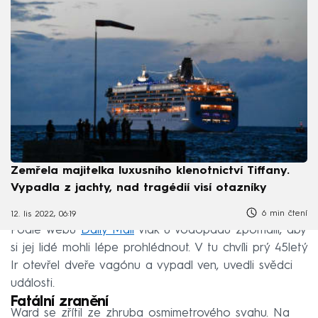
Zemřela majitelka luxusního klenotnictví Tiffany.
Vypadla z jachty, nad tragédií visí otazníky
6 min čtení
12. lis 2022, 06:19
Podle webu
Daily Mail
vlak u vodopádu zpomalil, aby
si jej lidé mohli lépe prohlédnout. V tu chvíli prý 45letý
Ir otevřel dveře vagónu a vypadl ven, uvedli svědci
události.
Fatální zranění
Ward se zřítil ze zhruba osmimetrového svahu. Na