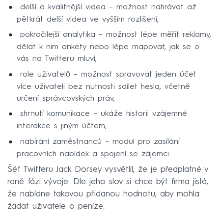
delší a kvalitnější videa – možnost nahrávat až
pětkrát delší videa ve vyšším rozlišení,
pokročilejší analytika – možnost lépe měřit reklamy,
dělat k nim ankety nebo lépe mapovat, jak se o
vás na Twitteru mluví,
role uživatelů – možnost spravovat jeden účet
více uživateli bez nutnosti sdílet hesla, včetně
určení správcovských práv,
shrnutí komunikace – ukáže historii vzájemné
interakce s jiným účtem,
nabírání zaměstnanců – modul pro zasílání
pracovních nabídek a spojení se zájemci.
Šéf Twitteru Jack Dorsey vysvětlil, že je předplatné v
rané fázi vývoje. Dle jeho slov si chce být firma jistá,
že nabídne takovou přidanou hodnotu, aby mohla
žádat uživatele o peníze.