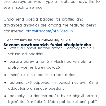
user surveys on what type of features they'd like to
see in such a service.
Undo send, special badges for profiles and
advanced analytics are among the features being
considered.
pic.twitter.com/hL6T8sdI0s
— Andrew Roth (@RothsReviews)
July 31, 2020
Seznam navrhovaných funkcí předplatného
vrátit a upravit hotový tweet – časový limit 30
sekund od odeslání,
úprava barev a fontů – vlastní barvy i písma
profilu, včetně barev odkazů,
méně reklam nebo zcela bez reklam,
automatické odpovědi – možnost nastavit různé
odpovědi pro sériové odeslání,
odznaky – u daného profilu by se objevil odznak,
k jaké firmě, médiu či třeba politické straně patří,