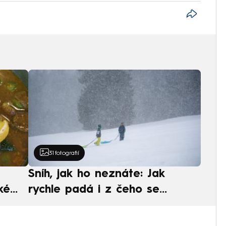
31
fotografií
Sníh, jak ho neznáte: Jak
ké
rychle padá i z čeho se
ská
skládá. A vločky nejsou bílé