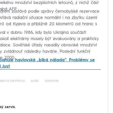
kého množství bezpilotních letounů, z nichž část
míná AFP.
árem zůstává podle správy černobylské rezervace
tává radiační situace normální i na zbytku území
etrů od Kyjeva a přibližně 20 kilometrů od hranic s
al v dubnu 1986, kdy byla Ukrajina součástí
okolí elektrárny musely být evakuovány a prakticky
adiace. Sovětské úřady nasadily obrovské množství
y zvládnout následky havárie. Poslední funkční
ce 2000.
panuje havlovská „blbá nálada“. Problémy se
 Just
iled to fetch
aderná elektrárna
požár
katastrofa
ký servis.