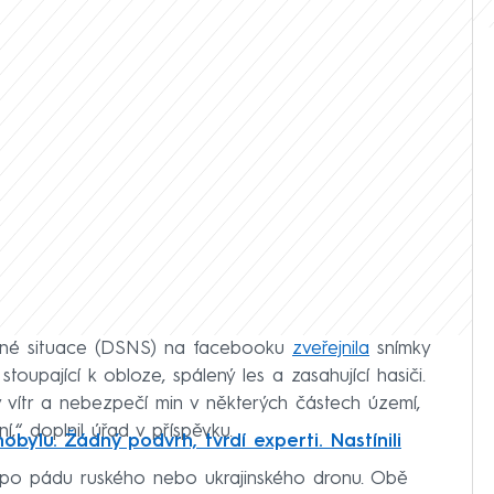
ádné situace (DSNS) na facebooku
zveřejnila
snímky
toupající k obloze, spálený les a zasahující hasiči.
ný vítr a nebezpečí min v některých částech území,
“ doplnil úřad v příspěvku.
obylu. Žádný podvrh, tvrdí experti. Nastínili
l po pádu ruského nebo ukrajinského dronu. Obě