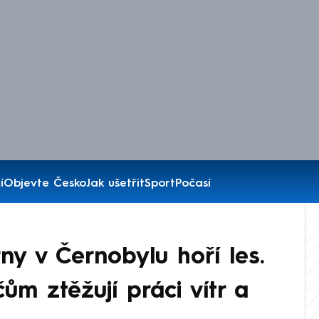
í
Objevte Česko
Jak ušetřit
Sport
Počasí
ny v Černobylu hoří les.
čům ztěžují práci vítr a