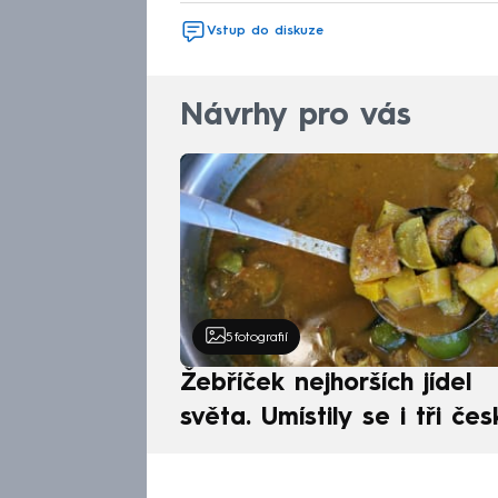
Vstup do diskuze
Návrhy pro vás
5
fotografií
Žebříček nejhorších jídel
světa. Umístily se i tři čes
pokrmy, vévodí skandináv
kuchyně