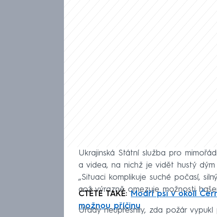
Ukrajinská Státní služba pro mimoř
a videa, na nichž je vidět hustý dým s
„Situaci komplikuje suché počasí, sil
což výrazně omezuje možnosti hašení,
ČTĚTE TAKÉ:
Modří psi v okolí Čern
možnou příčinu
Úřady neupřesnily, zda požár vypuk