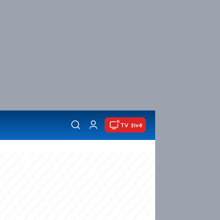
TV živě