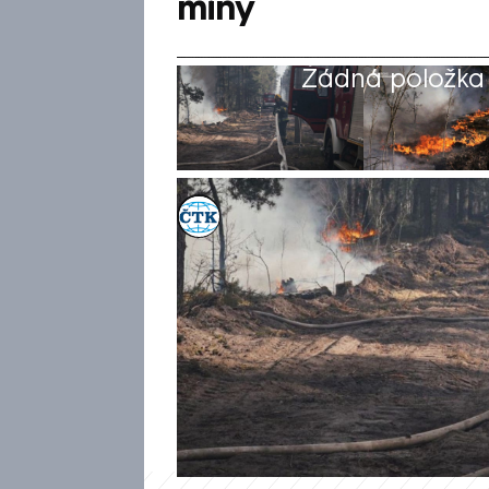
miny
Žádná položka z
ČTK
Akt. 8. kvě 2026, 12:23
• 8. kvě 2026, 11:59
V uzavřené zóně Černobylské 
ukrajinských úřadů hasiči s r
čtvrtek v důsledku pádu dron
požár rozšířil na odhadovanou
ztěžují nárazy větru a obtížn
zaznamenán žádný nárůst radi