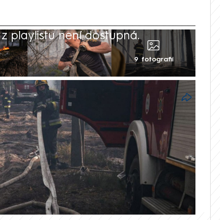
 playlistu není dostupná.
9 fotografií
jaderné elektrárny bojují podle
ozsáhlým lesním požárem. Ten vypukl ve
u na území tamní rezervace. V pátek se
 plochu přes 1000 hektarů, práci hasičů
ý terén. Podle agentury AFP nebyl
oaktivity.