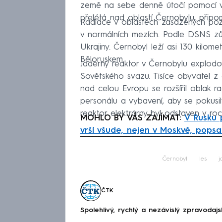
země na sebe denně útočí pomocí vel
přelétá nad oblastí Černobylu, připo
Radiace v oblastech zasažených pož
v normálních mezích. Podle DSNS zůs
Ukrajiny. Černobyl leží asi 130 kilom
Běloruskem.
Jaderný reaktor v Černobylu explodov
Sovětského svazu. Tisíce obyvatel z 
nad celou Evropu se rozšířil oblak r
personálu a vybavení, aby se pokusil
reaktor elektrárny byl odstaven v ro
MOHLO BY VÁS ZAJÍMAT:
V Rusku 
vrší všude, nejen v Moskvě, popsal
Fa
Černobyl
les
j
ČTK
Spolehlivý, rychlý a nezávislý zpravodajs