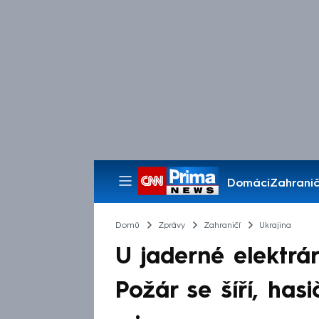
Domácí
Zahranič
Pořady
Domů
Zprávy
Zahraničí
Ukrajina
U jaderné elektrár
Požár se šíří, hasi