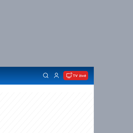
TV živě