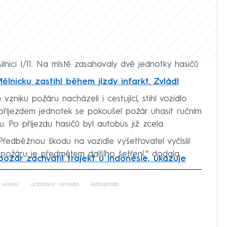
lnici I/11. Na místě zasahovaly dvě jednotky hasičů
lnicku zastihl během jízdy infarkt. Zvládl
vzniku požáru nacházeli i cestující, stihl vozidlo
 příjezdem jednotek se pokoušel požár uhasit ručním
. Po příjezdu hasičů byl autobus již zcela
„Předběžnou škodu na vozidle vyšetřovatel vyčíslil
u požáru je předmětem dalšího šetření,“ dodala.
ožár zachvátil trajekt u Indonésie, ukazuje
iled to fetch
silnice
dopravní nehoda
katastrofa