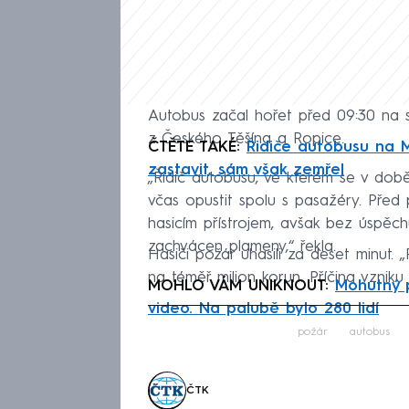
Autobus začal hořet před 09:30 na si
z Českého Těšína a Ropice.
ČTĚTE TAKÉ:
Řidiče autobusu na Mě
zastavit, sám však zemřel
„Řidič autobusu, ve kterém se v době 
včas opustit spolu s pasažéry. Před
hasicím přístrojem, avšak bez úspěchu
zachvácen plameny,“ řekla.
Hasiči požár uhasili za deset minut. 
na téměř milion korun. Příčina vznik
MOHLO VÁM UNIKNOUT:
Mohutný p
video. Na palubě bylo 280 lidí
Fa
požár
autobus
ČTK