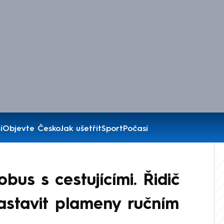
í
Objevte Česko
Jak ušetřit
Sport
Počasí
bus s cestujícími. Řidič
astavit plameny ručním