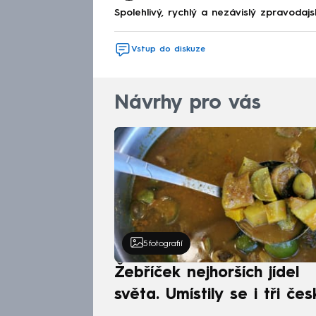
Spolehlivý, rychlý a nezávislý zpravodajs
Vstup do diskuze
Návrhy pro vás
5
fotografií
Žebříček nejhorších jídel
světa. Umístily se i tři čes