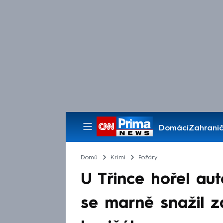
Domácí
Zahranič
Pořady
Domů
Krimi
Požáry
U Třince hořel auto
se marně snažil z