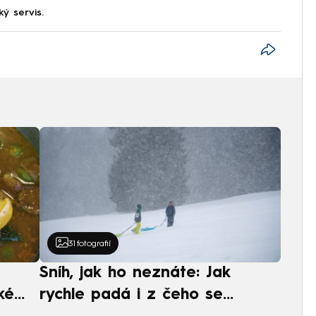
ký servis.
31
fotografií
Sníh, jak ho neznáte: Jak
ké
rychle padá i z čeho se