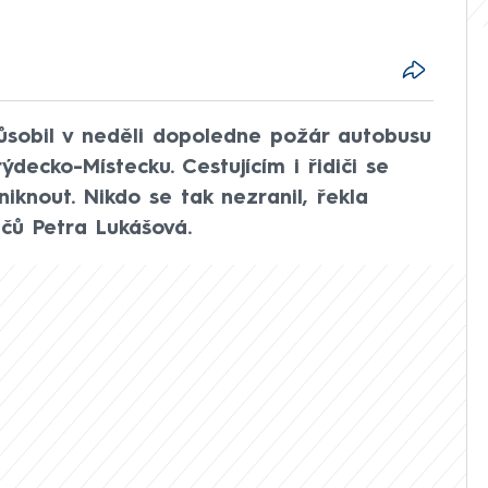
ůsobil v neděli dopoledne požár autobusu
ýdecko-Místecku. Cestujícím i řidiči se
iknout. Nikdo se tak nezranil, řekla
čů Petra Lukášová.