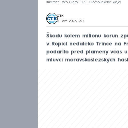
Ilustrační foto
Zdroj: HZS Olomouckého kraje
ČTK
20. čvc 2025, 15:01
Škodu kolem milionu korun zp
v Ropici nedaleko Třince na Fr
podařilo před plameny včas un
mluvčí moravskoslezských hasi