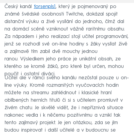
Český kanál
forsenpls1
, který je pojmenovaný po
známé švédské osobnosti Twitche, dokázal spojit
distanční výuku a živé vysílání do jednoho, čímž dal
na domácí scéně vzniknout vážně raritnímu obsahu.
Za nápadem i jeho realizací stojí učitel programování,
jenž se rozhodl své on-line hodiny s žáky vysílat živě
a zajímavě tím zabil dvě mouchy jednou
ranou. Výsledkem jeho práce je unikátní obsah, ze
kterého se kromě žáků, pro které byl určen, mohou
poučit i ostatní diváci.
Učitel ale v rámci svého kanálu nezůstal pouze u on-
line výuky. Kromě rozmanitých vyučovacích hodin
můžete na streamu zahlédnout i klasické hraní
oblíbených herních titulů či si s učitelem promluvit v
živém chatu. Je skvělé vidět, že i nepříznivá situace
nakonec vedla i k něčemu pozitivnímu a vznikl tak
tento zajímavý projekt. Je jen otázkou, zda se jím
budou inspirovat i další učitelé a v budoucnu se