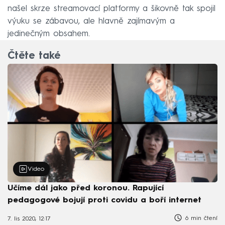
našel skrze streamovací platformy a šikovně tak spojil
výuku se zábavou, ale hlavně zajímavým a
jedinečným obsahem.
Čtěte také
Video
Učíme dál jako před koronou. Rapující
pedagogové bojují proti covidu a boří internet
6 min čtení
7. lis 2020, 12:17