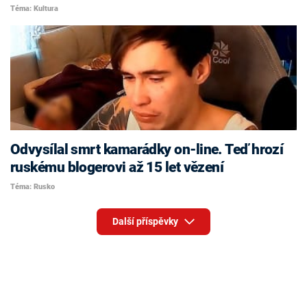
Téma: Kultura
Odvysílal smrt kamarádky on-line. Teď hrozí
ruskému blogerovi až 15 let vězení
Téma: Rusko
Další příspěvky