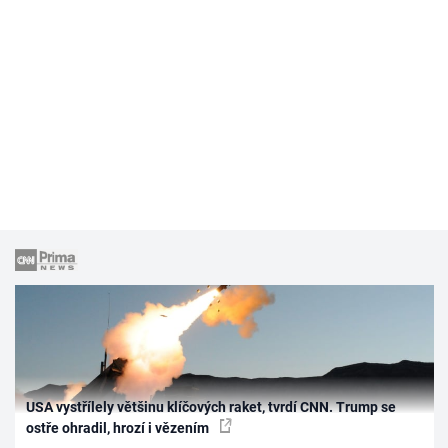
USA vystřílely většinu klíčových raket, tvrdí CNN. Trump se
ostře ohradil, hrozí i vězením