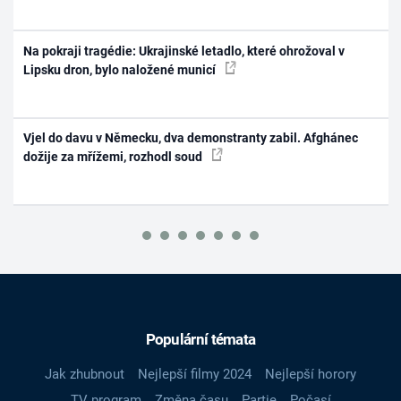
Na pokraji tragédie: Ukrajinské letadlo, které ohrožoval v
Lipsku dron, bylo naložené municí
Vjel do davu v Německu, dva demonstranty zabil. Afghánec
dožije za mřížemi, rozhodl soud
Populární témata
Jak zhubnout
Nejlepší filmy 2024
Nejlepší horory
TV program
Změna času
Partie
Počasí