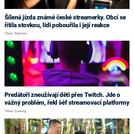
Šílená jízda známé české streamerky. Obcí se
řítila stovkou, lidi pobouřila i její reakce
Téma: Doprava
Predátoři zneužívají děti přes Twitch. Jde o
vážný problém, řekl šéf streamovací platformy
Téma: Gaming