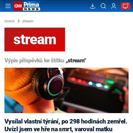
Domů
stream
stream
Výpis příspěvků ke štítku
„stream“
Vysílal vlastní týrání, po 298 hodinách zemřel.
Uvízl jsem ve hře na smrt, varoval matku