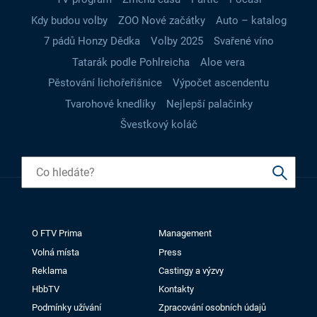
Kdy budou volby
ZOO Nové začátky
Auto – katalog
7 pádů Honzy Dědka
Volby 2025
Svařené víno
Tatarák podle Pohlreicha
Aloe vera
Pěstování lichořeřišnice
Výpočet ascendentu
Tvarohové knedlíky
Nejlepší palačinky
Švestkový koláč
O FTV Prima
Management
Volná místa
Press
Reklama
Castingy a výzvy
HbbTV
Kontakty
Podmínky užívání
Zpracování osobních údajů