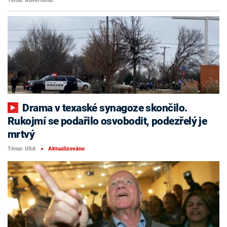
Téma: Advertoriál
Drama v texaské synagoze skončilo.
Rukojmí se podařilo osvobodit, podezřelý je
mrtvý
Téma: USA
Aktualizováno
■