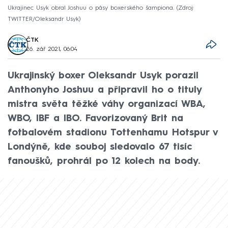
Ukrajinec Usyk obral Joshuu o pásy boxerského šampiona.
Zdroj:
TWITTER/Oleksandr Usyk
ČTK
26. zář 2021, 06:04
Ukrajinský boxer Oleksandr Usyk porazil
Anthonyho Joshuu a připravil ho o tituly
mistra světa těžké váhy organizací WBA,
WBO, IBF a IBO. Favorizovaný Brit na
fotbalovém stadionu Tottenhamu Hotspur v
Londýně, kde souboj sledovalo 67 tisíc
fanoušků, prohrál po 12 kolech na body.