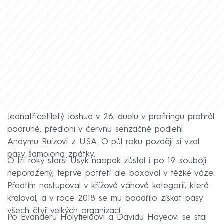
Jednatřicetiletý Joshua v 26. duelu v profiringu prohrál
podruhé, předloni v červnu senzačně podlehl
Andymu Ruizovi z USA. O půl roku později si vzal
pásy šampiona zpátky.
O tři roky starší Usyk naopak zůstal i po 19. souboji
neporažený, teprve potřetí ale boxoval v těžké váze.
Předtím nastupoval v křížové váhové kategorii, které
kraloval, a v roce 2018 se mu podařilo získat pásy
všech čtyř velkých organizací.
Po Evanderu Holyfieldovi a Davidu Hayeovi se stal