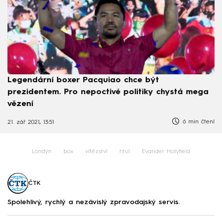
Legendární boxer Pacquiao chce být
prezidentem. Pro nepoctivé politiky chystá mega
vězení
6 min čtení
21. zář 2021, 13:51
Londýn
box
vítězství
titul
Evander Holyfield
ČTK
Spolehlivý, rychlý a nezávislý zpravodajský servis.