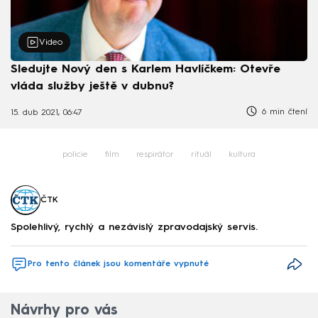
Video
Sledujte Nový den s Karlem Havlíčkem: Otevře
vláda služby ještě v dubnu?
6 min čtení
15. dub 2021, 06:47
policie
film
respirátor
rituál
kultura
ČTK
Spolehlivý, rychlý a nezávislý zpravodajský servis.
Pro tento článek jsou komentáře vypnuté
Návrhy pro vás