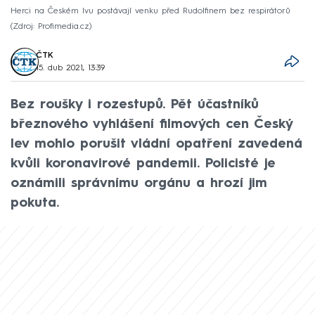
Herci na Českém lvu postávají venku před Rudolfinem bez respirátorů
Zdroj: Profimedia.cz
ČTK
15. dub 2021, 13:39
Bez roušky i rozestupů. Pět účastníků
březnového vyhlášení filmových cen Český
lev mohlo porušit vládní opatření zavedená
kvůli koronavirové pandemii. Policisté je
oznámili správnímu orgánu a hrozí jim
pokuta.