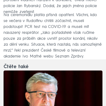
porušení vládních nařízení k dořešení,“ uvedl mluvčí
policie Jan Rybanský. Dodal, že jejich jména policie
nemůže zveřejnit.
Na ceremoniálu platila přísná opatření. Všichni, kdo
se večera v Rudolfinu chtěli zúčastnit, museli
podstoupit PCR test na COVID-19 a museli mít
nasazený respirátor. „Jako pořadatelé však ručíme
pouze za průběh akce uvnitř prostor konání, nikoliv
za dění venku. Situace, která nastala, nás samozřejmě
mrzí,“ řekl prezident České filmové a televizní
akademie Ivo Mathé webu Seznam Zprávy.
Čtěte také