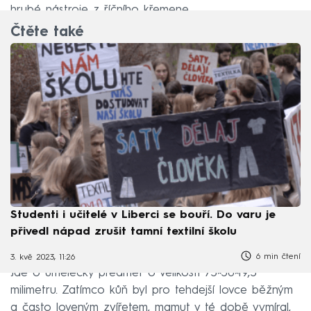
hrubé nástroje z říčního křemene.
Čtěte také
Studenti i učitelé v Liberci se bouří. Do varu je
přivedl nápad zrušit tamní textilní školu
6 min čtení
3. kvě 2023, 11:26
Jde o umělecký předmět o velikosti 75×50×19,5
milimetru. Zatímco kůň byl pro tehdejší lovce běžným
a často loveným zvířetem, mamut v té době vymíral,