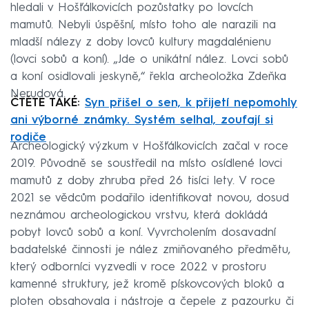
hledali v Hošťálkovicích pozůstatky po lovcích
mamutů. Nebyli úspěšní, místo toho ale narazili na
mladší nálezy z doby lovců kultury magdalénienu
(lovci sobů a koní). „Jde o unikátní nález. Lovci sobů
a koní osidlovali jeskyně,“ řekla archeoložka Zdeňka
Nerudová.
ČTĚTE TAKÉ:
Syn přišel o sen, k přijetí nepomohly
ani výborné známky. Systém selhal, zoufají si
rodiče
Archeologický výzkum v Hošťálkovicích začal v roce
2019. Původně se soustředil na místo osídlené lovci
mamutů z doby zhruba před 26 tisíci lety. V roce
2021 se vědcům podařilo identifikovat novou, dosud
neznámou archeologickou vrstvu, která dokládá
pobyt lovců sobů a koní. Vyvrcholením dosavadní
badatelské činnosti je nález zmiňovaného předmětu,
který odborníci vyzvedli v roce 2022 v prostoru
kamenné struktury, jež kromě pískovcových bloků a
ploten obsahovala i nástroje a čepele z pazourku či