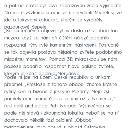
a patrně proto byl lovci zobrazován zcela výjimečně.
Na místě výzkumu si rytin vědci nevšimli. Mysleli si, že
jde o takzvaný otloukač, kterým se vyráběly
pazourkové čepele.
„Ke skutečnému objevu rytiny došlo až v laboratoři
muzea, když se nám při čištění nálezů podařilo
rozpoznat rýhy ryté kamenným nástrojem. Postupně
se tak objevila postava nějakého zvířete podobného
mladému mamutovi. Pomocí 3D mikroskopu se nám
posléze podařilo rozpoznat hlavu dalšího zvířete,
kterým je kůň,“ doplnila Nerudová.
Podle ní jde na území České republiky o unikátní
předmět. „Přestože z tohoto období známe krásné
rytiny koní a bizonů z jeskyně Pekárny. Nejbližší
paralely rytin mamutů jsou známy až z Německa,“
řekl další archeolog Petr Neruda. Výjimečnou se
podle něj stává i zkoumaná lokalita, neboť se na ní
dochovalo několik fází osídlení. „Období
magdalénienu bylo dosud z oblasti Ostravska