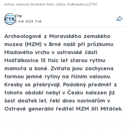
Rytina mamuta (Ilustrační foto)
Zdroj: Profimedia.cz/ČTK
ČTK
3. kvě 2023, 11:48
Archeologové z Moravského zemského
muzea (MZM) v Brně našli při průzkumu
Hladového vrchu v ostravské části
Hošťálkovice 15 tisíc let starou rytinu
mamuta a koně. Zvířata jsou zachycena
formou jemné rytiny na říčním valounu.
Kresby se překrývají. Podobný předmět z
tohoto období nebyl v Česku nalezen již
šest desítek let, řekl dnes novinářům v
Ostravě generální ředitel MZM Jiří Mitáček.