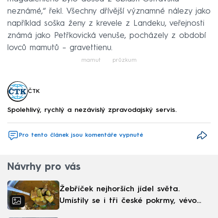
neznámé,“ řekl. Všechny dřívější významné nálezy jako
například soška ženy z krevele z Landeku, veřejnosti
známá jako Petřkovická venuše, pocházely z období
lovců mamutů – gravettienu.
mamut
průzkum
ČTK
Spolehlivý, rychlý a nezávislý zpravodajský servis.
Pro tento článek jsou komentáře vypnuté
Návrhy pro vás
Žebříček nejhorších jídel světa.
Umístily se i tři české pokrmy, vévodí
skandinávská kuchyně