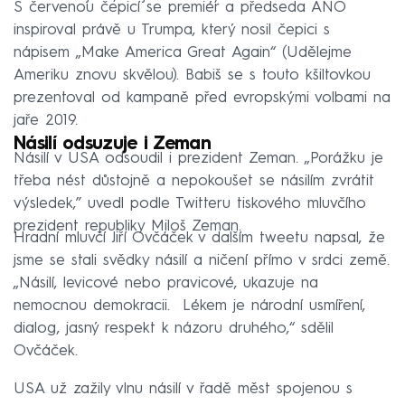
S červenou čepicí se premiér a předseda ANO
inspiroval právě u Trumpa, který nosil čepici s
nápisem „Make America Great Again“ (Udělejme
Ameriku znovu skvělou). Babiš se s touto kšiltovkou
prezentoval od kampaně před evropskými volbami na
jaře 2019.
Násilí odsuzuje i Zeman
Násilí v USA odsoudil i prezident Zeman. „Porážku je
třeba nést důstojně a nepokoušet se násilím zvrátit
výsledek,” uvedl podle Twitteru tiskového mluvčího
prezident republiky Miloš Zeman.
Hradní mluvčí Jiří Ovčáček v dalším tweetu napsal, že
jsme se stali svědky násilí a ničení přímo v srdci země.
„Násilí, levicové nebo pravicové, ukazuje na
nemocnou demokracii. Lékem je národní usmíření,
dialog, jasný respekt k názoru druhého,“ sdělil
Ovčáček.
USA už zažily vlnu násilí v řadě měst spojenou s