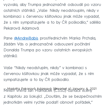
vyzvala, aby Trumpa jednoznačně odsoudil po vzoru
ostatních státníků. „Vaše: Nikdy neodstoupím, nikdy v
kombinaci s červenou kšiltovkou jinak může vypadat,
že s ním sympatizujete a to by ČR poškodilo,“ sdělila
Pekarová Adamová.
Pane
@AndrejBabis
prostřednictvím Marka Prchala,
žádám Vás o jednoznačné odsouzení počínání
Donalda Trumpa po vzoru ostatních evropských
státníků.
Vaše “Nikdy neodstupím, nikdy” v kombinaci s
červenou kšiltovkou jinak může vypadat, že s ním
sympatizujete a to by ČR poškodilo.
— Markéta Pekarová Adamová (@market_a)
January 6, 2021
Ministr vnitra Jan Hamáček (ČSSD) označil scény
z Kapitolu za šokující. „Doufám, že se bezpečnostním
jednotkám velmi rychle podaří obnovit pořádek,“