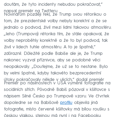
doufám, že tyto incidenty nebudou pokračovat,“
napsal premiér na Twitteru.
Novinářům později řekl, že Trump svou rétorikou o
tom, že prezidentské volby nebyly korektní a že se
jednalo o podvod, živil mezi lidmi takovou atmosféru.
„Jeho (Trumpova) rétorika tím, že stále opakoval, že
volby neproběhly korektně a že to byl podvod, tak
živil v lidech tuhle atmosféru. A to je špatně,“
zdůraznil. Důležité podle Babiše ale je, že Trump
nakonec vyzval příznivce, aby se podobné věci
neopakovaly. „Doufejme, že už se to nestane. Bylo
by velmi špatné, kdyby takovéto bezprecedentní
útoky pokračovaly někde v ulicích,“ dodal premiér
Premiér po násilnostech v USA vyměnil fotografie na
sociálních sítích. Původně Babiš pózoval v kšiltovce s
nápisem Silné Česko po Trumpově vzoru. Ve čtvrtek
dopoledne se na Babišově
profilu
objevila jiná
fotografie, místo červené kšiltovky má bílou roušku s
českou vlajkou, stejnou má nyní i na Facebooku.