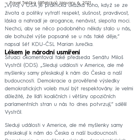
— Pavel Telička (@Telicka)
January 6, 2021
„Vývoj v USA je praktická ukázka toho, když se ze
života a politiky vytratí respekt, slušnost, pravdivost,
láska a nahradí je arogance, nenávist, slepota moci.
Nechci, aby se něco podobného někdy stalo u nás,
ale bohužel výše popsané se u nás také děje,“
napsal šéf KDU-ČSL Marian Jurečka.
Lékem je národní usmíření
Situaci okomentoval také předseda Senátu Miloš
Vystrčil (ODS). „Sleduji události v Americe, ale mé
myšlenky samy přeskakují k nám do Česka a naší
budoucnosti. Demokracie a prověřené výsledky
demokratických voleb musí být respektovány. Je velmi
důležité, že lídři koaličních i většiny opozičních
parlamentních stran u nás to dnes potvrzují,“ sdělil
Vystrčil.
Sleduji události v Americe, ale mé myšlenky samy
přeskakují k nám do Česka a naší budoucnosti.