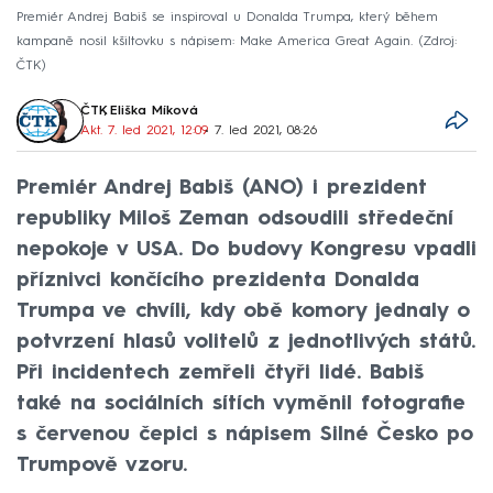
Premiér Andrej Babiš se inspiroval u Donalda Trumpa, který během
kampaně nosil kšiltovku s nápisem: Make America Great Again.
Zdroj:
ČTK
ČTK
,
Eliška Míková
Akt. 7. led 2021, 12:09
• 7. led 2021, 08:26
Premiér Andrej Babiš (ANO) i prezident
republiky Miloš Zeman odsoudili středeční
nepokoje v USA. Do budovy Kongresu vpadli
příznivci končícího prezidenta Donalda
Trumpa ve chvíli, kdy obě komory jednaly o
potvrzení hlasů volitelů z jednotlivých států.
Při incidentech zemřeli čtyři lidé. Babiš
také na sociálních sítích vyměnil fotografie
s červenou čepici s nápisem Silné Česko po
Trumpově vzoru.