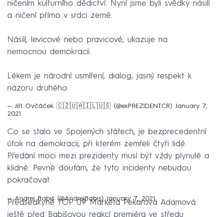
ničením kulturního dědictví. Nyní jsme byli svědky násilí
a ničení přímo v srdci země.
Násilí, levicové nebo pravicové, ukazuje na
nemocnou demokracii.
Lékem je národní usmíření, dialog, jasný respekt k
názoru druhého.
— Jiří Ovčáček 🇨🇿🇺🇦🇮🇱🇺🇸 (@exPREZIDENTCR)
January 7,
2021
Co se stalo ve Spojených státech, je bezprecedentní
útok na demokracii, při kterém zemřeli čtyři lidé.
Předání moci mezi prezidenty musí být vždy plynulé a
klidné. Pevně doufám, že tyto incidenty nebudou
pokračovat.
— Andrej Babiš (@AndrejBabis)
January 7, 2021
Předsedkyně TOP 09 Markéta Pekarová Adamová
ještě před Babišovou reakcí premiéra ve středu