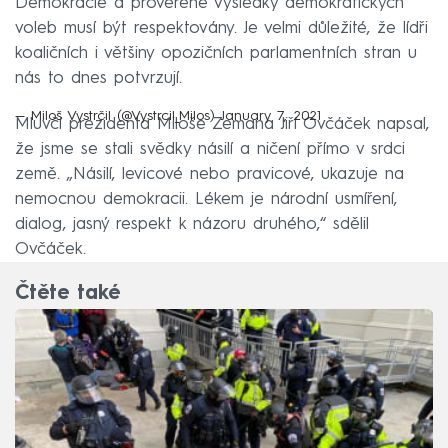
Demokracie a prověřené výsledky demokratických
voleb musí být respektovány. Je velmi důležité, že lídři
koaličních i většiny opozičních parlamentních stran u
nás to dnes potvrzují.
— Miloš Vystrčil (@Vystrcil_Milos)
January 7, 2021
Mluvčí prezidenta Miloše Zemana Jiří Ovčáček napsal,
že jsme se stali svědky násilí a ničení přímo v srdci
země. „Násilí, levicové nebo pravicové, ukazuje na
nemocnou demokracii. Lékem je národní usmíření,
dialog, jasný respekt k názoru druhého,“ sdělil
Ovčáček.
Čtěte také