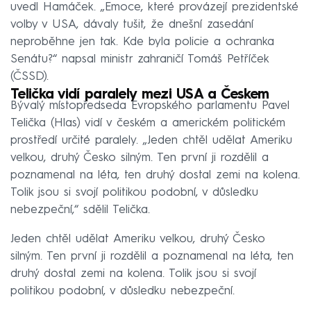
uvedl Hamáček. „Emoce, které provázejí prezidentské
volby v USA, dávaly tušit, že dnešní zasedání
neproběhne jen tak. Kde byla policie a ochranka
Senátu?“ napsal ministr zahraničí Tomáš Petříček
(ČSSD).
Telička vidí paralely mezi USA a Českem
Bývalý místopředseda Evropského parlamentu Pavel
Telička (Hlas) vidí v českém a americkém politickém
prostředí určité paralely. „Jeden chtěl udělat Ameriku
velkou, druhý Česko silným. Ten první ji rozdělil a
poznamenal na léta, ten druhý dostal zemi na kolena.
Tolik jsou si svojí politikou podobní, v důsledku
nebezpeční,“ sdělil Telička.
Jeden chtěl udělat Ameriku velkou, druhý Česko
silným. Ten první ji rozdělil a poznamenal na léta, ten
druhý dostal zemi na kolena. Tolik jsou si svojí
politikou podobní, v důsledku nebezpeční.