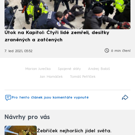
Útok na Kapitol: Čtyři lidé zemřeli, desítky
zraněných a zatčených
6 min čtení
7. led 2021, 05:52
Marian Jurečka
Spojené státy
Andrej Babiš
Jan Hamáček
Tomáš Petříček
Pro tento článek jsou komentáře vypnuté
Návrhy pro vás
Žebříček nejhorších jídel světa.