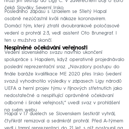
hrozí jim sestup do Ligy C. V závěrečném boji o Euro
čeká Slováky Severní Irsko.
Posledního zápasu s Izraelem se 51letý Hapal
osobně nezúčastnil kvůli nákaze koronavirem.
Domácí tým, který ztratil dvoubrankové poločasové
vedení a prohrál 2:3, vedl asistent Oto Brunegraf. I
ten u mužstva skončí.
Nesplněné očekávání veřejnosti
Vedení slovenského svazu navrhlo ukončení
spolupráce s Hapalem, když operativně projednávalo
poslední reprezentační sraz. „Navzdory postupu do
finále baráže kvalifikace ME 2020 přes Irsko (vedení
svazu) vyhodnotilo výsledky v zápasech Ligy národů
UEFA a herní projev týmu v říjnových střetnutích jako
nedostatečné a nesplňující oprávněné očekávaní
odborné i široké veřejnosti,“ uvedl svaz v prohlášení
na svém webu.
Hapal v 17 duelech se Slovenskem šestkrát vyhrál,
čtyřikrát remizoval a sedmkrát prohrál. Před A-týmem
vedl i tamní reprezentaci do 21 let, s níž postoupil na