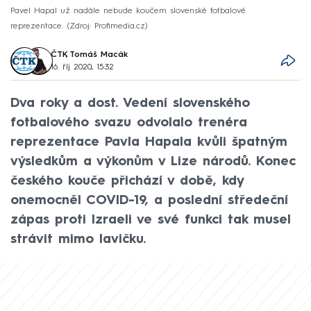
Pavel Hapal už nadále nebude koučem slovenské fotbalové
reprezentace.
Zdroj: Profimedia.cz
ČTK
,
Tomáš Macák
16. říj 2020, 15:32
Dva roky a dost. Vedení slovenského
fotbalového svazu odvolalo trenéra
reprezentace Pavla Hapala kvůli špatným
výsledkům a výkonům v Lize národů. Konec
českého kouče přichází v době, kdy
onemocněl COVID-19, a poslední středeční
zápas proti Izraeli ve své funkci tak musel
strávit mimo lavičku.