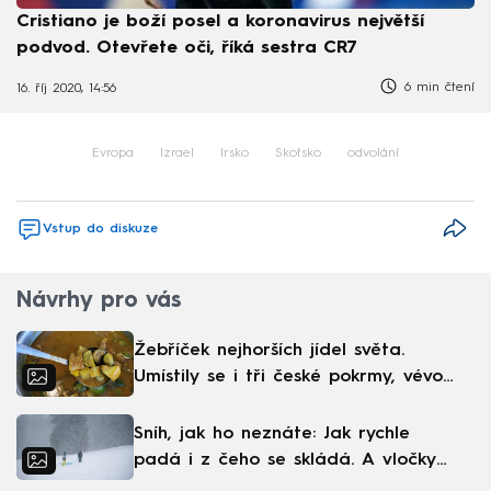
Cristiano je boží posel a koronavirus největší
podvod. Otevřete oči, říká sestra CR7
6 min čtení
16. říj 2020, 14:56
Evropa
Izrael
Irsko
Skotsko
odvolání
Vstup do diskuze
Návrhy pro vás
Žebříček nejhorších jídel světa.
Umístily se i tři české pokrmy, vévodí
skandinávská kuchyně
Sníh, jak ho neznáte: Jak rychle
padá i z čeho se skládá. A vločky
nejsou bílé