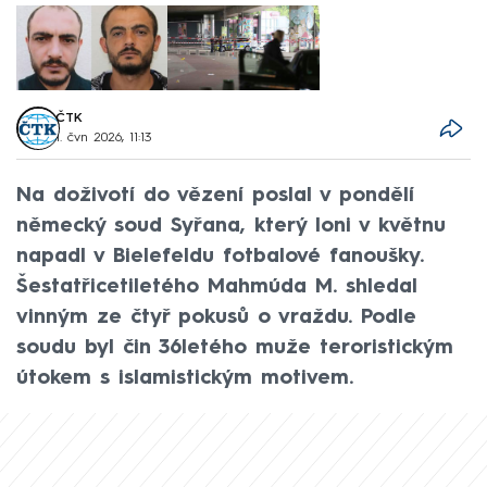
ČTK
1. čvn 2026, 11:13
Na doživotí do vězení poslal v pondělí
německý soud Syřana, který loni v květnu
napadl v Bielefeldu fotbalové fanoušky.
Šestatřicetiletého Mahmúda M. shledal
vinným ze čtyř pokusů o vraždu. Podle
soudu byl čin 36letého muže teroristickým
útokem s islamistickým motivem.