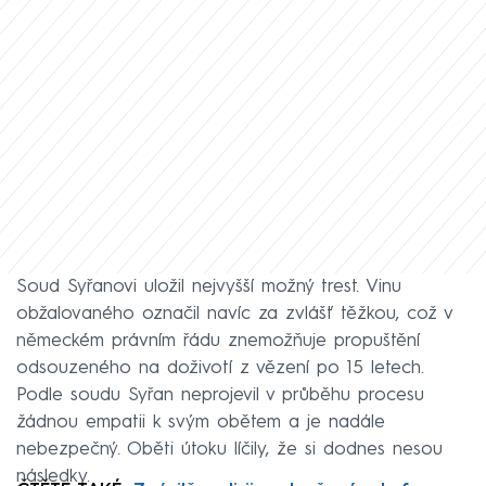
Soud Syřanovi uložil nejvyšší možný trest. Vinu
obžalovaného označil navíc za zvlášť těžkou, což v
německém právním řádu znemožňuje propuštění
odsouzeného na doživotí z vězení po 15 letech.
Podle soudu Syřan neprojevil v průběhu procesu
žádnou empatii k svým obětem a je nadále
nebezpečný. Oběti útoku líčily, že si dodnes nesou
následky.