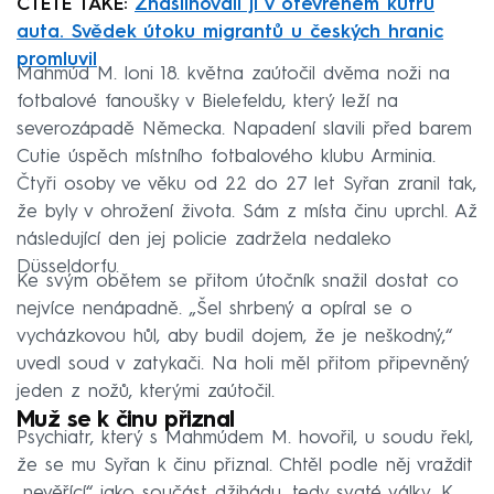
ČTĚTE TAKÉ:
Znásilňovali ji v otevřeném kufru
auta. Svědek útoku migrantů u českých hranic
promluvil
Mahmúd M. loni 18. května zaútočil dvěma noži na
fotbalové fanoušky v Bielefeldu, který leží na
severozápadě Německa. Napadení slavili před barem
Cutie úspěch místního fotbalového klubu Arminia.
Čtyři osoby ve věku od 22 do 27 let Syřan zranil tak,
že byly v ohrožení života. Sám z místa činu uprchl. Až
následující den jej policie zadržela nedaleko
Düsseldorfu.
Ke svým obětem se přitom útočník snažil dostat co
nejvíce nenápadně. „Šel shrbený a opíral se o
vycházkovou hůl, aby budil dojem, že je neškodný,“
uvedl soud v zatykači. Na holi měl přitom připevněný
jeden z nožů, kterými zaútočil.
Muž se k činu přiznal
Psychiatr, který s Mahmúdem M. hovořil, u soudu řekl,
že se mu Syřan k činu přiznal. Chtěl podle něj vraždit
„nevěřící“ jako součást džihádu, tedy svaté války. K