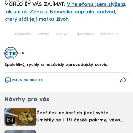
v roce 2014.
MOHLO BY VÁS ZAJÍMAT:
V telefonu jsem slyšela,
jak umírá. Žena z Německa popsala podvod,
který stál její matku život.
Failed to fetch
Německo
vražda
doživotí
společnost
terorismus
ČTK
Spolehlivý, rychlý a nezávislý zpravodajský servis.
Vstup do diskuze
Návrhy pro vás
Žebříček nejhorších jídel světa.
Umístily se i tři české pokrmy, vévodí
skandinávská kuchyně