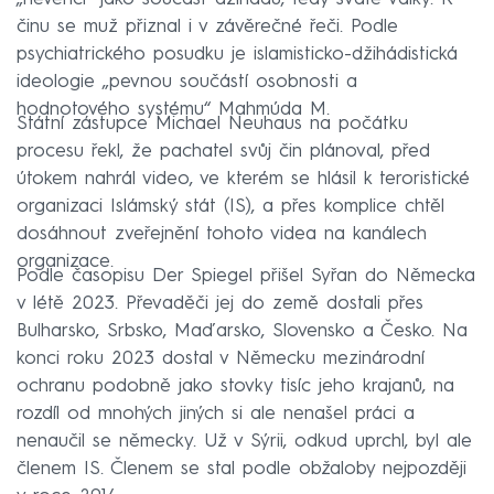
činu se muž přiznal i v závěrečné řeči. Podle
psychiatrického posudku je islamisticko-džihádistická
ideologie „pevnou součástí osobnosti a
hodnotového systému“ Mahmúda M.
Státní zástupce Michael Neuhaus na počátku
procesu řekl, že pachatel svůj čin plánoval, před
útokem nahrál video, ve kterém se hlásil k teroristické
organizaci Islámský stát (IS), a přes komplice chtěl
dosáhnout zveřejnění tohoto videa na kanálech
organizace.
Podle časopisu Der Spiegel přišel Syřan do Německa
v létě 2023. Převaděči jej do země dostali přes
Bulharsko, Srbsko, Maďarsko, Slovensko a Česko. Na
konci roku 2023 dostal v Německu mezinárodní
ochranu podobně jako stovky tisíc jeho krajanů, na
rozdíl od mnohých jiných si ale nenašel práci a
nenaučil se německy. Už v Sýrii, odkud uprchl, byl ale
členem IS. Členem se stal podle obžaloby nejpozději