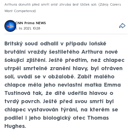
Arthura donutili před smrtí sníst zhruba šest lžiček soli.
Zdroj: Carers
Want Competence
CNN Prima NEWS
6. lis 2021, 10:28
Britský soud odhalil v případu loňské
brutální vraždy šestiletého Arthura nové
šokující zjištění. Ještě předtím, než chlapec
utrpěl smrtelné zranění hlavy, byl otráven
solí, uvádí se v obžalobě. Zabít malého
chlapce měla jeho nevlastní matka Emma
Tustinová tak, že dítě udeřila hlavou o
tvrdý povrch. Ještě před svou smrtí byl
chlapec vystavován týrání, na kterém se
podílel i jeho biologický otec Thomas
Hughes.