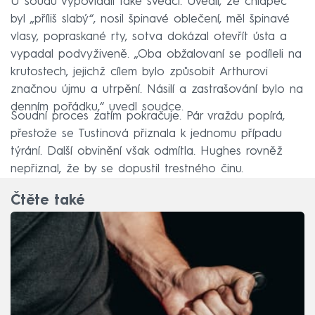
U soudu vypovídali také svědci. Uvedli, že chlapec
byl „příliš slabý“, nosil špinavé oblečení, měl špinavé
vlasy, popraskané rty, sotva dokázal otevřít ústa a
vypadal podvyživeně. „Oba obžalovaní se podíleli na
krutostech, jejichž cílem bylo způsobit Arthurovi
značnou újmu a utrpění. Násilí a zastrašování bylo na
denním pořádku,“ uvedl soudce.
Soudní proces zatím pokračuje. Pár vraždu popírá,
přestože se Tustinová přiznala k jednomu případu
týrání. Další obvinění však odmítla. Hughes rovněž
nepřiznal, že by se dopustil trestného činu.
Čtěte také