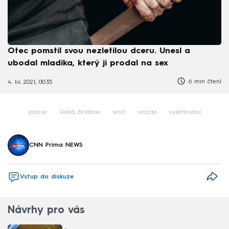
Otec pomstil svou nezletilou dceru. Unesl a
ubodal mladíka, který ji prodal na sex
6 min čtení
4. lis 2021, 00:35
policie
Velká Británie
smrt
vražda
vyšetřování
CNN Prima NEWS
Vstup do diskuze
Návrhy pro vás