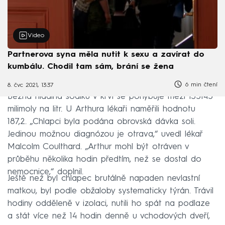
Video
Partnerova syna měla nutit k sexu a zavírat do
kumbálu. Chodil tam sám, brání se žena
6 min čtení
8. čvc 2021, 13:37
Běžná hladina sodíku v krvi se pohybuje mezi 135145
milimoly na litr. U Arthura lékaři naměřili hodnotu
187,2. „Chlapci byla podána obrovská dávka soli.
Jedinou možnou diagnózou je otrava,“ uvedl lékař
Malcolm Coulthard. „Arthur mohl být otráven v
průběhu několika hodin předtím, než se dostal do
nemocnice,“ doplnil.
Ještě než byl chlapec brutálně napaden nevlastní
matkou, byl podle obžaloby systematicky týrán. Trávil
hodiny odděleně v izolaci, nutili ho spát na podlaze
a stát více než 14 hodin denně u vchodových dveří,