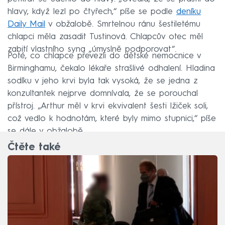
hlavy, když lezl po čtyřech,“ píše se podle
deníku
Daily Mail
v obžalobě. Smrtelnou ránu šestiletému
chlapci měla zasadit Tustinová. Chlapcův otec měl
zabití vlastního syna „úmyslně podporovat“.
Poté, co chlapce převezli do dětské nemocnice v
Birminghamu, čekalo lékaře strašlivé odhalení. Hladina
sodíku v jeho krvi byla tak vysoká, že se jedna z
konzultantek nejprve domnívala, že se porouchal
přístroj. „Arthur měl v krvi ekvivalent šesti lžiček soli,
což vedlo k hodnotám, které byly mimo stupnici,“ píše
se dále v obžalobě.
Čtěte také