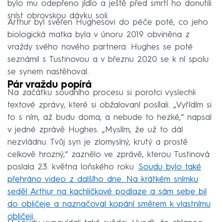
bylo mu odepřeno jídlo a ještě před smrtí ho donutili
sníst obrovskou dávku soli.
Arthur byl svěřen Hughesovi do péče poté, co jeho
biologická matka byla v únoru 2019 obviněna z
vraždy svého nového partnera. Hughes se poté
seznámil s Tustinovou a v březnu 2020 se k ní spolu
se synem nastěhoval.
Pár vraždu popírá
Na začátku soudního procesu si porotci vyslechli
textové zprávy, které si obžalovaní posílali. „Vyřídím si
to s ním, až budu doma, a nebude to hezké,“ napsal
v jedné zprávě Hughes. „Myslím, že už to dál
nezvládnu. Tvůj syn je zlomyslný, krutý a prostě
celkově hrozný,“ zaznělo ve zprávě, kterou Tustinová
poslala 23. května loňského roku.
Soudu bylo také
přehráno video z dalšího dne. Na krátkém snímku
seděl Arthur na kachličkové podlaze a sám sebe bil
do obličeje a naznačoval kopání směrem k vlastnímu
obličeji
.