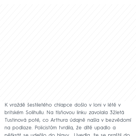
K vraždě šestiletého chlapce došlo v loni v létě v
britském Solihullu. Na tísňovou linku zavolala 32letá
Tustinová poté, co Arthura údajně našla v bezvědomí
na podlaze. Policistům tvrdila, že dítě upadlo a
pětkrát se udeřilo do hlavy. „Uvedla, že se praštil do