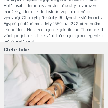
Hatšepsut – faraonovy nevlastní sestry a zároveň
manželky, která se do historie zapsala o něco
výrazněji. Oba byli příslušníky 18. dynastie vládnoucí v
Egyptě přibližně mezi lety 1550 až 1292 před naším
letopočtem. Není zcela jasné, jak dlouho Thutmose II.
vládl, po jeho smrti se však trůnu ujala jako regentka
právě Hatšepsut.
Čtěte také