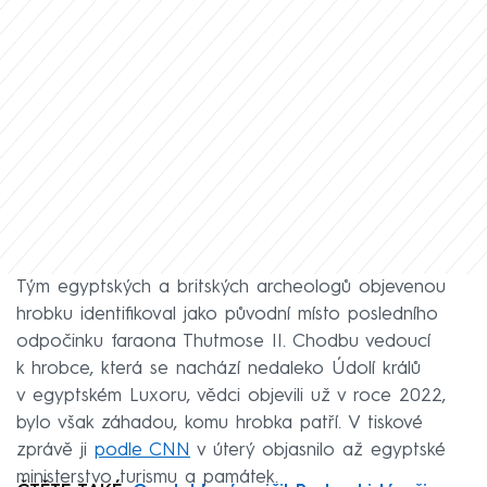
Tým egyptských a britských archeologů objevenou
hrobku identifikoval jako původní místo posledního
odpočinku faraona Thutmose II. Chodbu vedoucí
k hrobce, která se nachází nedaleko Údolí králů
v egyptském Luxoru, vědci objevili už v roce 2022,
bylo však záhadou, komu hrobka patří. V tiskové
zprávě ji
podle CNN
v úterý objasnilo až egyptské
ministerstvo turismu a památek.