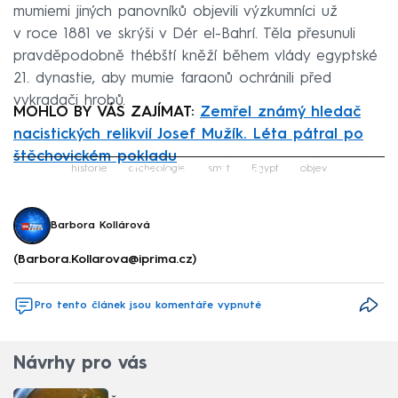
mumiemi jiných panovníků objevili výzkumníci už
v roce 1881 ve skrýši v Dér el-Bahrí. Těla přesunuli
pravděpodobně thébští kněží během vlády egyptské
21. dynastie, aby mumie faraonů ochránili před
vykradači hrobů.
MOHLO BY VÁS ZAJÍMAT:
Zemřel známý hledač
nacistických relikvií Josef Mužík. Léta pátral po
štěchovickém pokladu
Failed to fetch
historie
archeologie
smrt
Egypt
objev
Barbora Kollárová
(Barbora.Kollarova@iprima.cz)
Pro tento článek jsou komentáře vypnuté
Návrhy pro vás