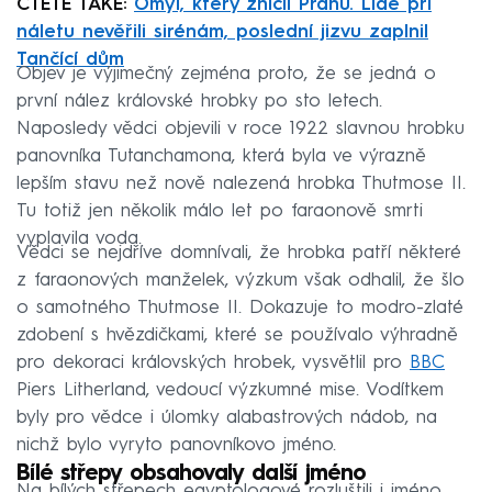
ČTĚTE TAKÉ:
Omyl, který zničil Prahu. Lidé při
náletu nevěřili sirénám, poslední jizvu zaplnil
Tančící dům
Objev je výjimečný zejména proto, že se jedná o
první nález královské hrobky po sto letech.
Naposledy vědci objevili v roce 1922 slavnou hrobku
panovníka Tutanchamona, která byla ve výrazně
lepším stavu než nově nalezená hrobka Thutmose II.
Tu totiž jen několik málo let po faraonově smrti
vyplavila voda.
Vědci se nejdříve domnívali, že hrobka patří některé
z faraonových manželek, výzkum však odhalil, že šlo
o samotného Thutmose II. Dokazuje to modro-zlaté
zdobení s hvězdičkami, které se používalo výhradně
pro dekoraci královských hrobek, vysvětlil pro
BBC
Piers Litherland, vedoucí výzkumné mise. Vodítkem
byly pro vědce i úlomky alabastrových nádob, na
nichž bylo vyryto panovníkovo jméno.
Bílé střepy obsahovaly další jméno
Na bílých střepech egyptologové rozluštili i jméno