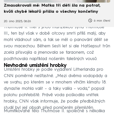
Zmasakrovali mě: Matka tří dětí šla na potrat,
kvůli chybě lékařů přišla o všechny končetiny
6 min čtení
20. úno 2025, 06:26
Thutmose II. měl s jinou manželkou syna Thutmose
III., ten byl však v době otcovy smrti příliš malý, aby
mohl vládnout sám, a tak se měl o panování dělit se
svou macechou. Během šesti let si ale Hatšepsut trůn
zcela přisvojila a jmenovala se faraonem, což
podtrhovala například nošením falešných vousů.
Nevhodné umístění hrobky
Umístění hrobky je podle vyjádření Litherlanda pro
CNN poměrně nešťastné. „Mezi dvěma vodopády a
ve svahu, po kterém se v mnohem vlhčím klimatu 18.
dynastie mohla valit – a taky valila – voda,“ popsal
polohu pohřebiště. Právě voda poškodila vnitřek
hrobky, CNN však informuje, že podle předběžných
studií byl její obsah před poničením přemístěn.
Mumifikované tělo Thutmose II. společně s několika