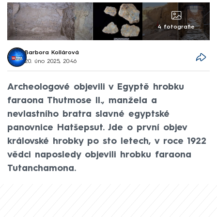
4 fotografie
Barbora Kollárová
20. úno 2025, 20:46
Archeologové objevili v Egyptě hrobku
faraona Thutmose II., manžela a
nevlastního bratra slavné egyptské
panovnice Hatšepsut. Jde o první objev
královské hrobky po sto letech, v roce 1922
vědci naposledy objevili hrobku faraona
Tutanchamona.