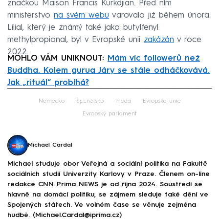
značkou Maison Francis Kurkdjian. Před ním
ministerstvo
na svém webu
varovalo již během února.
Lilial, který je známý také jako butylfenyl
methylpropional, byl v Evropské unii
zakázán
v roce
2022.
MOHLO VÁM UNIKNOUT:
Mám víc followerů než
Buddha. Kolem gurua Járy se stále odháčkovává.
Jak „rituál“ probíhá?
Failed to fetch
Německo
Španělsko
móda
Evropská unie
Evropský parlament
Michael Cardal
Michael studuje obor Veřejná a sociální politika na Fakultě
sociálních studií Univerzity Karlovy v Praze. Členem on-line
redakce CNN Prima NEWS je od října 2024. Soustředí se
hlavně na domácí politiku, se zájmem sleduje také dění ve
Spojených státech. Ve volném čase se věnuje zejména
hudbě. (Michael.Cardal@iprima.cz)