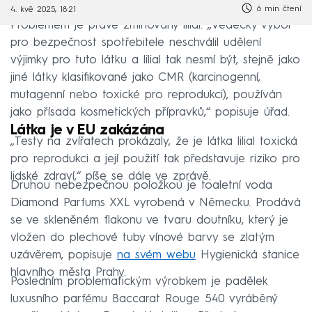
6 min čtení
4. kvě 2025, 18:21
Problémem je právě zmiňovaný lilial. „Vědecký výbor
pro bezpečnost spotřebitele neschválil udělení
výjimky pro tuto látku a lilial tak nesmí být, stejně jako
jiné látky klasifikované jako CMR (karcinogenní,
mutagenní nebo toxické pro reprodukci), používán
jako přísada kosmetických přípravků,“ popisuje úřad.
Látka je v EU zakázána
„Testy na zvířatech prokázaly, že je látka lilial toxická
pro reprodukci a její použití tak představuje riziko pro
lidské zdraví,“ píše se dále ve zprávě.
Druhou nebezpečnou položkou je toaletní voda
Diamond Parfums XXL vyrobená v Německu. Prodává
se ve skleněném flakonu ve tvaru doutníku, který je
vložen do plechové tuby vínové barvy se zlatým
uzávěrem, popisuje
na svém webu
Hygienická stanice
hlavního města Prahy.
Posledním problematickým výrobkem je padělek
luxusního parfému Baccarat Rouge 540 vyráběný