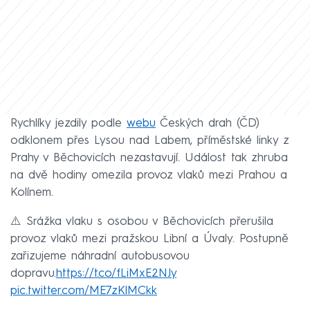
Rychlíky jezdily podle
webu
Českých drah (ČD)
odklonem přes Lysou nad Labem, příměstské linky z
Prahy v Běchovicích nezastavují. Událost tak zhruba
na dvě hodiny omezila provoz vlaků mezi Prahou a
Kolínem.
⚠️ Srážka vlaku s osobou v Běchovicích přerušila
provoz vlaků mezi pražskou Libní a Úvaly. Postupně
zařizujeme náhradní autobusovou
dopravu.
https://t.co/fLiMxE2NJy
pic.twitter.com/ME7zKlMCkk