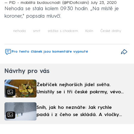
— PID - mobilita budoucnosti (@PIDoficialni)
July 23, 2020
Nehoda se stala kolem 09:30 hodin. „Na místě je
koroner," popsala mluvčí.
nehoda
smrt
srážka s chodcem
Kolín
České dráhy
Pro tento článek jsou komentáře vypnuté
Návrhy pro vás
Žebříček nejhorších jídel světa.
Umístily se i tři české pokrmy, vévodí
skandinávská kuchyně
Sníh, jak ho neznáte: Jak rychle
padá i z čeho se skládá. A vločky
nejsou bílé