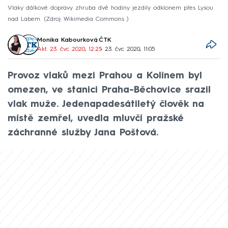
Vlaky dálkové dopravy zhruba dvě hodiny jezdily odklonem přes Lysou
nad Labem.
Zdroj: Wikimedia Commons
Monika Kabourková
,
ČTK
Akt. 23. čvc 2020, 12:25
• 23. čvc 2020, 11:05
Provoz vlaků mezi Prahou a Kolínem byl
omezen, ve stanici Praha-Běchovice srazil
vlak muže. Jedenapadesátiletý člověk na
místě zemřel, uvedla mluvčí pražské
záchranné služby Jana Poštová.