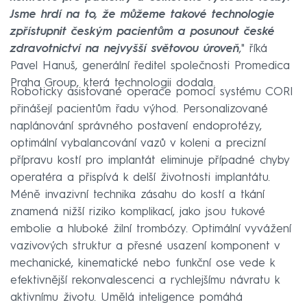
Jsme hrdí na to, že můžeme takové technologie
zpřístupnit českým pacientům a posunout české
zdravotnictví na nejvyšší světovou úroveň
," říká
Pavel Hanuš, generální ředitel společnosti Promedica
Praha Group, která technologii dodala.
Roboticky asistované operace pomocí systému CORI
přinášejí pacientům řadu výhod. Personalizované
naplánování správného postavení endoprotézy,
optimální vybalancování vazů v koleni a precizní
přípravu kostí pro implantát eliminuje případné chyby
operatéra a přispívá k delší životnosti implantátu.
Méně invazivní technika zásahu do kostí a tkání
znamená nižší riziko komplikací, jako jsou tukové
embolie a hluboké žilní trombózy. Optimální vyvážení
vazivových struktur a přesné usazení komponent v
mechanické, kinematické nebo funkční ose vede k
efektivnější rekonvalescenci a rychlejšímu návratu k
aktivnímu životu. Umělá inteligence pomáhá