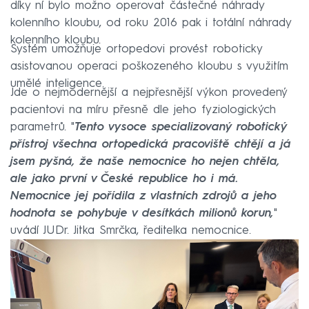
díky ní bylo možno operovat částečné náhrady
kolenního kloubu, od roku 2016 pak i totální náhrady
kolenního kloubu.
Systém umožňuje ortopedovi provést roboticky
asistovanou operaci poškozeného kloubu s využitím
umělé inteligence.
Jde o nejmodernější a nejpřesnější výkon provedený
pacientovi na míru přesně dle jeho fyziologických
parametrů. "
Tento vysoce specializovaný robotický
přístroj všechna ortopedická pracoviště chtějí a já
jsem pyšná, že naše nemocnice ho nejen chtěla,
ale jako první v České republice ho i má.
Nemocnice jej pořídila z vlastních zdrojů a jeho
hodnota se pohybuje v desítkách milionů korun,
"
uvádí JUDr. Jitka Smrčka, ředitelka nemocnice.