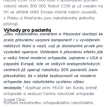
robota CORI cca 1000 kusů s dosavadním počtem
výkonů okolo 300 000. Robot CORI je už uveden na
trh ve většině států Evropy včetně našich sousedů,
v Polsku a Maďarsku jsou nainstalovány jednotky
přístrojů.
Výhody pro pacienta
„Díky robotickému zaměření a frézování dochází ke
zcela přesnému usazení komponent i s vyvážením
měkkých tkání a vazů, což je dominantní prvek pro
výsledek operace. Vzhledem k přesnému efektu jde
o velký trend moderní ortopedie, zejména v USA a
západní Evropě, kde ve velkých endoprotetických
centrech již operuji roboticky 50% pacientů. Jsem
přesvědčen, že v blízké budoucnosti se moderní
ortopedie bez robotického systému vůbec
neobejde,"
doplňuje prim. MUDr. Jan Burda, primář
ortopedie a vedoucí Centra robotické ortopedie
Surgal Clinic.
Pořízení inovativního ortopedického robotického