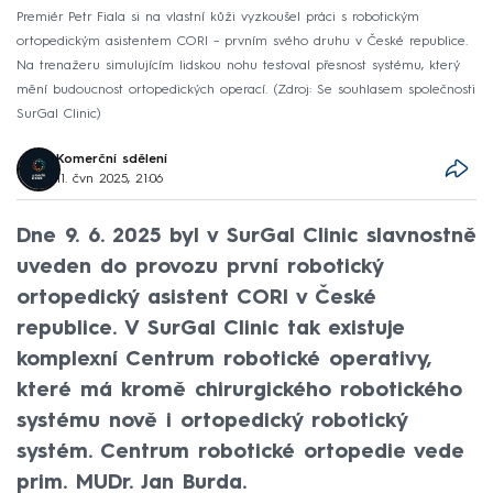
Premiér Petr Fiala si na vlastní kůži vyzkoušel práci s robotickým
ortopedickým asistentem CORI – prvním svého druhu v České republice.
Na trenažeru simulujícím lidskou nohu testoval přesnost systému, který
mění budoucnost ortopedických operací.
Zdroj: Se souhlasem společnosti
SurGal Clinic
Komerční sdělení
11. čvn 2025, 21:06
Dne 9. 6. 2025 byl v SurGal Clinic slavnostně
uveden do provozu první robotický
ortopedický asistent CORI v České
republice. V SurGal Clinic tak existuje
komplexní Centrum robotické operativy,
které má kromě chirurgického robotického
systému nově i ortopedický robotický
systém. Centrum robotické ortopedie vede
prim. MUDr. Jan Burda.