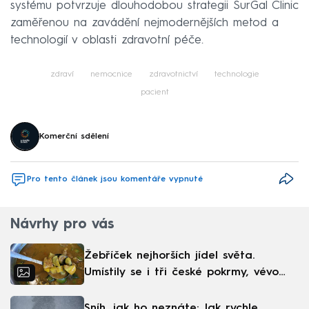
systému potvrzuje dlouhodobou strategii SurGal Clinic
zaměřenou na zavádění nejmodernějších metod a
technologií v oblasti zdravotní péče.
zdraví
nemocnice
zdravotnictví
technologie
pacient
Komerční sdělení
Pro tento článek jsou komentáře vypnuté
Návrhy pro vás
Žebříček nejhorších jídel světa.
Umístily se i tři české pokrmy, vévodí
skandinávská kuchyně
Sníh, jak ho neznáte: Jak rychle