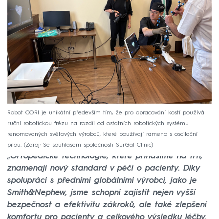
Robot CORI je unikátní především tím, že pro opracování kostí používá
ruční robotickou frézu na rozdíl od ostatních robotických systému
renomovaných světových výrobců, které používají rameno s oscilační
pilou.
Zdroj: Se souhlasem společnosti SurGal Clinic
„
Ortopedické technologie, které přinášíme na trh,
znamenají nový standard v péči o pacienty. Díky
spolupráci s předními globálními výrobci, jako je
Smith&Nephew, jsme schopni zajistit nejen vyšší
bezpečnost a efektivitu zákroků, ale také zlepšení
komfortu pro pacienty a celkového výsledku léčby.