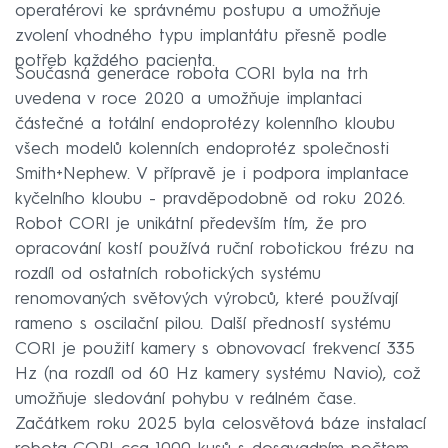
operatérovi ke správnému postupu a umožňuje
zvolení vhodného typu implantátu přesně podle
potřeb každého pacienta.
Současná generace robota CORI byla na trh
uvedena v roce 2020 a umožňuje implantaci
částečné a totální endoprotézy kolenního kloubu
všech modelů kolenních endoprotéz společnosti
Smith+Nephew. V přípravě je i podpora implantace
kyčelního kloubu - pravděpodobně od roku 2026.
Robot CORI je unikátní především tím, že pro
opracování kostí používá ruční robotickou frézu na
rozdíl od ostatních robotických systému
renomovaných světových výrobců, které používají
rameno s oscilační pilou. Další předností systému
CORI je použití kamery s obnovovací frekvencí 335
Hz (na rozdíl od 60 Hz kamery systému Navio), což
umožňuje sledování pohybu v reálném čase.
Začátkem roku 2025 byla celosvětová báze instalací