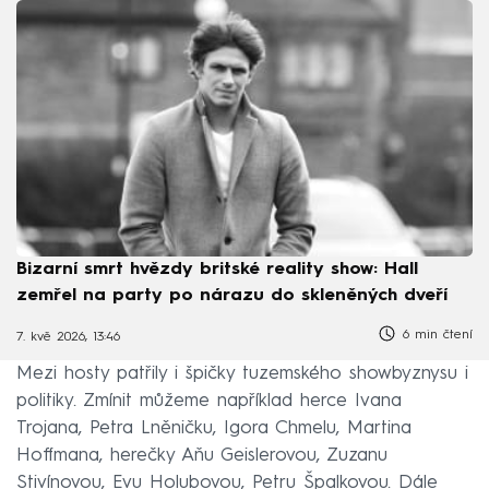
Bizarní smrt hvězdy britské reality show: Hall
zemřel na party po nárazu do skleněných dveří
6 min čtení
7. kvě 2026, 13:46
Mezi hosty patřily i špičky tuzemského showbyznysu i
politiky. Zmínit můžeme například herce Ivana
Trojana, Petra Lněničku, Igora Chmelu, Martina
Hoffmana, herečky Aňu Geislerovou, Zuzanu
Stivínovou, Evu Holubovou, Petru Špalkovou. Dále