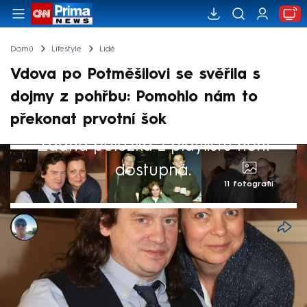
Domů
Lifestyle
Lidé
Vdova po Potměšilovi se svěřila s
dojmy z pohřbu: Pomohlo nám to
překonat prvotní šok
Žádná položka z playlistu není
dostupná.
11 fotografií
Kryštof Prchlík
8. kvě 2026, 19:40
Vdova po Janu Potměšilovi, Radka, dojemně
děkovala za organizaci hercova pohřbu.