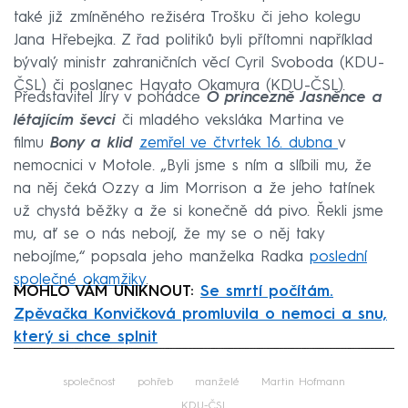
také již zmíněného režiséra Trošku či jeho kolegu
Jana Hřebejka. Z řad politiků byli přítomni například
bývalý ministr zahraničních věcí Cyril Svoboda (KDU-
ČSL) či poslanec Hayato Okamura (KDU-ČSL).
Představitel Jíry v pohádce
O princezně Jasněnce a
létajícím ševci
či mladého veksláka Martina ve
filmu
Bony a klid
zemřel ve čtvrtek 16. dubna
v
nemocnici v Motole. „Byli jsme s ním a slíbili mu, že
na něj čeká Ozzy a Jim Morrison a že jeho tatínek
už chystá běžky a že si konečně dá pivo. Řekli jsme
mu, ať se o nás nebojí, že my se o něj taky
nebojíme,“ popsala jeho manželka Radka
poslední
společné okamžiky
.
MOHLO VÁM UNIKNOUT:
Se smrtí počítám.
Zpěvačka Konvičková promluvila o nemoci a snu,
který si chce splnit
Failed to fetch
společnost
pohřeb
manželé
Martin Hofmann
KDU-ČSL