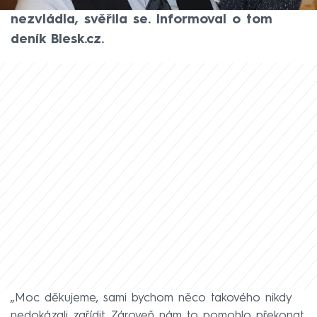
Bez pomoci by to s prvotním šokem nikdy
nezvládla, svěřila se. Informoval o tom
deník Blesk.cz.
„Moc děkujeme, sami bychom něco takového nikdy
nedokázali zařídit. Zároveň nám to pomohlo překonat