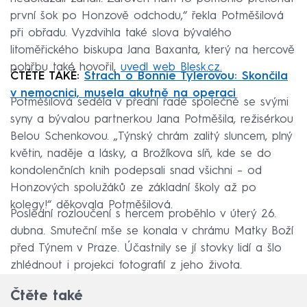
první šok po Honzově odchodu,“ řekla Potměšilová
při obřadu. Vyzdvihla také slova bývalého
litoměřického biskupa Jana Baxanta, který na hercově
pohřbu také hovořil,
uvedl web Blesk.cz.
ČTĚTE TAKÉ:
Strach o Bonnie Tylerovou: Skončila
v nemocnici, musela akutně na operaci
Potměšilová seděla v přední řadě společně se svými
syny a bývalou partnerkou Jana Potměšila, režisérkou
Belou Schenkovou. „Týnský chrám zalitý sluncem, plný
květin, naděje a lásky, a Brožíkova síň, kde se do
kondolenčních knih podepsali snad všichni – od
Honzových spolužáků ze základní školy až po
kolegy!“ děkovala Potměšilová.
Poslední rozloučení s hercem proběhlo v úterý 26.
dubna. Smuteční mše se konala v chrámu Matky Boží
před Týnem v Praze. Účastnily se jí stovky lidí a šlo
zhlédnout i projekci fotografií z jeho života.
Čtěte také