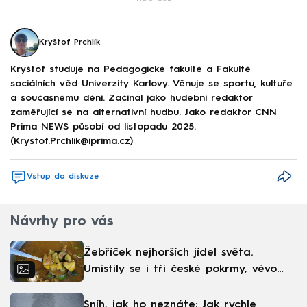
Kryštof Prchlík
Kryštof studuje na Pedagogické fakultě a Fakultě
sociálních věd Univerzity Karlovy. Věnuje se sportu, kultuře
a současnému dění. Začínal jako hudební redaktor
zaměřující se na alternativní hudbu. Jako redaktor CNN
Prima NEWS působí od listopadu 2025.
(Krystof.Prchlik@iprima.cz)
Vstup do diskuze
Návrhy pro vás
Žebříček nejhorších jídel světa.
Umístily se i tři české pokrmy, vévodí
skandinávská kuchyně
Sníh, jak ho neznáte: Jak rychle