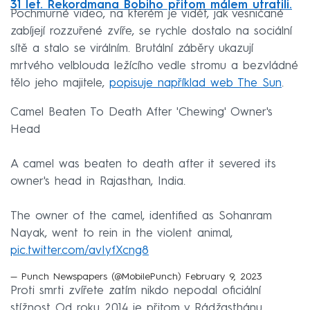
31 let. Rekordmana Bobiho přitom málem utratili.
Pochmurné video, na kterém je vidět, jak vesničané
zabíjejí rozzuřené zvíře, se rychle dostalo na sociální
sítě a stalo se virálním. Brutální záběry ukazují
mrtvého velblouda ležícího vedle stromu a bezvládné
tělo jeho majitele,
popisuje například web The Sun
.
Camel Beaten To Death After 'Chewing' Owner's
Head
A camel was beaten to death after it severed its
owner's head in Rajasthan, India.
The owner of the camel, identified as Sohanram
Nayak, went to rein in the violent animal,
pic.twitter.com/avIyfXcng8
— Punch Newspapers (@MobilePunch)
February 9, 2023
Proti smrti zvířete zatím nikdo nepodal oficiální
stížnost. Od roku 2014 je přitom v Rádžasthánu