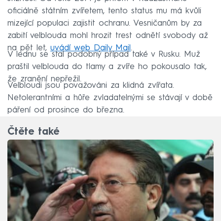
oficiálně státním zvířetem, tento status mu má kvůli
mizející populaci zajistit ochranu. Vesničanům by za
zabití velblouda mohl hrozit trest odnětí svobody až
na pět let,
uvádí web Daily Mail
.
V lednu se stal podobný případ také v Rusku. Muž
praštil velblouda do tlamy a zvíře ho pokousalo tak,
že zranění nepřežil.
Velbloudi jsou považováni za klidná zvířata.
Netolerantními a hůře zvladatelnými se stávají v době
páření od prosince do března.
Čtěte také