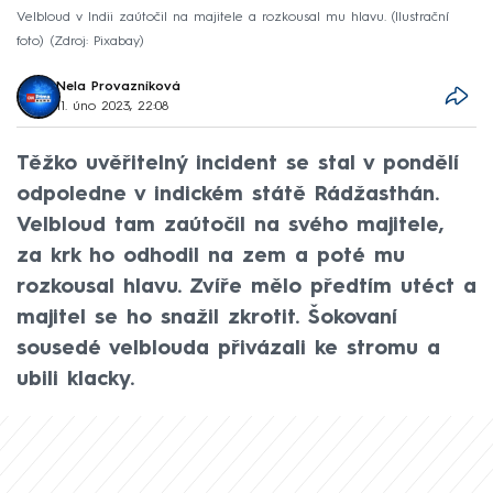
Velbloud v Indii zaútočil na majitele a rozkousal mu hlavu. (Ilustrační
foto)
Zdroj: Pixabay
Nela Provazníková
11. úno 2023, 22:08
Těžko uvěřitelný incident se stal v pondělí
odpoledne v indickém státě Rádžasthán.
Velbloud tam zaútočil na svého majitele,
za krk ho odhodil na zem a poté mu
rozkousal hlavu. Zvíře mělo předtím utéct a
majitel se ho snažil zkrotit. Šokovaní
sousedé velblouda přivázali ke stromu a
ubili klacky.