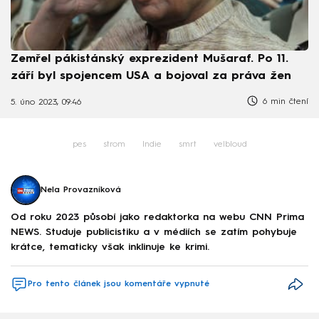
Zemřel pákistánský exprezident Mušaraf. Po 11.
září byl spojencem USA a bojoval za práva žen
6 min čtení
5. úno 2023, 09:46
pes
strom
Indie
smrt
velbloud
Nela Provazníková
Od roku 2023 působí jako redaktorka na webu CNN Prima
NEWS. Studuje publicistiku a v médiích se zatím pohybuje
krátce, tematicky však inklinuje ke krimi.
Pro tento článek jsou komentáře vypnuté