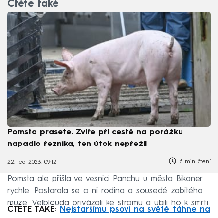
Čtěte také
Pomsta prasete. Zvíře při cestě na porážku
napadlo řezníka, ten útok nepřežil
6 min čtení
22. led 2023, 09:12
Pomsta ale přišla ve vesnici Panchu u města Bikaner
rychle. Postarala se o ni rodina a sousedé zabitého
muže. Velblouda přivázali ke stromu a ubili ho k smrti.
ČTĚTE TAKÉ:
Nejstaršímu psovi na světě táhne na