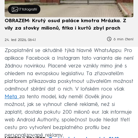
17
fotografií
OBRAZEM: Krutý osud paláce kmotra Mrázka. Z
vily za stovky milionů, fitka i kurtů zbyl prach
6 min čtení
24. led 2026, 06:41
Zpoplatnění se aktuálně týká hlavně WhatsAppu. Pro
aplikace Facebook a Instagram tato varianta ale není
žádnou novinkou. Placené verze vznikly mimo jiné s
ohledem na evropskou legislativu. Ta zřizovatelům
platforem přikazovala poskytnout uživatelům možnost
odmítnout sbírání dat o nich. V loňském roce však
Meta
za tento model, kdy neměl člověk jinou
možnost, jak se vyhnout cílené reklamě, než si
zaplatit, dostala pokutu 200 milionů eur. Jak informuje
web Android Authority, společnost bude hledat třetí
cestu pro vytvoření bezplatného profilu bez
personalizované reklamy.