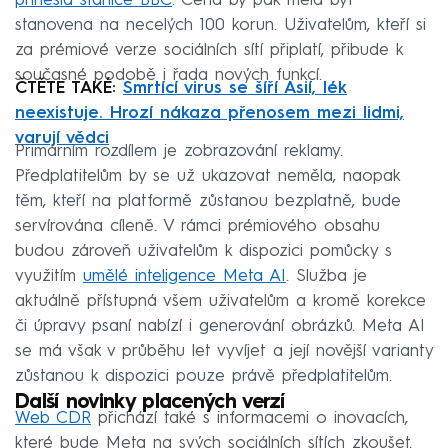
přinesla stanice BBC
. Cena by pak měla být
stanovena na necelých 100 korun. Uživatelům, kteří si
za prémiové verze sociálních sítí připlatí, přibude k
současné podobě i řada nových funkcí.
ČTĚTE TAKÉ:
Smrtící virus se šíří Asií, lék
neexistuje. Hrozí nákaza přenosem mezi lidmi,
varují vědci
Primárním rozdílem je zobrazování reklamy.
Předplatitelům by se už ukazovat neměla, naopak
těm, kteří na platformě zůstanou bezplatně, bude
servírována cíleně. V rámci prémiového obsahu
budou zároveň uživatelům k dispozici pomůcky s
využitím
umělé inteligence Meta AI
. Služba je
aktuálně přístupná všem uživatelům a kromě korekce
či úpravy psaní nabízí i generování obrázků. Meta AI
se má však v průběhu let vyvíjet a její novější varianty
zůstanou k dispozici pouze právě předplatitelům.
Další novinky placených verzí
Web CDR
přichází také s informacemi o inovacích,
které bude Meta na svých sociálních sítích zkoušet.