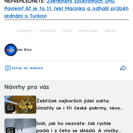
NEPŘEHLÉDNĚTE:
Zveřejnění soukromých SMS
Pavlem? Ať je to 1:1, řekl Macinka a odhalil průběh
jednání o Turkovi
Failed to fetch
Instagram
Facebook
vývoj
technologie
placení
Jan Kloz
Vstup do diskuze
Návrhy pro vás
Žebříček nejhorších jídel světa.
Umístily se i tři české pokrmy, vévodí
skandinávská kuchyně
Sníh, jak ho neznáte: Jak rychle
padá i z čeho se skládá. A vločky