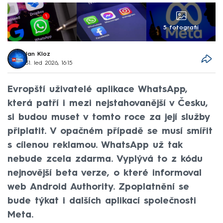
5 fotografií
Jan Kloz
31. led 2026, 16:15
Evropští uživatelé aplikace WhatsApp,
která patří i mezi nejstahovanější v Česku,
si budou muset v tomto roce za její služby
připlatit. V opačném případě se musí smířit
s cílenou reklamou. WhatsApp už tak
nebude zcela zdarma. Vyplývá to z kódu
nejnovější beta verze, o které informoval
web Android Authority. Zpoplatnění se
bude týkat i dalších aplikací společnosti
Meta.