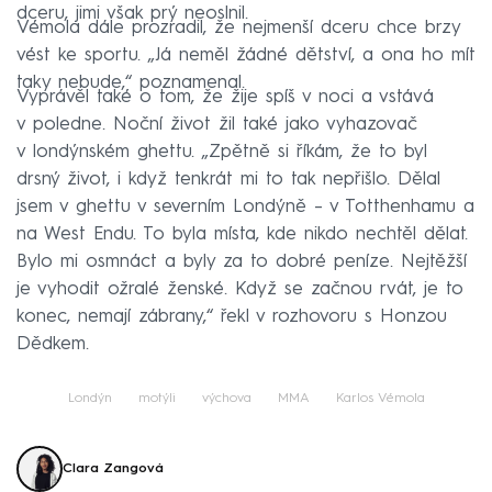
dceru, jimi však prý neoslnil.
Vémola dále prozradil, že nejmenší dceru chce brzy
vést ke sportu. „Já neměl žádné dětství, a ona ho mít
taky nebude,“ poznamenal.
Vyprávěl také o tom, že žije spíš v noci a vstává
v poledne. Noční život žil také jako vyhazovač
v londýnském ghettu. „Zpětně si říkám, že to byl
drsný život, i když tenkrát mi to tak nepřišlo. Dělal
jsem v ghettu v severním Londýně – v Totthenhamu a
na West Endu. To byla místa, kde nikdo nechtěl dělat.
Bylo mi osmnáct a byly za to dobré peníze. Nejtěžší
je vyhodit ožralé ženské. Když se začnou rvát, je to
konec, nemají zábrany,“ řekl v rozhovoru s Honzou
Dědkem.
Londýn
motýli
výchova
MMA
Karlos Vémola
Clara Zangová