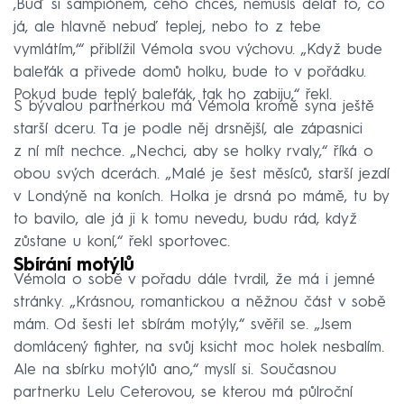
‚Buď si šampiónem, čeho chceš, nemusíš dělat to, co
já, ale hlavně nebuď teplej, nebo to z tebe
vymlátím,‘“ přiblížil Vémola svou výchovu. „Když bude
baleťák a přivede domů holku, bude to v pořádku.
Pokud bude teplý baleťák, tak ho zabiju,“ řekl.
S bývalou partnerkou má Vémola kromě syna ještě
starší dceru. Ta je podle něj drsnější, ale zápasnici
z ní mít nechce. „Nechci, aby se holky rvaly,“ říká o
obou svých dcerách. „Malé je šest měsíců, starší jezdí
v Londýně na koních. Holka je drsná po mámě, tu by
to bavilo, ale já ji k tomu nevedu, budu rád, když
zůstane u koní,“ řekl sportovec.
Sbírání motýlů
Vémola o sobě v pořadu dále tvrdil, že má i jemné
stránky. „Krásnou, romantickou a něžnou část v sobě
mám. Od šesti let sbírám motýly,“ svěřil se. „Jsem
domlácený fighter, na svůj ksicht moc holek nesbalím.
Ale na sbírku motýlů ano,“ myslí si. Současnou
partnerku Lelu Ceterovou, se kterou má půlroční