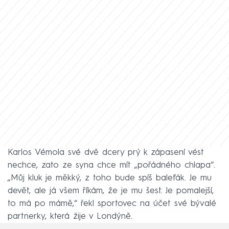
Karlos Vémola své dvě dcery prý k zápasení vést
nechce, zato ze syna chce mít „pořádného chlapa“.
„Můj kluk je měkký, z toho bude spíš baleťák. Je mu
devět, ale já všem říkám, že je mu šest. Je pomalejší,
to má po mámě,“ řekl sportovec na účet své bývalé
partnerky, která žije v Londýně.