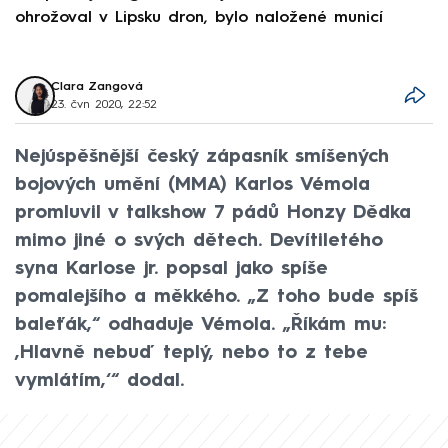
ohrožoval v Lipsku dron, bylo naložené municí
e
Clara Zangová
23. čvn 2020, 22:52
Nejúspěšnější český zápasník smíšených
bojových umění (MMA) Karlos Vémola
promluvil v talkshow 7 pádů Honzy Dědka
mimo jiné o svých dětech. Devítiletého
syna Karlose jr. popsal jako spíše
pomalejšího a měkkého. „Z toho bude spíš
baleťák,“ odhaduje Vémola. „Říkám mu:
‚Hlavně nebuď teplý, nebo to z tebe
vymlátím,‘“ dodal.