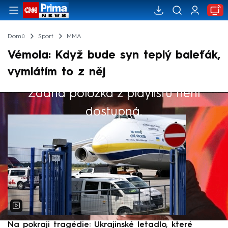
Domů
Sport
MMA
Vémola: Když bude syn teplý baleťák,
vymlátím to z něj
Žádná položka z playlistu není
Výběr redakce
dostupná.
Na pokraji tragédie: Ukrajinské letadlo, které
P