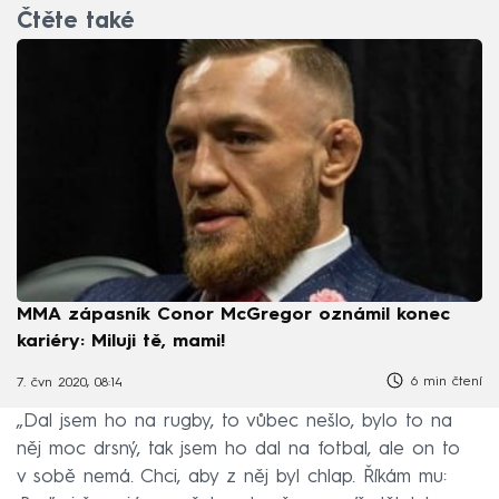
Čtěte také
MMA zápasník Conor McGregor oznámil konec
kariéry: Miluji tě, mami!
6 min čtení
7. čvn 2020, 08:14
„Dal jsem ho na rugby, to vůbec nešlo, bylo to na
něj moc drsný, tak jsem ho dal na fotbal, ale on to
v sobě nemá. Chci, aby z něj byl chlap. Říkám mu: