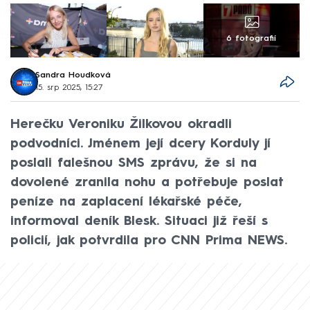
6 fotografií
Sandra Houdková
15. srp 2025, 15:27
Herečku Veroniku Žilkovou okradli
podvodníci. Jménem její dcery Korduly jí
poslali falešnou SMS zprávu, že si na
dovolené zranila nohu a potřebuje poslat
peníze na zaplacení lékařské péče,
informoval deník Blesk. Situaci již řeší s
policií, jak potvrdila pro CNN Prima NEWS.