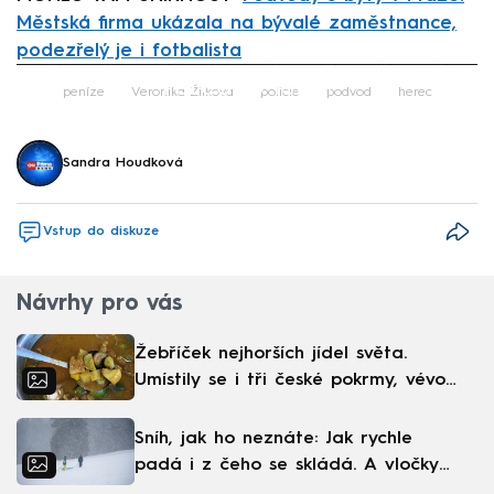
Městská firma ukázala na bývalé zaměstnance,
podezřelý je i fotbalista
Failed to fetch
peníze
Veronika Žilková
policie
podvod
herec
Sandra Houdková
Vstup do diskuze
Návrhy pro vás
Žebříček nejhorších jídel světa.
Umístily se i tři české pokrmy, vévodí
skandinávská kuchyně
Sníh, jak ho neznáte: Jak rychle
padá i z čeho se skládá. A vločky
nejsou bílé