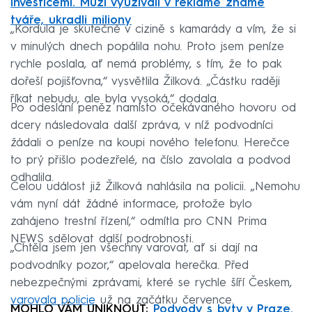
investicemi. Muži využívali v reklamě známé
tváře, ukradli miliony
„Kordula je skutečně v cizině s kamarády a vím, že si
v minulých dnech popálila nohu. Proto jsem peníze
rychle poslala, ať nemá problémy, s tím, že to pak
dořeší pojišťovna,“ vysvětlila Žilková. „Částku raději
říkat nebudu, ale byla vysoká,“ dodala.
Po odeslání peněz namísto očekávaného hovoru od
dcery následovala další zpráva, v níž podvodníci
žádali o peníze na koupi nového telefonu. Herečce
to prý přišlo podezřelé, na číslo zavolala a podvod
odhalila.
Celou událost již Žilková nahlásila na policii. „Nemohu
vám nyní dát žádné informace, protože bylo
zahájeno trestní řízení,“ odmítla pro CNN Prima
NEWS sdělovat další podrobnosti.
„Chtěla jsem jen všechny varovat, ať si dají na
podvodníky pozor,“ apelovala herečka. Před
nebezpečnými zprávami, které se rychle šíří Českem,
varovala policie
už na začátku července.
MOHLO VÁM UNIKNOUT:
Podvody s byty v Praze.