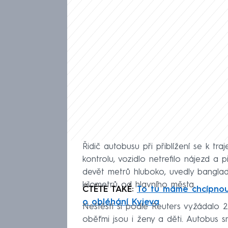
Řidič autobusu při přiblížení se k tr
kontrolu, vozidlo netrefilo nájezd a 
devět metrů hluboko, uvedly bangladé
kilometrů od hlavního města.
ČTĚTE TAKÉ:
To tu máme chcípnout
o obléhání Kyjeva
Neštěstí si podle Reuters vyžádalo 2
oběťmi jsou i ženy a děti. Autobus 