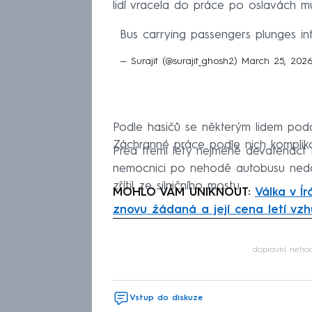
lidí vracela do práce po oslavách mus
Bus carrying passengers plunges in
— Surajit (@surajit_ghosh2)
March 25, 202
Podle hasičů se některým lidem podař
Záchranné práce podle nich komplikov
Před třemi lety nejméně devatenáct l
nemocnici po nehodě autobusu neda
zřítil ze silničního mostu.
MOHLO VÁM UNIKNOUT:
Válka v Í
znovu žádaná a její cena letí vzh
Fa
dopravní neho
Vstup do diskuze