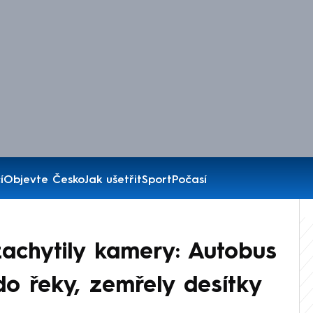
í
Objevte Česko
Jak ušetřit
Sport
Počasí
achytily kamery: Autobus
do řeky, zemřely desítky