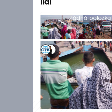
lidí
Žádná položka z
ČTK
,
Michaela Bartošová
26. bře 2026, 07:32
Nejméně dvě desítky lidí zahy
řeky Padma spadl autobus s př
čtvrtečních informací agentu
podařilo podle AP dostat do b
chvíli, kdy vozidlo najíždělo na