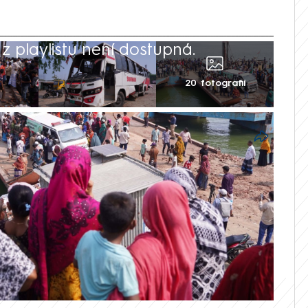
 playlistu není dostupná.
20 fotografií
nuly při nehodě v Bangladéši, kde do
ibližně 40 až 50 lidmi. Vyplývá to z
r Reuters a AP. Některým lidem se
ezpečí. Středeční neštěstí se stalo ve
 trajekt, píše Reuters.