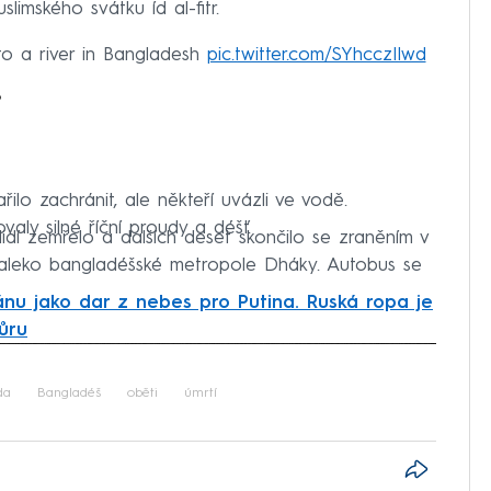
limského svátku íd al-fitr.
to a river in Bangladesh
pic.twitter.com/SYhcczIlwd
6
ilo zachránit, ale někteří uvázli ve vodě.
aly silné říční proudy a déšť.
idí zemřelo a dalších deset skončilo se zraněním v
leko bangladéšské metropole Dháky. Autobus se
ránu jako dar z nebes pro Putina. Ruská ropa je
ůru
iled to fetch
da
Bangladéš
oběti
úmrtí