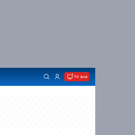
TV živě