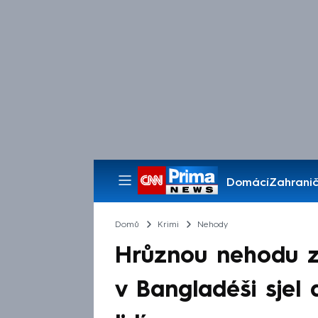
Domácí
Zahranič
Pořady
Domů
Krimi
Nehody
Hrůznou nehodu z
v Bangladéši sjel 