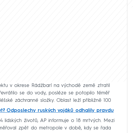
ajektu v okrese Rádžbarí na východě země ztratil
převrátilo se do vody, posléze se potopilo téměř
šské záchranné složky. Oblast leží přibližně 100
? Odposlechy ruských vojáků odhalily pravdu
4 lidských životů, AP informuje o 18 mrtvých. Mezi
směřoval zpět do metropole v době, kdy se řada