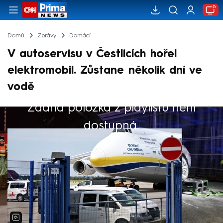
Domů
Zprávy
Domácí
V autoservisu v Čestlicích hořel
elektromobil. Zůstane několik dní ve
vodě
Žádná položka z playlistu není
Výběr redakce
dostupná.