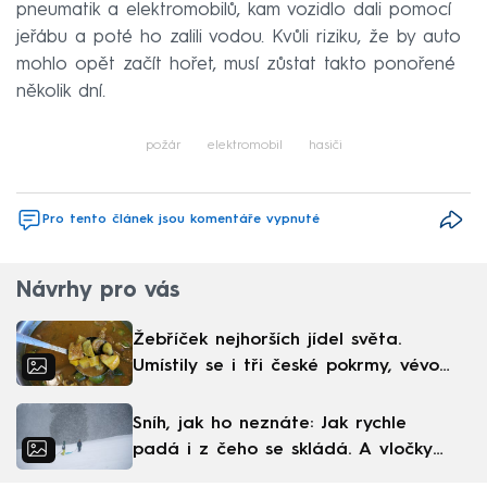
pneumatik a elektromobilů, kam vozidlo dali pomocí
jeřábu a poté ho zalili vodou. Kvůli riziku, že by auto
mohlo opět začít hořet, musí zůstat takto ponořené
několik dní.
požár
elektromobil
hasiči
Pro tento článek jsou komentáře vypnuté
Návrhy pro vás
Žebříček nejhorších jídel světa.
Umístily se i tři české pokrmy, vévodí
skandinávská kuchyně
Sníh, jak ho neznáte: Jak rychle
padá i z čeho se skládá. A vločky
nejsou bílé