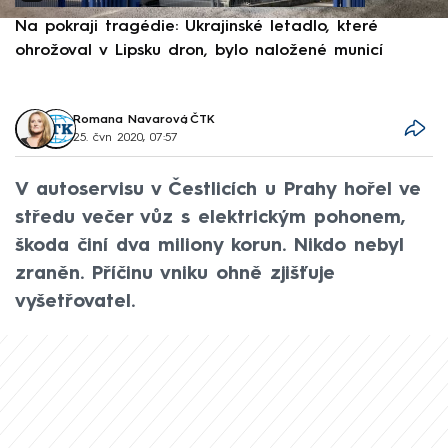
Na pokraji tragédie: Ukrajinské letadlo, které
P
ohrožoval v Lipsku dron, bylo naložené municí
e
Romana Navarová
,
ČTK
25. čvn 2020, 07:57
V autoservisu v Čestlicích u Prahy hořel ve
středu večer vůz s elektrickým pohonem,
škoda činí dva miliony korun. Nikdo nebyl
zraněn. Příčinu vniku ohně zjišťuje
vyšetřovatel.