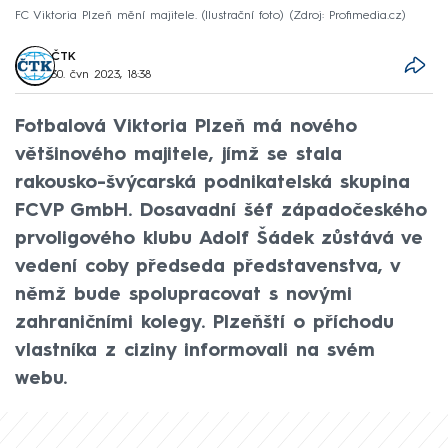
FC Viktoria Plzeň mění majitele. (Ilustrační foto)
Zdroj: Profimedia.cz
ČTK
30. čvn 2023, 18:38
Fotbalová Viktoria Plzeň má nového
většinového majitele, jímž se stala
rakousko-švýcarská podnikatelská skupina
FCVP GmbH. Dosavadní šéf západočeského
prvoligového klubu Adolf Šádek zůstává ve
vedení coby předseda představenstva, v
němž bude spolupracovat s novými
zahraničními kolegy. Plzeňští o příchodu
vlastníka z ciziny informovali na svém
webu.