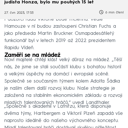
judista Honza, bylo mu pouhých 15 let
6 min čtení
27. čvn 2023, 17:53
I dozorčí rada Viktorie bude tříčlenná. Vedle
Hamouze v ní budou zastoupeni Christian Fuchs a
jako předseda Martin Bruckner. Osmapadesátiletý
funkcionář byl v letech 2019 až 2022 prezidentem
Rapidu Vídeň.
Zaměří se na mládež
Noví majitelé chtějí klást velký důraz na mládež. „Těší
nás, že jsme se stali součástí klubu s bohatou historií
a velkými úspěchy na domácí i evropské scéně.
Společně se současným týmem kolem Adolfa Šádka
je naším cílem další rozvoj klubu. Naše strategie je
založená na stabilním ekonomickém základu a rozvoji
mladých talentovaných hráčů,“ uvedl Landthaler.
„Společně s akademií v Lafnitzu, která disponuje
dvěma týmy, Hartbergem a Viktorií Plzeň zapadá vše
naprosto ideálně do našeho výchovného konceptu.
Mladí talentovaní hráči dostávají skvělou příležitost,