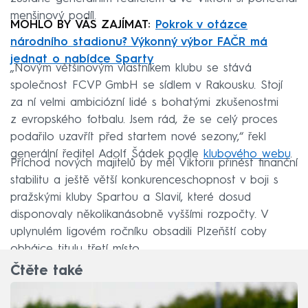
menšinový podíl.
MOHLO BY VÁS ZAJÍMAT:
Pokrok v otázce
národního stadionu? Výkonný výbor FAČR má
jednat o nabídce Sparty
„Novým většinovým vlastníkem klubu se stává
společnost FCVP GmbH se sídlem v Rakousku. Stojí
za ní velmi ambiciózní lidé s bohatými zkušenostmi
z evropského fotbalu. Jsem rád, že se celý proces
podařilo uzavřít před startem nové sezony,“ řekl
generální ředitel Adolf Šádek podle
klubového webu
.
Příchod nových majitelů by měl Viktorii přinést finanční
stabilitu a ještě větší konkurenceschopnost v boji s
pražskými kluby Spartou a Slavií, které dosud
disponovaly několikanásobně vyššími rozpočty. V
uplynulém ligovém ročníku obsadili Plzeňští coby
obhájce titulu třetí místo.
Čtěte také