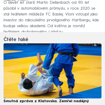
O devět let starší Martin Dellenbach od 90. let
působil v automobilovém průmyslu, v roce 2020 se
stal ředitelem mládeže FC Basilej. Vloni vstoupil jako
investor do rakouského prvoligového Hartbergu, kde
buduje velkou akademii. Od května je rovněž
ředitelem druholigového Lafnitzu.
Čtěte také
Smutná zpráva z Klatovska. Zemřel nadějný