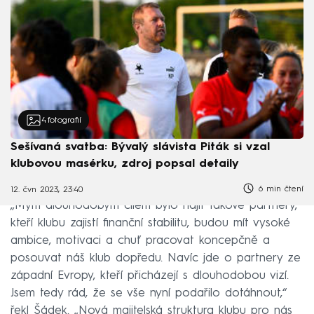
4
fotografií
Sešívaná svatba: Bývalý slávista Piták si vzal
klubovou masérku, zdroj popsal detaily
6 min čtení
12. čvn 2023, 23:40
„Mým dlouhodobým cílem bylo najít takové partnery,
kteří klubu zajistí finanční stabilitu, budou mít vysoké
ambice, motivaci a chuť pracovat koncepčně a
posouvat náš klub dopředu. Navíc jde o partnery ze
západní Evropy, kteří přicházejí s dlouhodobou vizí.
Jsem tedy rád, že se vše nyní podařilo dotáhnout,“
řekl Šádek. „Nová majitelská struktura klubu pro nás