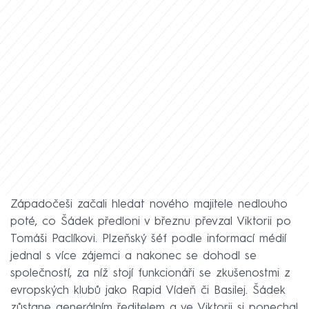
Západočeši začali hledat nového majitele nedlouho
poté, co Šádek předloni v březnu převzal Viktorii po
Tomáši Paclíkovi. Plzeňský šéf podle informací médií
jednal s více zájemci a nakonec se dohodl se
společností, za níž stojí funkcionáři se zkušenostmi z
evropských klubů jako Rapid Vídeň či Basilej. Šádek
zůstane generálním ředitelem a ve Viktorii si ponechal