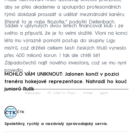
aby se přes akademie a spolupráci profesionálních
týmů dokázali prosadit a udělat mezinárodní kariéru.
Přesně to je naše filozofie,“ podotkl Dellenbach.
Šádek v uplynulých dvou letech financoval klub i ze
svého a připustil, že je to velmi složité. Vloni na konci
léta mu výrazně pomohl postup do skupiny Ligy
mistrů, což držiteli celkem šesti českých titulů vyneslo
přes 400 milionů korun. I tak ale chtěl šéf
Západočechů najít nového investora, což se mu nyní
povedlo.
MOHLO VÁM UNIKNOUT: Jalonen končí v pozici
trenéra hokejové reprezentace. Nahradí ho kouč
juniorů Rulík
Failed to fetch
Rakousko
FC Viktoria Plzeň
fotbal
sport
ČTK
Spolehlivý, rychlý a nezávislý zpravodajský servis.