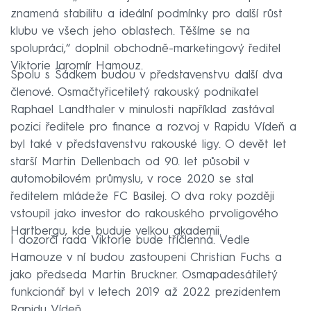
znamená stabilitu a ideální podmínky pro další růst
klubu ve všech jeho oblastech. Těšíme se na
spolupráci,“ doplnil obchodně-marketingový ředitel
Viktorie Jaromír Hamouz.
Spolu s Šádkem budou v představenstvu další dva
členové. Osmačtyřicetiletý rakouský podnikatel
Raphael Landthaler v minulosti například zastával
pozici ředitele pro finance a rozvoj v Rapidu Vídeň a
byl také v představenstvu rakouské ligy. O devět let
starší Martin Dellenbach od 90. let působil v
automobilovém průmyslu, v roce 2020 se stal
ředitelem mládeže FC Basilej. O dva roky později
vstoupil jako investor do rakouského prvoligového
Hartbergu, kde buduje velkou akademii.
I dozorčí rada Viktorie bude tříčlenná. Vedle
Hamouze v ní budou zastoupeni Christian Fuchs a
jako předseda Martin Bruckner. Osmapadesátiletý
funkcionář byl v letech 2019 až 2022 prezidentem
Rapidu Vídeň.