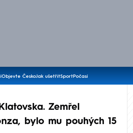
í
Objevte Česko
Jak ušetřit
Sport
Počasí
latovska. Zemřel
onza, bylo mu pouhých 15