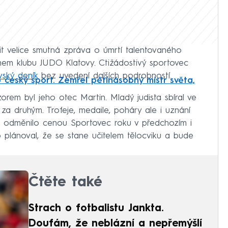
it velice smutná zpráva o úmrtí talentovaného
enem klubu JUDO Klatovy. Ctižádostivý sportovec
vský deník
bez uvedení dalších podrobností.
 český sport. Zemřel pětinásobný mistr světa,
rem byl jeho otec Martin. Mladý judista sbíral ve
za druhým. Trofeje, medaile, poháry ale i uznání
 odměnilo cenou Sportovec roku v předchozím i
 plánoval, že se stane učitelem tělocviku a bude
Čtěte také
Strach o fotbalistu Jankta.
Doufám, že neblázní a nepřemýšlí