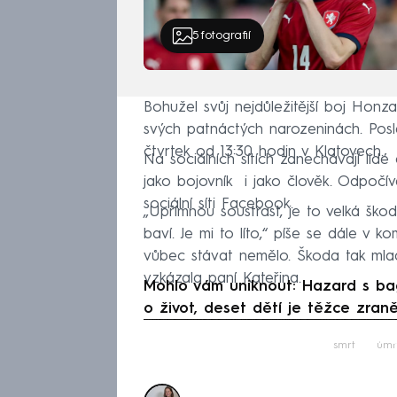
5
fotografií
Bohužel svůj nejdůležitější boj Honz
svých patnáctých narozeninách. Pos
čtvrtek od 13:30 hodin v Klatovech.
Na sociálních sítích zanechávají lidé
jako bojovník i jako člověk. Odpočí
sociální síti Facebook.
„Upřímnou soustrast, je to velká škod
baví. Je mi to líto,“ píše se dále v k
vůbec stávat nemělo. Škoda tak mlad
vzkázala paní Kateřina.
Mohlo vám uniknout: Hazard s bagr
o život, deset dětí je těžce zran
Fa
smrt
úmr