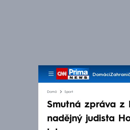
Domácí
Zahranič
Pořady
Domů
Sport
Smutná zpráva z K
nadějný judista H