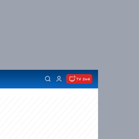
TV živě