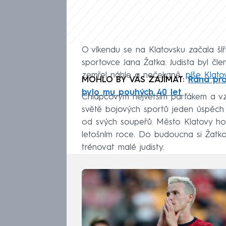
O víkendu se na Klatovsku začala šíř
sportovce Jana Žatka. Judista byl čl
zemřel náhle a nečekaně,
píše Klato
MOHLO BY VÁS ZAJÍMAT:
Rána pro
bylo mu pouhých 40 let
Chlapcovým největším parťákem a vzo
světě bojových sportů jeden úspěch 
od svých soupeřů. Město Klatovy ho
letošním roce. Do budoucna si Žatko
trénovat malé judisty.