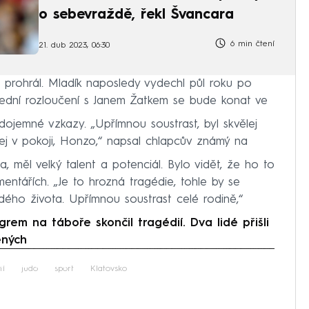
o sebevraždě, řekl Švancara
6 min čtení
21. dub 2023, 06:30
a prohrál. Mladík naposledy vydechl půl roku po
lední rozloučení s Janem Žatkem se bude konat ve
 dojemné vzkazy. „Upřímnou soustrast, byl skvělej
vej v pokoji, Honzo,“ napsal chlapcův známý na
a, měl velký talent a potenciál. Bylo vidět, že ho to
omentářích. „Je to hrozná tragédie, tohle by se
ého života. Upřímnou soustrast celé rodině,“
em na táboře skončil tragédií. Dva lidé přišli
ěných
iled to fetch
tí
judo
sport
Klatovsko