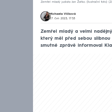
Zemřel mladý judista Jan Žatko. (Ilustrační foto)
Z
Michaela Vlčková
27. čvn 2023, 17:53
Zemřel mladý a velmi nadějný 
který měl před sebou slibnou k
smutné zprávě informoval Kla