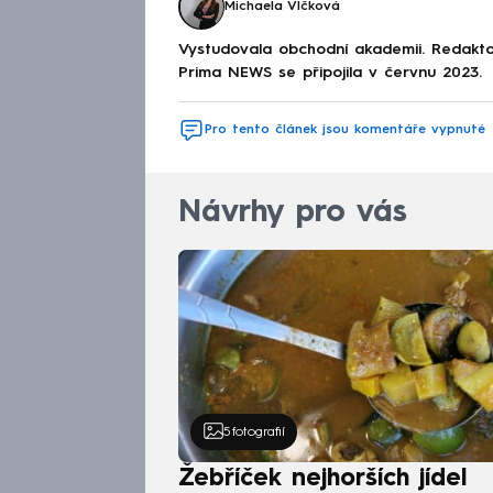
Michaela Vlčková
Vystudovala obchodní akademii. Redakto
Prima NEWS se připojila v červnu 2023.
Pro tento článek jsou komentáře vypnuté
Návrhy pro vás
5
fotografií
Žebříček nejhorších jídel