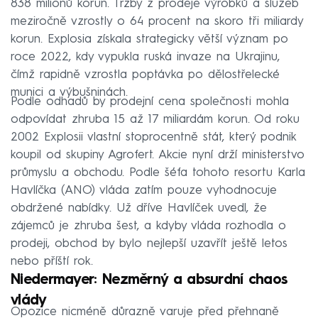
838 milionů korun. Tržby z prodeje výrobků a služeb
meziročně vzrostly o 64 procent na skoro tři miliardy
korun. Explosia získala strategicky větší význam po
roce 2022, kdy vypukla ruská invaze na Ukrajinu,
čímž rapidně vzrostla poptávka po dělostřelecké
munici a výbušninách.
Podle odhadů by prodejní cena společnosti mohla
odpovídat zhruba 15 až 17 miliardám korun. Od roku
2002 Explosii vlastní stoprocentně stát, který podnik
koupil od skupiny Agrofert. Akcie nyní drží ministerstvo
průmyslu a obchodu. Podle šéfa tohoto resortu Karla
Havlíčka (ANO) vláda zatím pouze vyhodnocuje
obdržené nabídky. Už dříve Havlíček uvedl, že
zájemců je zhruba šest, a kdyby vláda rozhodla o
prodeji, obchod by bylo nejlepší uzavřít ještě letos
nebo příští rok.
Niedermayer: Nezměrný a absurdní chaos
vlády
Opozice nicméně důrazně varuje před přehnaně