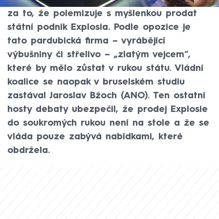
speciálu CNN Prima NEWS v Bruselu vládu
za to, že polemizuje s myšlenkou prodat
státní podnik Explosia. Podle opozice je
tato pardubická firma – vyrábějící
výbušniny či střelivo – „zlatým vejcem“,
které by mělo zůstat v rukou státu. Vládní
koalice se naopak v bruselském studiu
zastával Jaroslav Bžoch (ANO). Ten ostatní
hosty debaty ubezpečil, že prodej Explosie
do soukromých rukou není na stole a že se
vláda pouze zabývá nabídkami, které
obdržela.