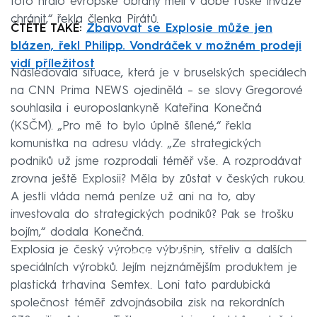
toto hrdlo evropské obrany měli v době ruské invaze
chránit,“ řekla členka Pirátů.
ČTĚTE TAKÉ:
Zbavovat se Explosie může jen
blázen, řekl Philipp. Vondráček v možném prodeji
vidí příležitost
Následovala situace, která je v bruselských speciálech
na CNN Prima NEWS ojedinělá – se slovy Gregorové
souhlasila i europoslankyně Kateřina Konečná
(KSČM). „Pro mě to bylo úplně šílené,“ řekla
komunistka na adresu vlády. „Ze strategických
podniků už jsme rozprodali téměř vše. A rozprodávat
zrovna ještě Explosii? Měla by zůstat v českých rukou.
A jestli vláda nemá peníze už ani na to, aby
investovala do strategických podniků? Pak se trošku
bojím,“ dodala Konečná.
Explosia je český výrobce výbušnin, střeliv a dalších
Failed to fetch
speciálních výrobků. Jejím nejznámějším produktem je
plastická trhavina Semtex. Loni tato pardubická
společnost téměř zdvojnásobila zisk na rekordních