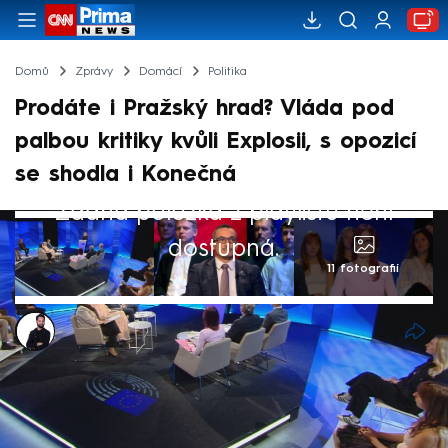
Domů
Zprávy
Domácí
Politika
Prodáte i Pražský hrad? Vláda pod
palbou kritiky kvůli Explosii, s opozicí
se shodla i Konečná
Žádná položka z playlistu není
dostupná.
11 fotografií
Marek Veselý
11. čvn 2026, 20:01
Europoslanci z parlamentní i neparlamentní
opozice zkritizovali během evropského