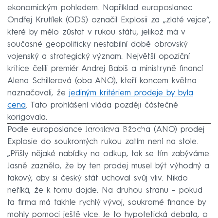
ekonomickým pohledem. Například europoslanec
Ondřej Krutílek (ODS) označil Explosii za „zlaté vejce“,
které by mělo zůstat v rukou státu, jelikož má v
současné geopoliticky nestabilní době obrovský
vojenský a strategický význam. Největší opoziční
kritice čelili premiér Andrej Babiš a ministryně financí
Alena Schillerová (oba ANO), kteří koncem května
naznačovali, že
jediným kritériem prodeje by byla
cena
. Tato prohlášení vláda později částečně
korigovala.
Podle europoslance Jaroslava Bžocha (ANO) prodej
Failed to fetch
Explosie do soukromých rukou zatím není na stole.
„Přišly nějaké nabídky na odkup, tak se tím zabýváme.
Jasně zaznělo, že by ten prodej musel být výhodný a
takový, aby si český stát uchoval svůj vliv. Nikdo
neříká, že k tomu dojde. Na druhou stranu – pokud
ta firma má takhle rychlý vývoj, soukromé finance by
mohly pomoci ještě více. Je to hypotetická debata, o