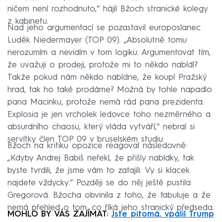
ničem není rozhodnuto,“ hájil Bžoch stranické kolegy
z kabinetu.
Nad jeho argumentací se pozastavil europoslanec
Luděk Niedermayer (TOP 09). „Absolutně tomu
nerozumím a nevidím v tom logiku. Argumentovat tím,
že uvažuji o prodeji, protože mi to někdo nabídl?
Takže pokud nám někdo nabídne, že koupí Pražský
hrad, tak ho také prodáme? Možná by tohle napadlo
pana Macinku, protože nemá rád pana prezidenta.
Explosia je jen vrcholek ledovce toho nezměrného a
absurdního chaosu, který vláda vytváří,“ nebral si
servítky člen TOP 09 v bruselském studiu.
Bžoch na kritiku opozice reagoval následovně:
„Kdyby Andrej Babiš neřekl, že přišly nabídky, tak
byste tvrdili, že jsme vám to zatajili. Vy si klacek
najdete vždycky.“ Později se do něj ještě pustila
Gregorová. Bžocha obvinila z toho, že fabuluje a že
nemá přehled o tom, co říká jeho stranický předseda.
MOHLO BY VÁS ZAJÍMAT:
Jste pitomá, vpálil Trump