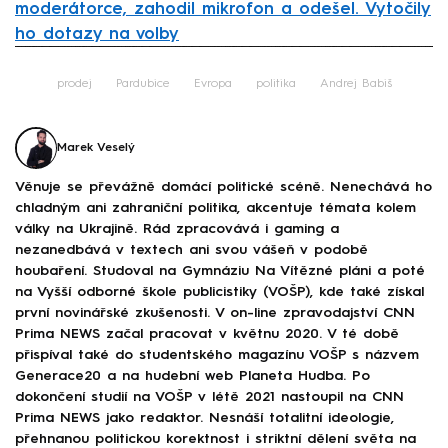
moderátorce, zahodil mikrofon a odešel. Vytočily
ho dotazy na volby
Failed to fetch
prodej
Pardubice
Evropa
politika
Andrej Babiš
Marek Veselý
Věnuje se převážně domácí politické scéně. Nenechává ho
chladným ani zahraniční politika, akcentuje témata kolem
války na Ukrajině. Rád zpracovává i gaming a
nezanedbává v textech ani svou vášeň v podobě
houbaření. Studoval na Gymnáziu Na Vítězné pláni a poté
na Vyšší odborné škole publicistiky (VOŠP), kde také získal
první novinářské zkušenosti. V on-line zpravodajství CNN
Prima NEWS začal pracovat v květnu 2020. V té době
přispíval také do studentského magazínu VOŠP s názvem
Generace20 a na hudební web Planeta Hudba. Po
dokončení studií na VOŠP v létě 2021 nastoupil na CNN
Prima NEWS jako redaktor. Nesnáší totalitní ideologie,
přehnanou politickou korektnost i striktní dělení světa na