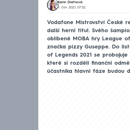
Karin Dietiová
4. čvn 2021, 07:32
Vodafone Mistrovství České re
další herní titul. Svého šamp
oblíbené MOBA hry League of 
značka pizzy Guseppe. Do li
of Legends 2021 se probojuje
které si rozdělí finanční odmě
účastníka hlavní fáze budou di