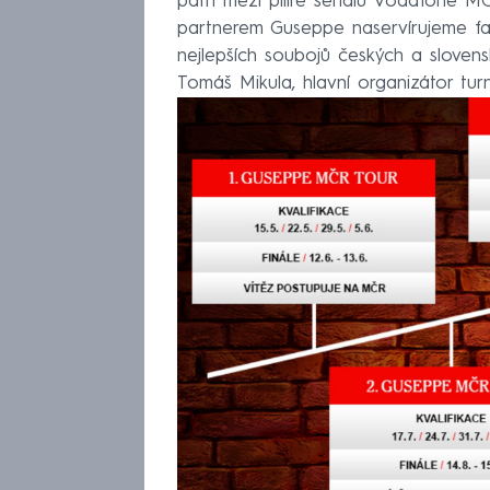
patří mezi pilíře seriálu Vodafone M
partnerem Guseppe naservírujeme f
nejlepších soubojů českých a slovens
Tomáš Mikula, hlavní organizátor tu