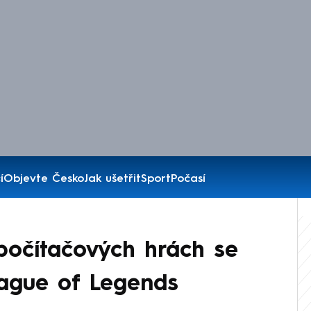
í
Objevte Česko
Jak ušetřit
Sport
Počasí
očítačových hrách se
League of Legends