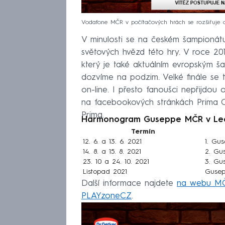
Vodafone MČR v počítačových hrách se rozšiřuje o
V minulosti se na českém šampionátu
světových hvězd této hry. V roce 20
který je také aktuálním evropským ša
dozvíme na podzim. Velké finále se t
on-line. I přesto fanoušci nepřijdou
na facebookových stránkách Prima CO
Prima.
Harmonogram Guseppe MČR v Le
Termín
12. 6. a 13. 6. 2021
1. Gu
14. 8. a 15. 8. 2021
2. Gu
23. 10 a 24. 10. 2021
3. Gu
Listopad 2021
Gusep
Další informace najdete
na webu M
PLAYzoneCZ
.