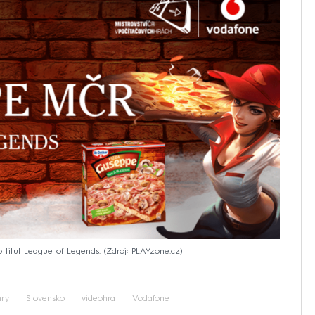
 titul League of Legends.
Zdroj: PLAYzone.cz
hry
Slovensko
videohra
Vodafone