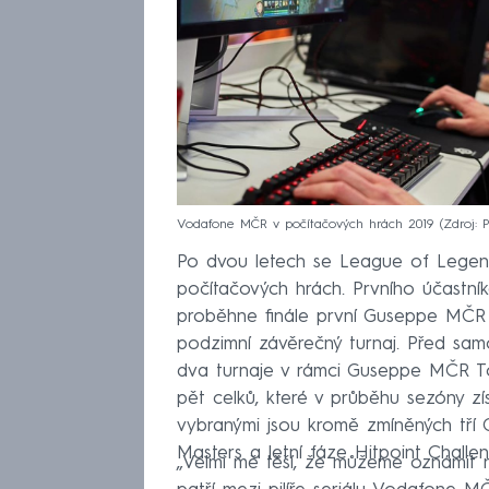
Vodafone MČR v počítačových hrách 2019
Zdroj: 
Po dvou letech se League of Lege
počítačových hrách. Prvního účastní
proběhne finále první Guseppe MČR 
podzimní závěrečný turnaj. Před samo
dva turnaje v rámci Guseppe MČR Tour
pět celků, které v průběhu sezóny zí
vybranými jsou kromě zmíněných tří
Masters a letní fáze Hitpoint Challen
„Velmi mě těší, že můžeme oznámit 