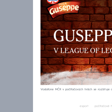
Vodafone MČR v počítačových hrách se rozšiřuje o
esport
počítačové 