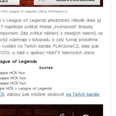
 titul League of Legends.
Zdroj: PLAYzone.cz
 v League of Legends představilo několik dnes již
17 například zvítězil Marek „Humanoid“ Brázda,
mpionem. Zda zvítězí některý z mladých talentů, se
otiž odehraje v listopadu a celý turnaj proběhne
 o vysílání na Twitch kanále PLAYzoneCZ, dále pak
OL a také v aplikaci HbbTV televizních stanic
ague of Legends
Soutěž
seppe MČR Tour
seppe MČR Tour
seppe MČR Tour
pe MČR v League of Legends
ČR
, zápasy pak můžete sledovat
na Twitch kanále