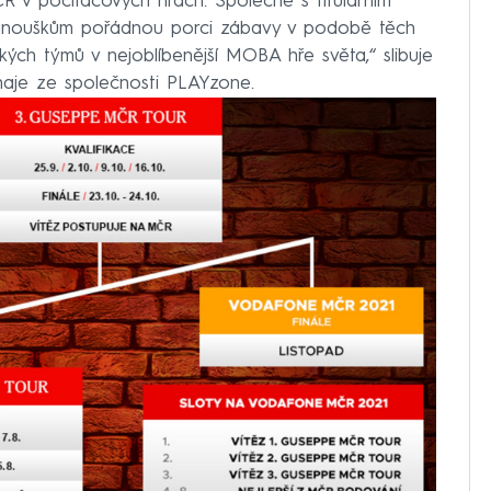
ČR v počítačových hrách. Společně s titulárním
anouškům pořádnou porci zábavy v podobě těch
kých týmů v nejoblíbenější MOBA hře světa,“ slibuje
rnaje ze společnosti PLAYzone.