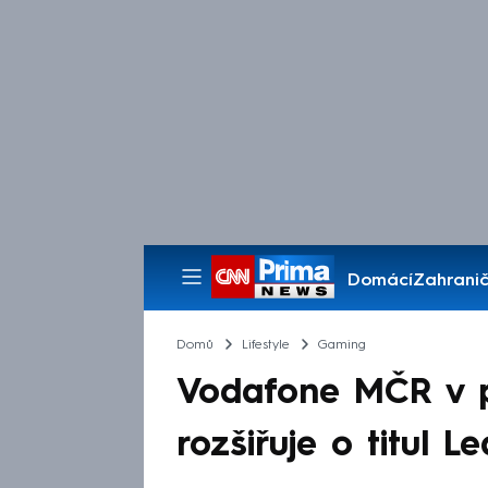
Domácí
Zahranič
Pořady
Domů
Lifestyle
Gaming
Vodafone MČR v p
rozšiřuje o titul 