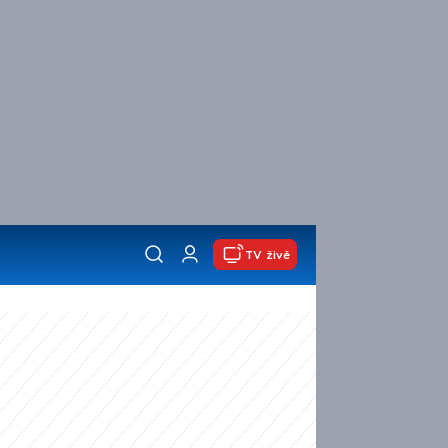
TV živě