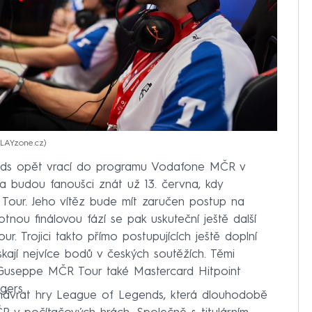
PLAYzone.cz
nds opět vrací do programu Vodafone MČR v
ka budou fanoušci znát už 13. června, kdy
Tour. Jeho vítěz bude mít zaručen postup na
tnou finálovou fází se pak uskuteční ještě další
. Trojici takto přímo postupujících ještě doplní
skají nejvíce bodů v českých soutěžích. Těmi
 Guseppe MČR Tour také Mastercard Hitpoint
gers.
návrat hry League of Legends, která dlouhodobě