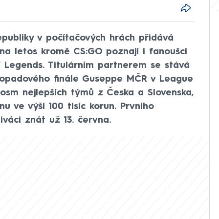
publiky v počítačových hrách přidává
iona letos kromě CS:GO poznají i fanoušci
Legends. Titulárním partnerem se stává
stopadového finále Guseppe MČR v League
 osm nejlepších týmů z Česka a Slovenska,
nu ve výši 100 tisíc korun. Prvního
váci znát už 13. června.