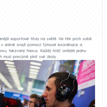
ější esportové tituly na světě. Ve hře proti sobě
se v aréně snaží pomocí týmové koordinace a
udovu, takzvaný Nexus. Každý hráč ovládá jednu
musí precizně plnit své úkoly.