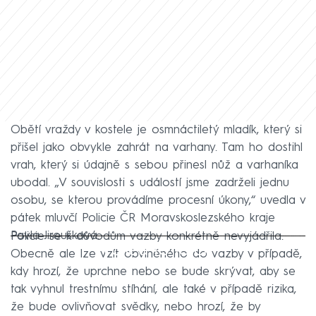
Obětí vraždy v kostele je osmnáctiletý mladík, který si
přišel jako obvykle zahrát na varhany. Tam ho dostihl
vrah, který si údajně s sebou přinesl nůž a varhaníka
ubodal. „V souvislosti s událostí jsme zadrželi jednu
osobu, se kterou provádíme procesní úkony,“ uvedla v
pátek mluvčí Policie ČR Moravskoslezského kraje
Pavla Jiroušková.
Policie se k důvodům vazby konkrétně nevyjádřila.
Failed to fetch
Obecně ale lze vzít obviněného do vazby v případě,
kdy hrozí, že uprchne nebo se bude skrývat, aby se
tak vyhnul trestnímu stíhání, ale také v případě rizika,
že bude ovlivňovat svědky, nebo hrozí, že by