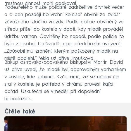
trestnou činnost mohl opakovat.
Podezřelého muže policisté zadrželi ve čtvrtek večer
a o den později ho vrchní komisař obvinil ze zvlášť
závažného zločinu vraždy. Podle policie obviněný ve
středu přišel do kostela v době, kdy mladík prováděl
údržbu varhan. Obviněný ho napadl, podle policie to
bylo z osobních důvodů a po předchozím uvážení.
„Způsobil mu zranění, kterým poškozený mladík na
místě podlehl,“ řekla už dříve Jiroušková.
Biskup ostravsko-opavského biskupství Martin David
už dříve uvedl, že mladík byl dobrovolným varhaníkem
v kostele, kde zahynul. Kvůli tomu, že se násilný čin
stal v kostele, je potřeba v chrámu provést kající
obřad. Uskuteční se v neděli při dopolední
bohoslužbě.
Čtěte také