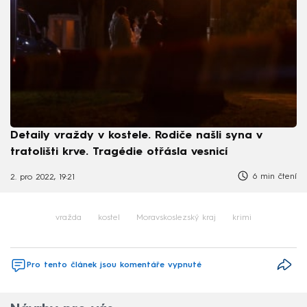
Detaily vraždy v kostele. Rodiče našli syna v
tratolišti krve. Tragédie otřásla vesnicí
6 min čtení
2. pro 2022, 19:21
vražda
kostel
Moravskoslezský kraj
krimi
Pro tento článek jsou komentáře vypnuté