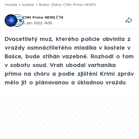
Vražda v kostele v Bašce
Zdroj: CNN Prima NEWS
CNN Prima NEWS
,
ČTK
3. pro 2022, 18:50
Dvacetiletý muž, kterého policie obvinila z
vraždy osmnáctiletého mladíka v kostele v
Bašce, bude stíhán vazebně. Rozhodl o tom
v sobotu soud. Vrah ubodal varhaníka
přímo na chóru a podle zjištění Krimi zpráv
mělo jít o plánovanou a úkladnou vraždu.