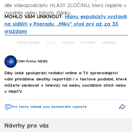
díle videopodcastu HLASY ZLOČINU, který najdete v
úvodním videu tohoto článku.
MOHLO VÁM UNIKNOUT:
Hlavu expolicisty vystavili
na sídlišti v Popradu. „Miky“ stojí prý až za 33
vraždami
Failed to fetch
Václav Janata
kniha
vražda
manželé
ubodání
CNN Prima NEWS
Díky úzké spolupráci redakcí online a TV zpravodajství
vám přinášíme desítky reportáží i v textové podobě, které
můžete sledovat v televizi, na webu, sociálních sítích nebo
v HbbTV.
Pro tento článek jsou komentáře vypnuté
Návrhy pro vás