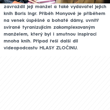
Viewegh v sukních. V srpnu 2011 ji při hádce
zavraždil její manžel a také vydavatel jejích
knih Boris Ingr. Příběh Monyové je příběhem
na venek úspěšné a bohaté dámy, uvnitř
svírané tyranizujícím zakomplexovaným
manželem, který byl i smutnou inspirací
mnoha knih. Případ řeší další díl
videopodcastu HLASY ZLOČINU.