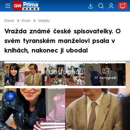
Domů
Krimi
Vraždy
Vražda známé české spisovatelky. O
svém tyranském manželovi psala v
knihách, nakonec ji ubodal
Žádná položka z playlistu není
dostupná.
17 fotografií
CNN Prima NEWS
7. bře 2025, 05:43
Simona Monyová. Úspěšná spisovatelka
ženských románů, které se přezdívalo