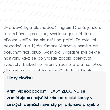
„Monyová byla dlouhodobě Ingrem týraná, jenže si
to nechávala pro sebe, svěřila se jen několika
blízkým, kteří s tím ale nešli na policii. Ta byla tak
bezradná a o týrání Simony Monyové neměla ani
potuchy,“ říká Jakub Kvasnička. „Policisté byli pěkně
naštvaní, když se po vraždě začala objevovat
svědectví blízkých o týrání v rodině a ptali se: ‚Proč
jste nám o tom někdo neřekl?’“ dodává Janata.
Hlasy zločinu
Krimi videopodcast
HLASY ZLOČINU
se
zaměřuje na největší kriminalistické kauzy v
českých dějinách. Své síly při přípravě projektu