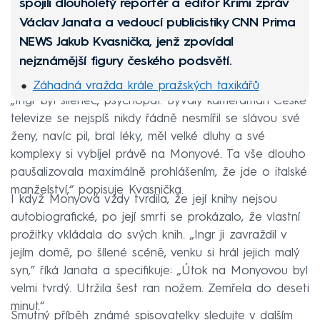
spojili dlouholetý reportér a editor Krimi zpráv
Václav Janata a vedoucí publicistiky CNN Prima
NEWS Jakub Kvasnička, jenž zpovídal
nejznámější figury českého podsvětí.
Záhadná vražda krále pražských taxikářů
„Ingr byl šílenec, psychopat. Bývalý kameraman České
Pětiletý Honzík věřil mámě ze všech nejvíc,
televize se nejspíš nikdy řádně nesmířil se slávou své
zavraždila ho
ženy, navíc pil, bral léky, měl velké dluhy a své
Václav otrávil exmanželce vodku, sváděl to na
komplexy si vybíjel právě na Monyové. Ta vše dlouho
metanol
paušalizovala maximálně prohlášením, že jde o italské
manželství,“ popisuje Kvasnička.
Střelba v Protivíně: Dva policisté zemřeli, vraždil
I když Monyová vždy tvrdila, že její knihy nejsou
manžel
autobiografické, po její smrti se prokázalo, že vlastní
Boxer Banongo šokoval Brno, upálil muže
prožitky vkládala do svých knih. „Ingr ji zavraždil v
jejím domě, po šílené scéně, venku si hrál jejich malý
zaživa v autě
syn,” říká Janata a specifikuje: „Útok na Monyovou byl
velmi tvrdý. Utržila šest ran nožem. Zemřela do deseti
minut.“
Smutný příběh známé spisovatelky sledujte v dalším