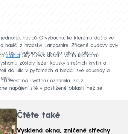
jednotek hasičů. O výbuchu, ke kterému došlo ve
 a hasiči z hrabství Lancashire. Zřícené budovy byly
e byli evakuováni, uvedla místní policie.
ých
stanicí
Sky News slyšet i ve 14 kilometrů
shamu zůstaly ležet kousky střešních krytin a
zeli do ulic v pyžamech a hledali své sousedy a
News.
orth West na Twitteru oznámila, že z
e napájení sítě v postižené oblasti, než se
Čtěte také
Vysklená okna, zničené střechy