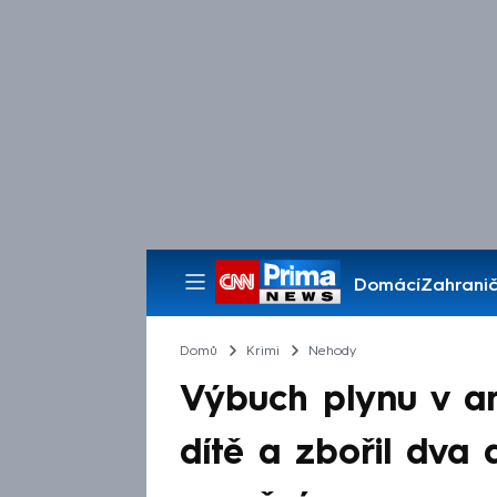
Domácí
Zahranič
Pořady
Domů
Krimi
Nehody
Výbuch plynu v a
dítě a zbořil dva 