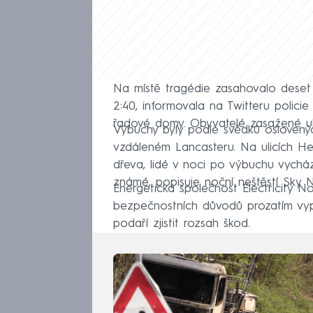
Na místě tragédie zasahovalo deset 
2:40, informovala na Twitteru policie
řadové domy. Obyvatelé zasažené ulic
Výbuchy byly podle svědků osloven
vzdáleném Lancasteru. Na ulicích Hey
dřeva, lidé v noci po výbuchu vychá
známé, popisuje noční neštěstí Sky 
Energetická společnost Electricity N
bezpečnostních důvodů prozatím vypn
podaří zjistit rozsah škod.