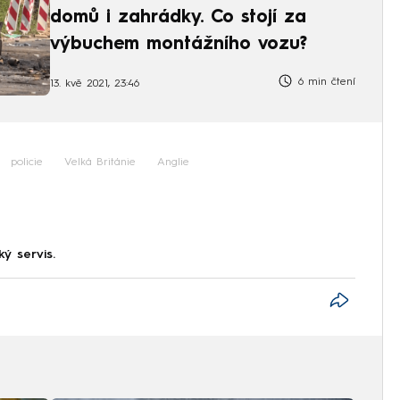
domů i zahrádky. Co stojí za
výbuchem montážního vozu?
6 min čtení
13. kvě 2021, 23:46
policie
Velká Británie
Anglie
ký servis.