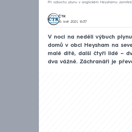
Při výbuchu plynu v anglickém Heyshamu zemřelo dít
ČTK
16. kvě 2021, 16:37
V noci na neděli výbuch plyn
domů v obci Heysham na sever
malé dítě, další čtyři lidé – 
dva vážně. Záchranáři je přev