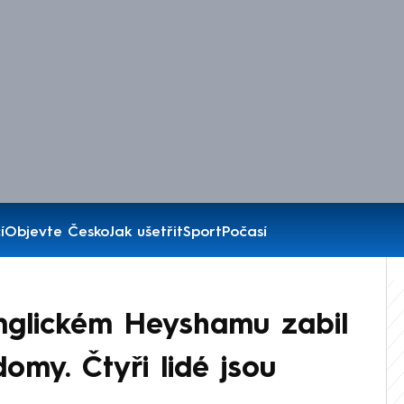
í
Objevte Česko
Jak ušetřit
Sport
Počasí
nglickém Heyshamu zabil
domy. Čtyři lidé jsou