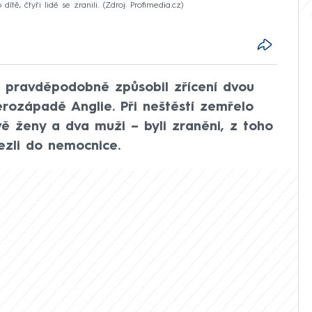
ě, čtyři lidé se zranili.
Zdroj: Profimedia.cz
u pravděpodobně způsobil zřícení dvou
ozápadě Anglie. Při neštěstí zemřelo
dvě ženy a dva muži – byli zraněni, z toho
ezli do nemocnice.