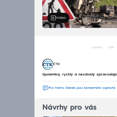
Video
zranění
dítě
ČTK
Spolehlivý, rychlý a nezávislý zpravodajs
Pro tento článek jsou komentáře vypnuté
Návrhy pro vás