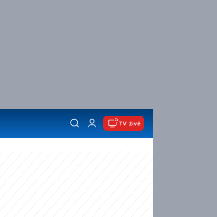
TV živě