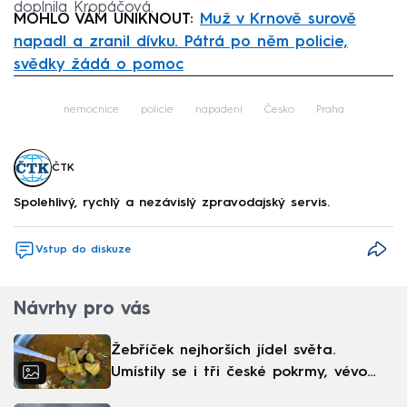
doplnila Kropáčová.
MOHLO VÁM UNIKNOUT:
Muž v Krnově surově
napadl a zranil dívku. Pátrá po něm policie,
svědky žádá o pomoc
Failed to fetch
nemocnice
policie
napadení
Česko
Praha
ČTK
Spolehlivý, rychlý a nezávislý zpravodajský servis.
Vstup do diskuze
Návrhy pro vás
Žebříček nejhorších jídel světa.
Umístily se i tři české pokrmy, vévodí
skandinávská kuchyně