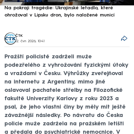
Na pokraji tragédie: Ukrajinské letadlo, které
P
ohrožoval v Lipsku dron, bylo naložené municí
e
ČTK
12. čvn 2026, 10:41
Pražští policisté zadrželi muže
podezřelého z vyhrožování fyzickými útoky
a vraždami v Česku. Výhrůžky zveřejňoval
na internetu z Argentiny, mimo jiné
oslavoval pachatele střelby na Filozofické
fakultě Univerzity Karlovy z roku 2023 a
psal, že jeho vlastní činy by měly mít ještě
závažnější následky. Po návratu do Česka
policie muže zadržela na pražském letišti
a předala do psychiatrické nemocnice. V