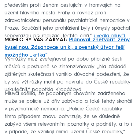
především proti ženám cestujícím v tramvajích na
území hlavního města Prahy a rovněž proti
zdravotnickému personálu psychiatrické nemocnice v
Praze. Součástí jeho prohlášení byly i úmysly spáchat
sebevraždu po realizaci těchto činů,“
uvedla mluvčí.
MOHLO BY VÁS ZAJÍMAT:
Plánoval znetvořit ženy
kyselinou. Zásahovce unikl, slovenský útvar řeší
možného „krtka“
Výhrůžky muž zveřejňoval po dobu přibližně šesti
měsíců a postupně se zintenzivňovaly. „Na základě
zjištěných skutečností vzniklo důvodné podezření, že
by své výhrůžky mohl po návratu do České republiky
uskutečnit,“ podotkla Kropáčová.
Mluvčí sdělila, že podobným chováním zadrženého
muže se policie už dřív zabývala a také tehdy skončil
v psychiatrické nemocnici. „Policie České republiky
tímto případem znovu potvrzuje, že se důsledně
zabývá všemi relevantními poznatky a podněty, a to i
v případě, že vznikají mimo území České republiky,“