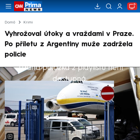
Domů
Krimi
Vyhrožoval útoky a vraždami v Praze.
Po příletu z Argentiny muže zadržela
policie
Žádná položka z playlistu není
Výběr redakce
dostupná.