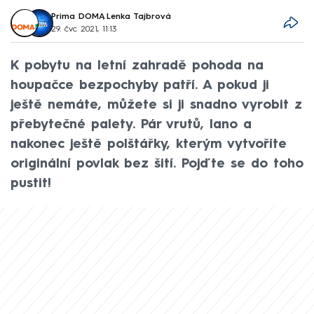
Prima DOMA
,
Lenka Tajbrová
29. čvc 2021, 11:13
K pobytu na letní zahradě pohoda na
houpačce bezpochyby patří. A pokud ji
ještě nemáte, můžete si ji snadno vyrobit z
přebytečné palety. Pár vrutů, lano a
nakonec ještě polštářky, kterým vytvoříte
originální povlak bez šití. Pojďte se do toho
pustit!