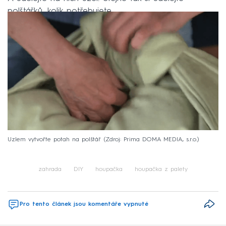
polštářků, kolik potřebujete.
Uzlem vytvořte potah na polštář
Zdroj: Prima DOMA MEDIA, s.r.o.
zahrada
DIY
houpačka
houpačka z palety
Pro tento článek jsou komentáře vypnuté