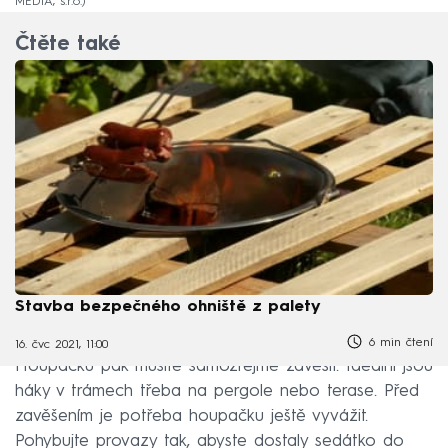
MEDIA, s.r.o.
Čtěte také
Stavba bezpečného ohniště z palety
6 min čtení
16. čvc 2021, 11:00
Houpačku pak musíte samozřejmě zavěsit. Ideální jsou
háky v trámech třeba na pergole nebo terase. Před
zavěšením je potřeba houpačku ještě vyvážit.
Pohybujte provazy tak, abyste dostaly sedátko do