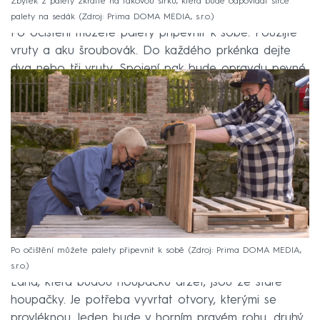
Zbytek z palety zkraťte na takovou šířku, která bude odpovídat šířce
palety na sedák
Zdroj: Prima DOMA MEDIA, s.r.o.
Po očištění můžete palety připevnit k sobě. Použijte
vruty a aku šroubovák. Do každého prkénka dejte
dva nebo tři vruty. Spojení pak bude opravdu pevné.
Po očištění můžete palety připevnit k sobě
Zdroj: Prima DOMA MEDIA,
s.r.o.
Lana, která budou houpačku držet, jsou ze staré
houpačky. Je potřeba vyvrtat otvory, kterými se
provléknou. Jeden bude v horním pravém rohu, druhý