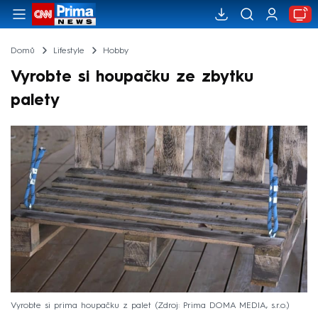
Domů
Lifestyle
Hobby
Vyrobte si houpačku ze zbytku
palety
Vyrobte si prima houpačku z palet
Zdroj: Prima DOMA MEDIA, s.r.o.