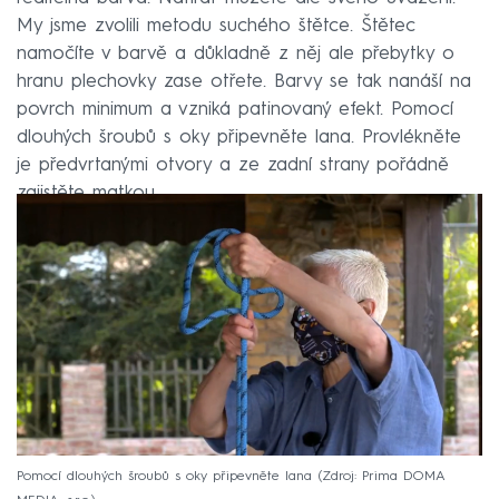
My jsme zvolili metodu suchého štětce. Štětec
namočíte v barvě a důkladně z něj ale přebytky o
hranu plechovky zase otřete. Barvy se tak nanáší na
povrch minimum a vzniká patinovaný efekt. Pomocí
dlouhých šroubů s oky připevněte lana. Provlékněte
je předvrtanými otvory a ze zadní strany pořádně
zajistěte matkou.
Pomocí dlouhých šroubů s oky připevněte lana
Zdroj: Prima DOMA