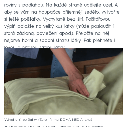
roviny s podlahou. Na každé straně udělejte uzel. A
aby se vám na houpačce příjemněji sedělo, vytvořte
si ještě polštářky. Vychytaně bez šití. Polštářovou
výplň položte na velký kus látky (může posloužit i
stará záclona, povlečení apod.). Přeložte na něj
nejprve horní a spodní stranu látky. Pak přehněte i
levou a pravou stranu látky.
Vytvořte si polštářky
Zdroj: Prima DOMA MEDIA, s.r.o.
A udělejte na nich uzel. Stejně tak si udělejte