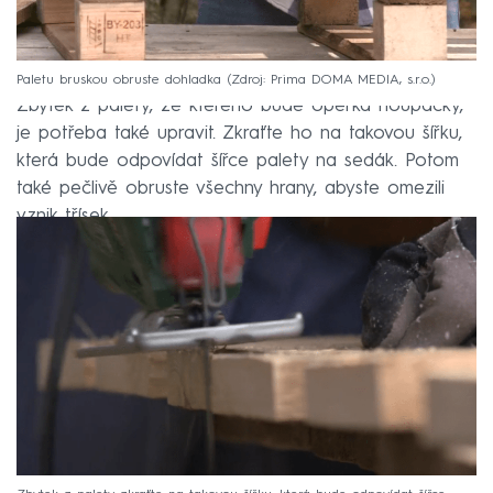
Paletu bruskou obruste dohladka
Zdroj: Prima DOMA MEDIA, s.r.o.
Zbytek z palety, ze kterého bude opěrka houpačky,
je potřeba také upravit. Zkraťte ho na takovou šířku,
která bude odpovídat šířce palety na sedák. Potom
také pečlivě obruste všechny hrany, abyste omezili
vznik třísek.