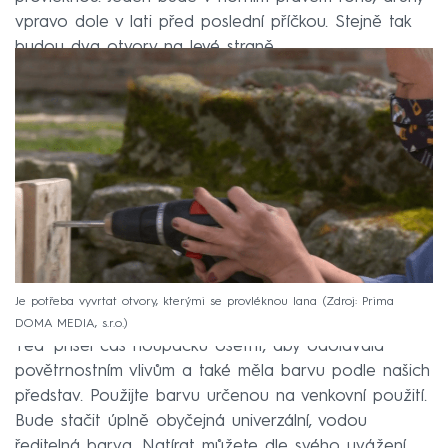
vpravo dole v lati před poslední příčkou. Stejně tak
budou dva otvory na levé straně.
Je potřeba vyvrtat otvory, kterými se provléknou lana
Zdroj: Prima
DOMA MEDIA, s.r.o.
Teď přišel čas houpačku ošetřit, aby odolávala
povětrnostním vlivům a také měla barvu podle našich
představ. Použijte barvu určenou na venkovní použití.
Bude stačit úplně obyčejná univerzální, vodou
ředitelná barva. Natírat můžete dle svého uvážení.