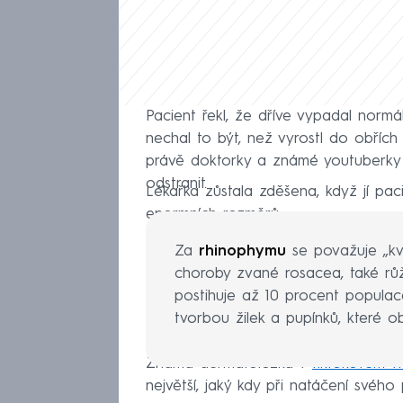
Pacient řekl, že dříve vypadal normá
nechal to být, než vyrostl do obříc
právě doktorky a známé youtuberky 
odstranit.
Lékařka zůstala zděšena, když jí pac
enormních rozměrů.
Za
rhinophymu
se považuje „kvě
choroby zvané rosacea, také rů
postihuje až 10 procent populace
tvorbou žilek a pupínků, které o
Známá dermatoložka v
tiktokovém v
největší, jaký kdy při natáčení svého