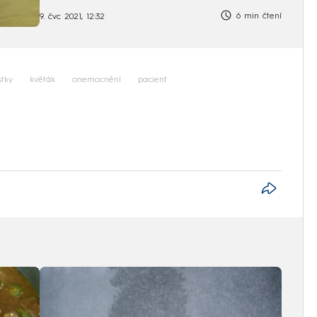
6 min čtení
9. čvc 2021, 12:32
stky
květák
onemocnění
pacient