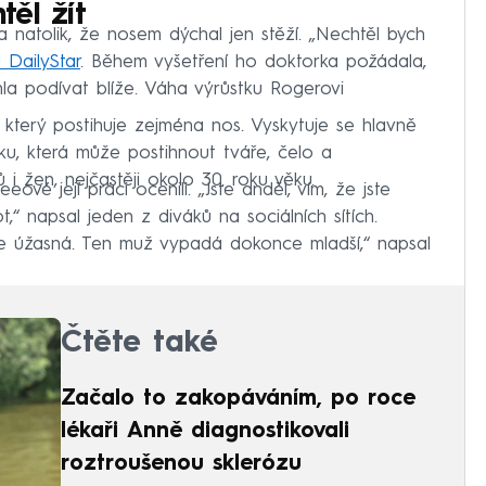
ěl žít
 natolik, že nosem dýchal jen stěží. „Nechtěl bych
 DailyStar
. Během vyšetření ho doktorka požádala,
la podívat blíže. Váha výrůstku Rogerovi
 který postihuje zejména nos. Vyskytuje se hlavně
žku, která může postihnout tváře, čelo a
 žen, nejčastěji okolo 30. roku věku.
ové její práci ocenili. „Jste anděl, vím, že jste
“ napsal jeden z diváků na sociálních sítích.
je úžasná. Ten muž vypadá dokonce mladší,“ napsal
Čtěte také
Začalo to zakopáváním, po roce
lékaři Anně diagnostikovali
roztroušenou sklerózu