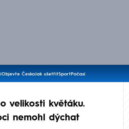
í
Objevte Česko
Jak ušetřit
Sport
Počasí
 velikosti květáku.
oci nemohl dýchat