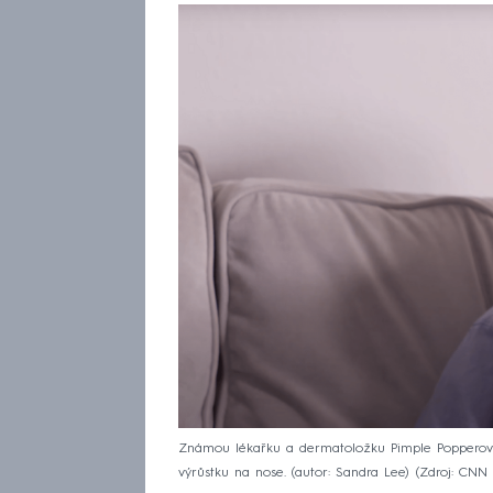
Známou lékařku a dermatoložku Pimple Popperovo
výrůstku na nose. (autor: Sandra Lee)
Zdroj: CNN