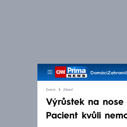
Domácí
Zahranič
Pořady
Domů
Zdraví
Výrůstek na nose o
Pacient kvůli nem