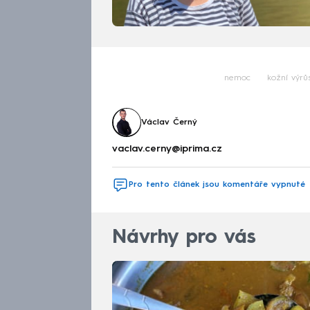
nemoc
kožní výrů
Václav Černý
vaclav.cerny@iprima.cz
Pro tento článek jsou komentáře vypnuté
Návrhy pro vás