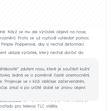
lně. Když se mu ale výrůstek objevil na nose,
h rozměrů. Proto se už rozhodl vyhledat pomoc
Pimple Popperové, aby si nechal deformaci
ient ukázal výrůstek, který nechal dorůst do
tákovité“ zduření nosu, které je součástí kožní
žovka. Jedná se o poměrně časté onemocnění,
. Projevuje se v kůži obličeje začervenáním,
bčas zmizí a po určité době se znovu objeví.
ideu uvedla,
že výrůstek, který jí muž ukázal, je
 pořadu pro televizi TLC viděla.