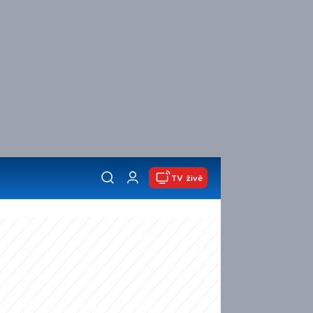
TV živě