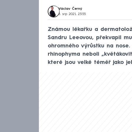
Václav Černý
8. srp 2021, 23:55
Známou lékařku a dermatolož
Sandru Leeovou, překvapil mu
ohromného výrůstku na nose.
rhinophyma neboli „květákovi
které jsou velké téměř jako 