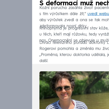
S deformací muž necht
Kožní porucha zasáhla život pacienta
s tím výrůstkem dále žít,“
uvedl webu
aby výrůstek zvedl a ona se tak moh
zdeformovala nosní dírky.
Rhinophyma je progresivní stav kůže,
u těch, kteří mají růžovku, tedy vyrá
nos. Onemocnění se objevuje u mužů i
Diváci televizního pořadu doktorky Lee
Rogerovi pomohla a změnila mu život,
„Proměna, kterou doktorka udělala, 
další.