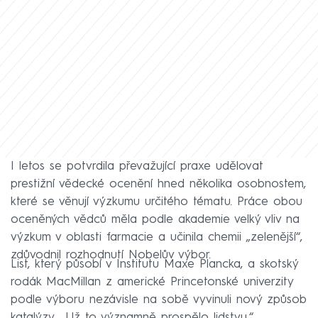
I letos se potvrdila převažující praxe udělovat
prestižní vědecké ocenění hned několika osobnostem,
které se věnují výzkumu určitého tématu. Práce obou
oceněných vědců měla podle akademie velký vliv na
výzkum v oblasti farmacie a učinila chemii „zelenější“,
zdůvodnil rozhodnutí Nobelův výbor.
List, který působí v Institutu Maxe Plancka, a skotský
rodák MacMillan z americké Princetonské univerzity
podle výboru nezávisle na sobě vyvinuli nový způsob
katalýzy. „Už to významně prospělo lidstvu,“