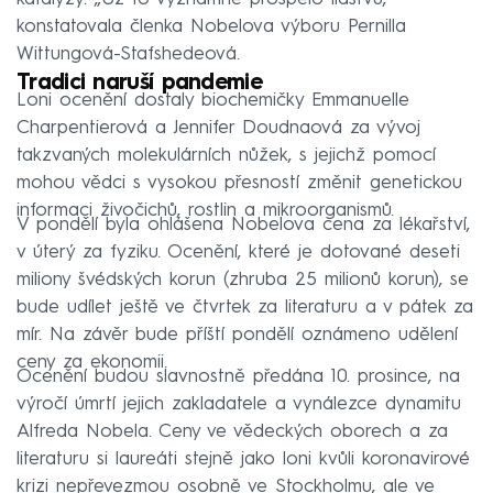
konstatovala členka Nobelova výboru Pernilla
Wittungová-Stafshedeová.
Tradici naruší pandemie
Loni ocenění dostaly biochemičky Emmanuelle
Charpentierová a Jennifer Doudnaová za vývoj
takzvaných molekulárních nůžek, s jejichž pomocí
mohou vědci s vysokou přesností změnit genetickou
informaci živočichů, rostlin a mikroorganismů.
V pondělí byla ohlášena Nobelova cena za lékařství,
v úterý za fyziku. Ocenění, které je dotované deseti
miliony švédských korun (zhruba 25 milionů korun), se
bude udílet ještě ve čtvrtek za literaturu a v pátek za
mír. Na závěr bude příští pondělí oznámeno udělení
ceny za ekonomii.
Ocenění budou slavnostně předána 10. prosince, na
výročí úmrtí jejich zakladatele a vynálezce dynamitu
Alfreda Nobela. Ceny ve vědeckých oborech a za
literaturu si laureáti stejně jako loni kvůli koronavirové
krizi nepřevezmou osobně ve Stockholmu, ale ve