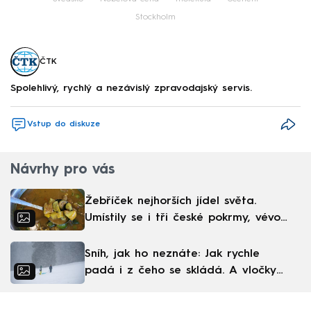
Stockholm
ČTK
Spolehlivý, rychlý a nezávislý zpravodajský servis.
Vstup do diskuze
Návrhy pro vás
Žebříček nejhorších jídel světa.
Umístily se i tři české pokrmy, vévodí
skandinávská kuchyně
Sníh, jak ho neznáte: Jak rychle
padá i z čeho se skládá. A vločky
nejsou bílé