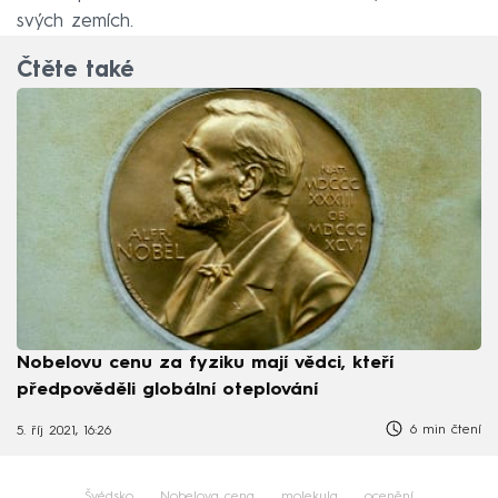
svých zemích.
Čtěte také
Nobelovu cenu za fyziku mají vědci, kteří
předpověděli globální oteplování
6 min čtení
5. říj 2021, 16:26
Švédsko
Nobelova cena
molekula
ocenění