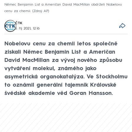
Němec Benjamin List a Američan David MacMillan obdrželi Nobelovu
cenu za chemii.
Zdroj: AP
ČTK
6. říj 2021, 12:16
Nobelovu cenu za chemii letos společně
získali Němec Benjamin List a Američan
David MacMillan za vývoj nového způsobu
vytváření molekul, známého jako
asymetrická organokatalýza. Ve Stockholmu
to oznámil generální tajemník Královské
švédské akademie věd Goran Hansson.