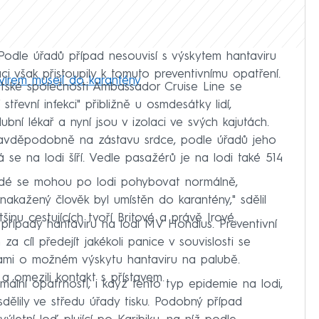
Podle úřadů případ nesouvisí s výskytem hantaviru
aci však přistoupily k tomuto preventivnímu opatření.
avirem musejí do karantény
itské společnosti Ambassador Cruise Line se
 střevní infekci" přibližně u osmdesátky lidí,
lubní lékař a nyní jsou v izolaci ve svých kajutách.
pravděpodobně na zástavu srdce, podle úřadů jeho
erá se na lodi šíří. Vedle pasažérů je na lodi také 514
 Lidé se mohou po lodi pohybovat normálně,
nakažený člověk byl umístěn do karantény," sdělil
inu cestujících tvoří Britové a právě Irové.
s případy hantaviru na lodi MV Hondius. Preventivní
a cíl předejít jakékoli panice v souvislosti se
mami o možném výskytu hantaviru na palubě.
 a omezili kontakt s přístavem.
mální opatrnosti, i když tento typ epidemie na lodi,
dělily ve středu úřady tisku. Podobný případ