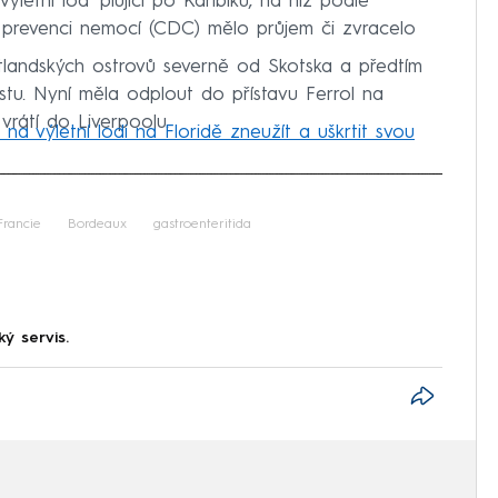
letní loď plující po Karibiku, na níž podle
 prevenci nemocí (CDC) mělo průjem či zvracelo
etlandských ostrovů severně od Skotska a předtím
estu. Nyní měla odplout do přístavu Ferrol na
vrátí do Liverpoolu.
na výletní lodi na Floridě zneužít a uškrtit svou
iled to fetch
Francie
Bordeaux
gastroenteritida
ký servis.