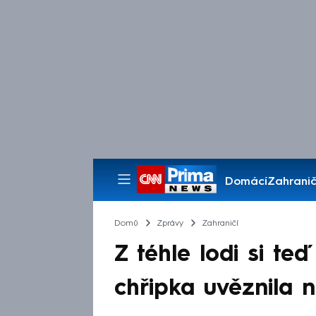
Domácí
Zahranič
Pořady
Domů
Zprávy
Zahraničí
Z téhle lodi si te
chřipka uvěznila n