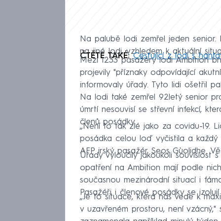
Na palubě lodi zemřel jeden senior. 
na jiné lodi, vzhledem k aktuální situ
ČTĚTE TAKÉ:
Cestující z lodi s hant
Mezi 1233 pasažéry lodi Ambition br
projevily "příznaky odpovídající akutní
informovaly úřady. Tyto lidi ošetřil pa
Na lodi také zemřel 92letý senior 
úmrtí nesouvisí se střevní infekcí, kt
členů posádky.
„Není to tak zlé jako za covidu-19.
posádka celou loď vyčistila a každý 
AFP irský pasažér Seos Gùolidhe. Větš
Úřady vyloučily jakoukoli souvislost 
opatření na Ambition mají podle nich z
současnou mezinárodní situací i fá
Pasažéři i členové posádky se izolují
„Je to situace, která nás vede k maxi
v uzavřeném prostoru, není vzácný," s