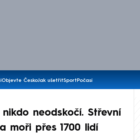
í
Objevte Česko
Jak ušetřit
Sport
Počasí
ď nikdo neodskočí. Střevní
a moři přes 1700 lidí