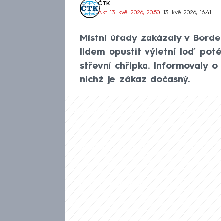
ČTK
Akt. 13. kvě 2026, 20:50
• 13. kvě 2026, 16:41
Místní úřady zakázaly v Borde
lidem opustit výletní loď poté
střevní chřipka. Informovaly 
nichž je zákaz dočasný.