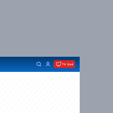
TV živě