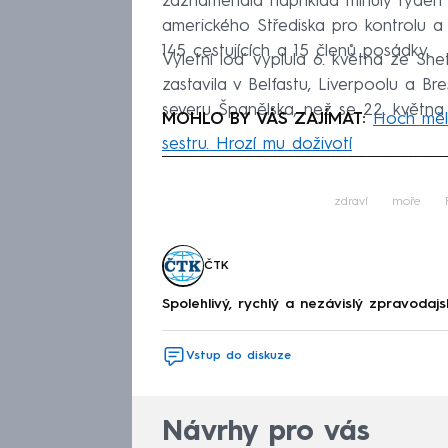
zaznamenala například minulý týden vý
amerického Střediska pro kontrolu a
145 cestujících a 15 členů posádky.
Výletní loď vyplula 6. května ze Sh
zastavila v Belfastu, Liverpoolu a Br
severu Španělska, než se 22. května 
MOHLO BY VÁS ZAJÍMAT:
Hoch měl 
sestru. Hrozí mu doživotí
Fa
zdraví
moře
ČTK
Spolehlivý, rychlý a nezávislý zpravodajs
Vstup do diskuze
Návrhy pro vás