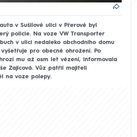
ta v Sušilově ulici v Přerově byl
erý policie. Na voze VW Transporter
ýbuch v ulici nedaleko obchodního domu
d vyšetřuje pro obecné ohrožení. Po
, hrozí mu až osm let vězení, informovala
še Zajícová. Vůz patřil majiteli
l na voze polepy.