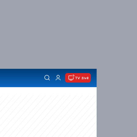
TV živě