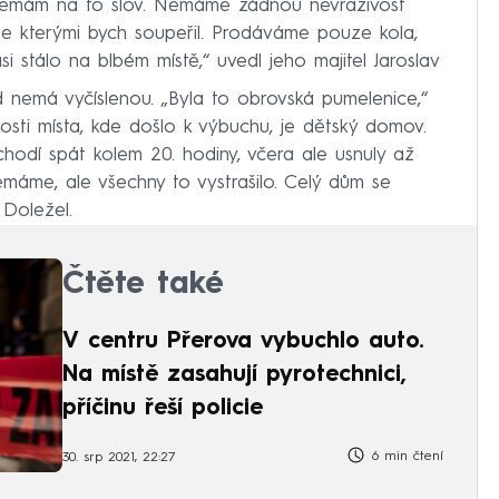
 „Nemám na to slov. Nemáme žádnou nevraživost
e kterými bych soupeřil. Prodáváme pouze kola,
si stálo na blbém místě,“ uvedl jeho majitel Jaroslav
 nemá vyčíslenou. „Byla to obrovská pumelenice,“
zkosti místa, kde došlo k výbuchu, je dětský domov.
chodí spát kolem 20. hodiny, včera ale usnuly až
emáme, ale všechny to vystrašilo. Celý dům se
 Doležel.
Čtěte také
V centru Přerova vybuchlo auto.
Na místě zasahují pyrotechnici,
příčinu řeší policie
6 min čtení
30. srp 2021, 22:27