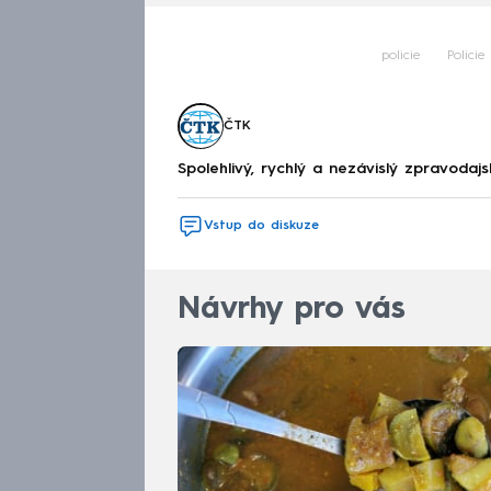
policie
Policie
ČTK
Spolehlivý, rychlý a nezávislý zpravodajs
Vstup do diskuze
Návrhy pro vás