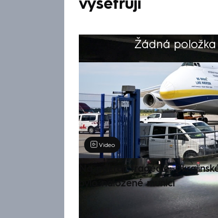
vyšetřují
Žádná položka z
Výběr redakce
Video
Na pokraji tragédie: Ukrajinsk
bylo naložené municí