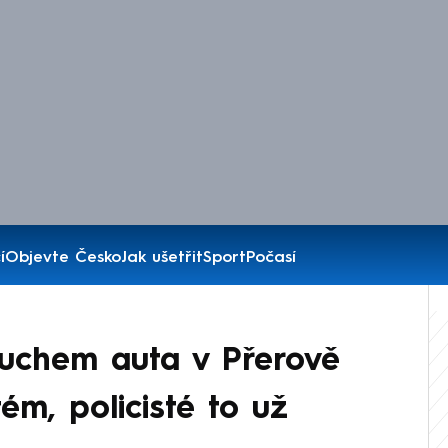
í
Objevte Česko
Jak ušetřit
Sport
Počasí
uchem auta v Přerově
ém, policisté to už