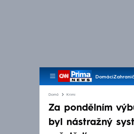
Domácí
Zahranič
Pořady
Domů
Krimi
Za pondělním výb
byl nástražný syst