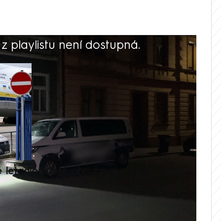
 playlistu není dostupná.
V
é letadlo, které ohrožoval v Lipsku dron,
Přilá
polit