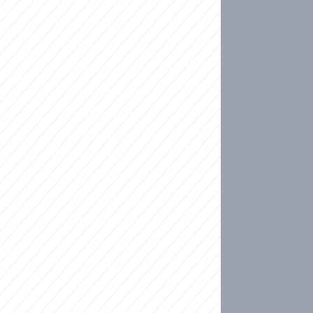
ideo
kat migranty do Česka? Sami by odešli, tvrdí exp
ické sebevraždě