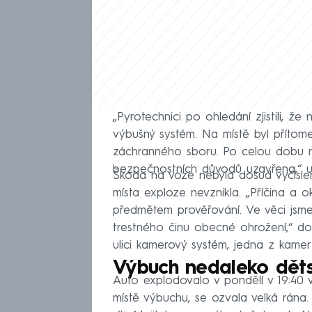
„Pyrotechnici po ohledání zjistili, ž
výbušný systém. Na místě byl přítom
záchranného sboru. Po celou dobu na
bezpečnostních důvodů uzavřena,“ uve
Škoda na voze nebyla dosud vyčíslen
místa exploze nevznikla. „Příčina a o
předmětem prověřování. Ve věci jsme 
trestného činu obecné ohrožení,“ dod
ulici kamerový systém, jedna z kamer 
Výbuch nedaleko dě
Auto explodovalo v pondělí v 19:40 v 
místě výbuchu, se ozvala velká rána.