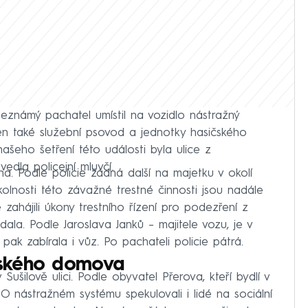
e neznámý pachatel umístil na vozidlo nástražný
en také služební psovod a jednotky hasičského
šeho šetření této události byla ulice z
dla policejní mluvčí.
a. Podle policie žádná další na majetku v okolí
kolnosti této závažné trestné činnosti jsou nadále
zahájili úkony trestního řízení pro podezření z
ala. Podle Jaroslava Janků – majitele vozu, je v
pak zabírala i vůz. Po pachateli policie pátrá.
tského domova
Sušilově ulici. Podle obyvatel Přerova, kteří bydlí v
 O nástražném systému spekulovali i lidé na sociální