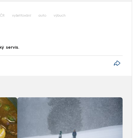
 ČR
vyšetřování
auto
výbuch
ký servis.