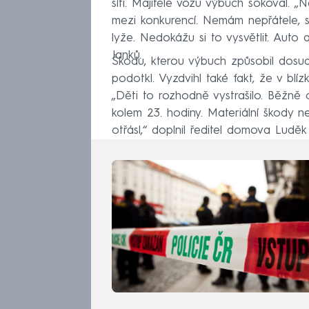
síti. Majitele vozu výbuch šokoval.
mezi konkurencí. Nemám nepřátele, s
lyže. Nedokážu si to vysvětlit. Auto a
Janků.
Škodu, kterou výbuch způsobil dosud
podotkl. Vyzdvihl také fakt, že v blí
„Děti to rozhodně vystrašilo. Běžně 
kolem 23. hodiny. Materiální škody n
otřásl,“ doplnil ředitel domova Luděk