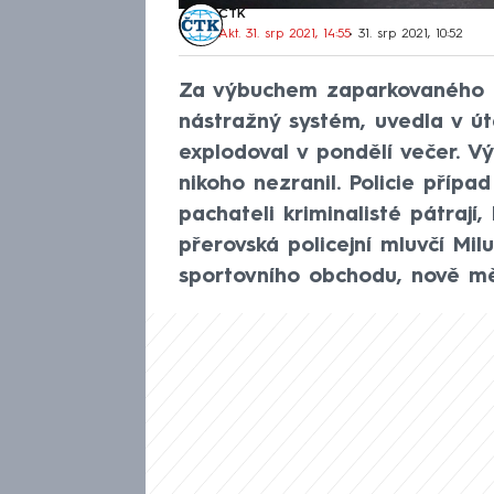
ČTK
Akt. 31. srp 2021, 14:55
• 31. srp 2021, 10:52
Za výbuchem zaparkovaného au
nástražný systém, uvedla v út
explodoval v pondělí večer. V
nikoho nezranil. Policie přípa
pachateli kriminalisté pátrají
přerovská policejní mluvčí Milu
sportovního obchodu, nově mě