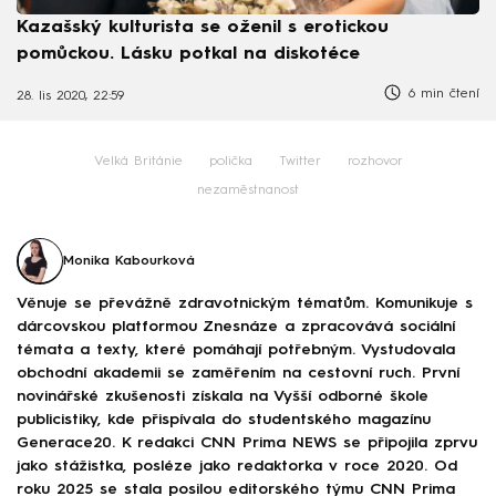
Kazašský kulturista se oženil s erotickou
pomůckou. Lásku potkal na diskotéce
6 min čtení
28. lis 2020, 22:59
Velká Británie
polička
Twitter
rozhovor
nezaměstnanost
Monika Kabourková
Věnuje se převážně zdravotnickým tématům. Komunikuje s
dárcovskou platformou Znesnáze a zpracovává sociální
témata a texty, které pomáhají potřebným. Vystudovala
obchodní akademii se zaměřením na cestovní ruch. První
novinářské zkušenosti získala na Vyšší odborné škole
publicistiky, kde přispívala do studentského magazínu
Generace20. K redakci CNN Prima NEWS se připojila zprvu
jako stážistka, posléze jako redaktorka v roce 2020. Od
roku 2025 se stala posilou editorského týmu CNN Prima