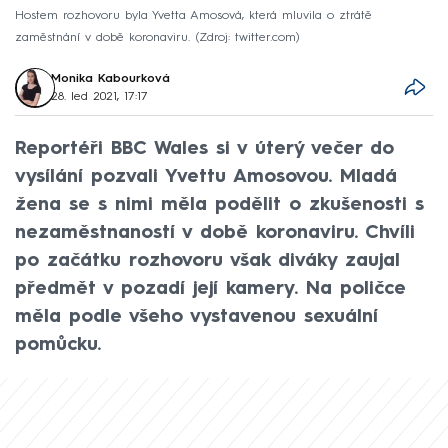
Hostem rozhovoru byla Yvetta Amosová, která mluvila o ztrátě
zaměstnání v době koronaviru.
Zdroj: twitter.com
Monika Kabourková
28. led 2021, 17:17
Reportéři BBC Wales si v úterý večer do
vysílání pozvali Yvettu Amosovou. Mladá
žena se s nimi měla podělit o zkušenosti s
nezaměstnaností v době koronaviru. Chvíli
po začátku rozhovoru však diváky zaujal
předmět v pozadí její kamery. Na poličce
měla podle všeho vystavenou sexuální
pomůcku.