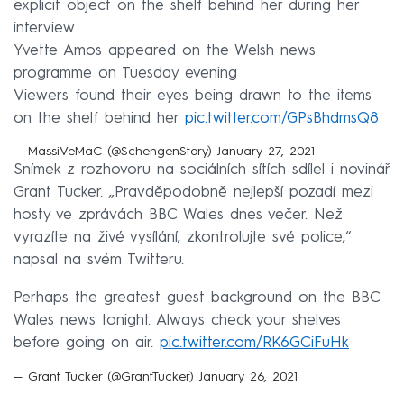
explicit object on the shelf behind her during her
interview
Yvette Amos appeared on the Welsh news
programme on Tuesday evening
Viewers found their eyes being drawn to the items
on the shelf behind her
pic.twitter.com/GPsBhdmsQ8
— MassiVeMaC (@SchengenStory)
January 27, 2021
Snímek z rozhovoru na sociálních sítích sdílel i novinář
Grant Tucker. „Pravděpodobně nejlepší pozadí mezi
hosty ve zprávách BBC Wales dnes večer. Než
vyrazíte na živé vysílání, zkontrolujte své police,“
napsal na svém Twitteru.
Perhaps the greatest guest background on the BBC
Wales news tonight. Always check your shelves
before going on air.
pic.twitter.com/RK6GCiFuHk
— Grant Tucker (@GrantTucker)
January 26, 2021