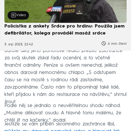
Video
Policistka z ankety Srdce pro hrdinu: Použila jsem
defibrilátor, kolega prováděl masáž srdce
6 min čtení
3. srp 2023, 22:42
Batole díky jeho pohotové reakci přežilo. Zachránce
za svůj skutek získal řadu ocenění, a to včetně
finanční odměny. Peníze si ovšem nenechal, jelikož
obnos daroval nemocnému chlapci. „S odstupem
času se na mostě s rodinou rádi zastavíme,
zavzpomínáme. Často nám to připomínají také lidé,
kteří přijdou k nám do restaurace na návštěvu,“ shrnul
Jirout.
Podle něj se jednalo o neuvěřitelnou shodu náhod.
„Musíme děkovat osudu. A hlavně tomu malému, že
chtěl jít na kačenky,“ dodal.
Jestliže se vám příběh skromného zachránce líbil,