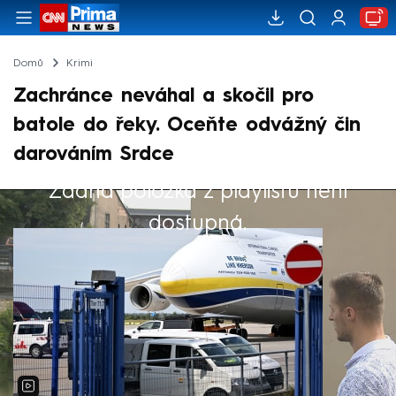
Domů
Krimi
Zachránce neváhal a skočil pro
batole do řeky. Oceňte odvážný čin
darováním Srdce
Žádná položka z playlistu není
Výběr redakce
dostupná.