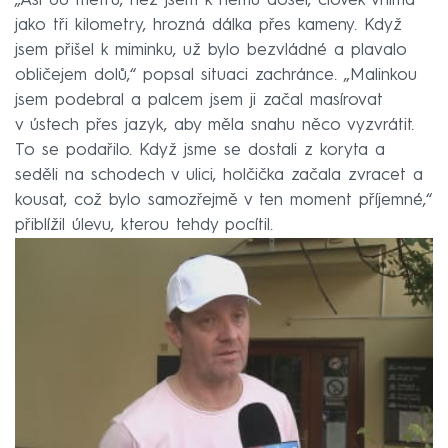
„Asi 80 metrů, než jsem k němu došel, člověk vnímá
jako tři kilometry, hrozná dálka přes kameny. Když
jsem přišel k miminku, už bylo bezvládné a plavalo
obličejem dolů,“ popsal situaci zachránce. „Malinkou
jsem podebral a palcem jsem ji začal masírovat
v ústech přes jazyk, aby měla snahu něco vyzvrátit.
To se podařilo. Když jsme se dostali z koryta a
seděli na schodech v ulici, holčička začala zvracet a
kousat, což bylo samozřejmě v ten moment příjemné,“
přiblížil úlevu, kterou tehdy pocítil.