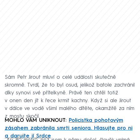
Sám Petr Jirout mluví o celé události skutečně
skromně. Tvrdí, že to byl osud, jelikož batole zachránil
díky synovi své přítelkyně. Právě ten chtěl totiž
v onen den jít k řece krmit kachny. Když si ale Jirout
v dálce ve vodě všiml malého dítěte, okamžitě za ním
z mostu skočil.
MOHLO VÁM UNIKNOUT:
Policistka pohotovým
zásahem zabránila smrti seniora. Hlasujte pro ni
a darujte jí Srdce