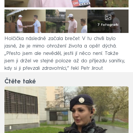
7 fotografií
Holčička následně začala brečet. V tu chvíli bylo
jasné, že je mimo ohrožení života a opět dýchá.
„Přesto jsem ale nevěděl, jestli jí něco není. Takže
jsem ji držel ve stejné poloze až do příjezdu sanitky,
kdy si ji převzali zdravotníci,“ řekl Petr Jirout.
Čtěte také