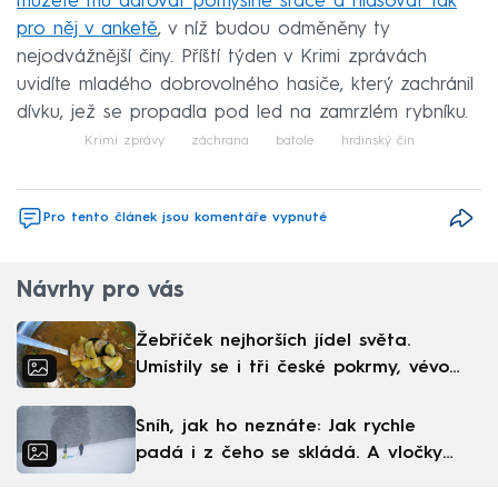
můžete mu darovat pomyslné srdce a hlasovat tak
pro něj v anketě
, v níž budou odměněny ty
nejodvážnější činy. Příští týden v Krimi zprávách
uvidíte mladého dobrovolného hasiče, který zachránil
dívku, jež se propadla pod led na zamrzlém rybníku.
Krimi zprávy
záchrana
batole
hrdinský čin
Pro tento článek jsou komentáře vypnuté
Návrhy pro vás
Žebříček nejhorších jídel světa.
Umístily se i tři české pokrmy, vévodí
skandinávská kuchyně
Sníh, jak ho neznáte: Jak rychle
padá i z čeho se skládá. A vločky
nejsou bílé