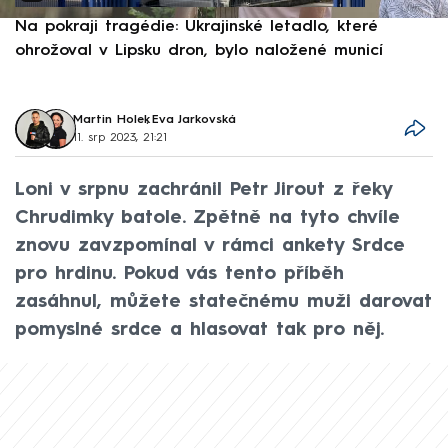
Na pokraji tragédie: Ukrajinské letadlo, které
P
ohrožoval v Lipsku dron, bylo naložené municí
e
Martin Holek
,
Eva Jarkovská
11. srp 2023, 21:21
Loni v srpnu zachránil Petr Jirout z řeky
Chrudimky batole. Zpětně na tyto chvíle
znovu zavzpomínal v rámci ankety Srdce
pro hrdinu. Pokud vás tento příběh
zasáhnul, můžete statečnému muži darovat
pomyslné srdce a hlasovat tak pro něj.