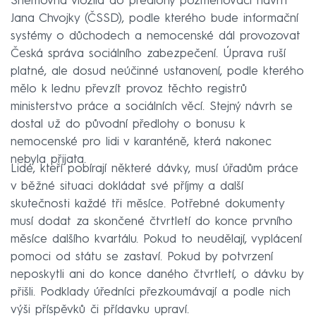
Sněmovna vložila do předlohy pozměňovací návrh
Jana Chvojky (ČSSD), podle kterého bude informační
systémy o důchodech a nemocenské dál provozovat
Česká správa sociálního zabezpečení. Úprava ruší
platné, ale dosud neúčinné ustanovení, podle kterého
mělo k lednu převzít provoz těchto registrů
ministerstvo práce a sociálních věcí. Stejný návrh se
dostal už do původní předlohy o bonusu k
nemocenské pro lidi v karanténě, která nakonec
nebyla přijata.
Lidé, kteří pobírají některé dávky, musí úřadům práce
v běžné situaci dokládat své příjmy a další
skutečnosti každé tři měsíce. Potřebné dokumenty
musí dodat za skončené čtvrtletí do konce prvního
měsíce dalšího kvartálu. Pokud to neudělají, vyplácení
pomoci od státu se zastaví. Pokud by potvrzení
neposkytli ani do konce daného čtvrtletí, o dávku by
přišli. Podklady úředníci přezkoumávají a podle nich
výši příspěvků či přídavku upraví.