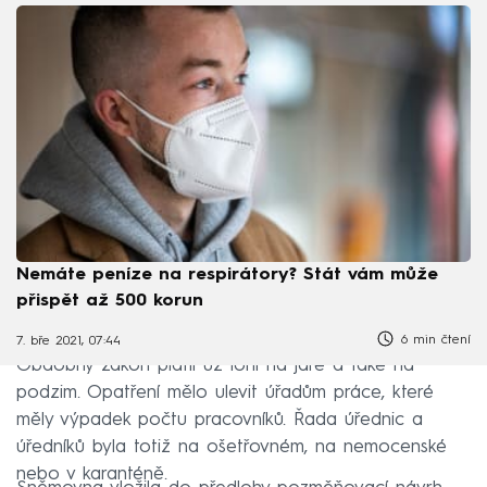
Nemáte peníze na respirátory? Stát vám může
přispět až 500 korun
6 min čtení
7. bře 2021, 07:44
Obdobný zákon platil už loni na jaře a také na
podzim. Opatření mělo ulevit úřadům práce, které
měly výpadek počtu pracovníků. Řada úřednic a
úředníků byla totiž na ošetřovném, na nemocenské
nebo v karanténě.