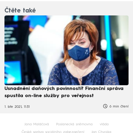
Čtěte také
Usnadnění daňových povinností? Finanční správa
spustila on-line služby pro veřejnost
6 min čtení
1. bře 2021, 11:31
Jana Maláčová
Poslanecká sněmovna
vláda
Česká správa sociálního zabezpečení
Jan Chvojka