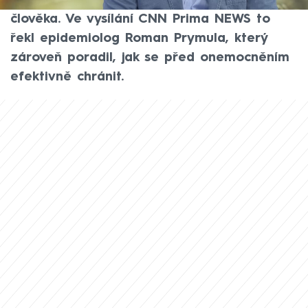
být smrtelně nebezpečná i pro zdravého
člověka. Ve vysílání CNN Prima NEWS to
řekl epidemiolog Roman Prymula, který
zároveň poradil, jak se před onemocněním
efektivně chránit.