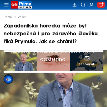
Domů
Zdraví
Západonilská horečka může být
nebezpečná i pro zdravého člověka,
říká Prymula. Jak se chránit?
Žádná položka z playlistu není
dostupná.
7 fotografií
Michael Cardal
31. čvc 2025, 10:49
Západonilská horečka, která se v
posledních dnech šíří zejména v Itálii, může