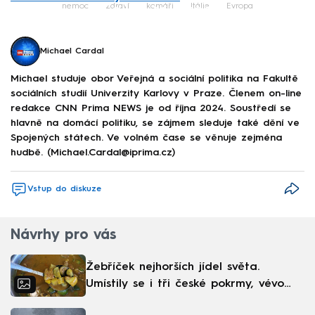
Failed to fetch
nemoc
zdraví
komáři
Itálie
Evropa
Michael Cardal
Michael studuje obor Veřejná a sociální politika na Fakultě
sociálních studií Univerzity Karlovy v Praze. Členem on-line
redakce CNN Prima NEWS je od října 2024. Soustředí se
hlavně na domácí politiku, se zájmem sleduje také dění ve
Spojených státech. Ve volném čase se věnuje zejména
hudbě. (Michael.Cardal@iprima.cz)
Vstup do diskuze
Návrhy pro vás
Žebříček nejhorších jídel světa.
Umístily se i tři české pokrmy, vévodí
skandinávská kuchyně