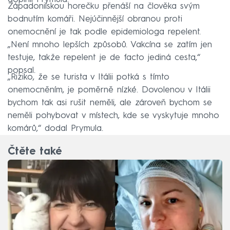
Západonilskou horečku přenáší na člověka svým
bodnutím komáři. Nejúčinnější obranou proti
onemocnění je tak podle epidemiologa repelent.
„Není mnoho lepších způsobů. Vakcína se zatím jen
testuje, takže repelent je de facto jediná cesta,“
popsal.
„Riziko, že se turista v Itálii potká s tímto
onemocněním, je poměrně nízké. Dovolenou v Itálii
bychom tak asi rušit neměli, ale zároveň bychom se
neměli pohybovat v místech, kde se vyskytuje mnoho
komárů,“ dodal Prymula.
Čtěte také