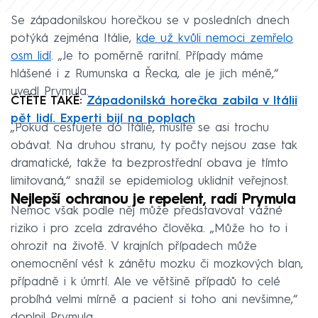
Se západonilskou horečkou se v posledních dnech
potýká zejména Itálie,
kde už kvůli nemoci zemřelo
osm lidí
. „Je to poměrně raritní. Případy máme
hlášené i z Rumunska a Řecka, ale je jich méně,“
uvedl Prymula.
ČTĚTE TAKÉ:
Západonilská horečka zabila v Itálii
pět lidí. Experti bijí na poplach
„Pokud cestujete do Itálie, musíte se asi trochu
obávat. Na druhou stranu, ty počty nejsou zase tak
dramatické, takže ta bezprostřední obava je tímto
limitovaná,“ snažil se epidemiolog uklidnit veřejnost.
Nejlepší ochranou je repelent, radí Prymula
Nemoc však podle něj může představovat vážné
riziko i pro zcela zdravého člověka. „Může ho to i
ohrozit na životě. V krajních případech může
onemocnění vést k zánětu mozku či mozkových blan,
případně i k úmrtí. Ale ve většině případů to celé
probíhá velmi mírně a pacient si toho ani nevšimne,“
doplnil Prymula.