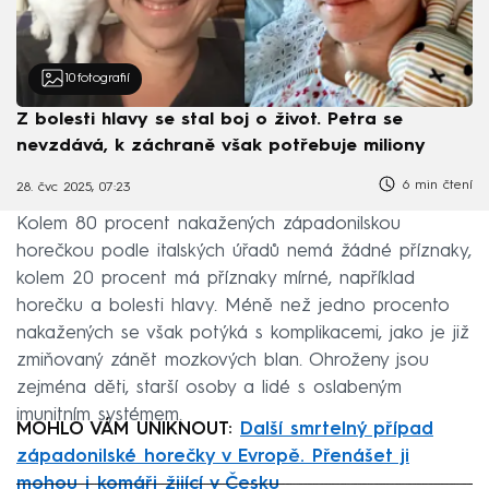
10
fotografií
Z bolesti hlavy se stal boj o život. Petra se
nevzdává, k záchraně však potřebuje miliony
6 min čtení
28. čvc 2025, 07:23
Kolem 80 procent nakažených západonilskou
horečkou podle italských úřadů nemá žádné příznaky,
kolem 20 procent má příznaky mírné, například
horečku a bolesti hlavy. Méně než jedno procento
nakažených se však potýká s komplikacemi, jako je již
zmiňovaný zánět mozkových blan. Ohroženy jsou
zejména děti, starší osoby a lidé s oslabeným
imunitním systémem.
MOHLO VÁM UNIKNOUT:
Další smrtelný případ
západonilské horečky v Evropě. Přenášet ji
mohou i komáři žijící v Česku