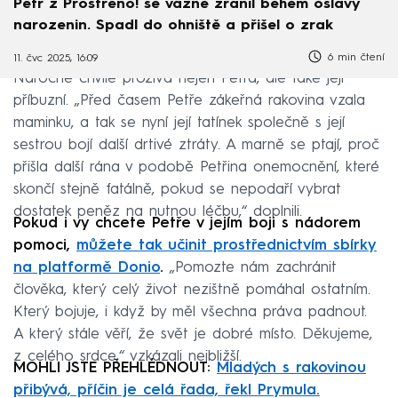
Petr z Prostřeno! se vážně zranil během oslavy
narozenin. Spadl do ohniště a přišel o zrak
6 min čtení
11. čvc 2025, 16:09
Náročné chvíle prožívá nejen Petra, ale také její
příbuzní. „Před časem Petře zákeřná rakovina vzala
maminku, a tak se nyní její tatínek společně s její
sestrou bojí další drtivé ztráty. A marně se ptají, proč
přišla další rána v podobě Petřina onemocnění, které
skončí stejně fatálně, pokud se nepodaří vybrat
dostatek peněz na nutnou léčbu,“ doplnili.
Pokud i vy chcete Petře v jejím boji s nádorem
pomoci,
můžete tak učinit prostřednictvím sbírky
na platformě Donio
.
„Pomozte nám zachránit
člověka, který celý život nezištně pomáhal ostatním.
Který bojuje, i když by měl všechna práva padnout.
A který stále věří, že svět je dobré místo. Děkujeme,
z celého srdce,“ vzkázali nejbližší.
MOHLI JSTE PŘEHLÉDNOUT:
Mladých s rakovinou
přibývá, příčin je celá řada, řekl Prymula.