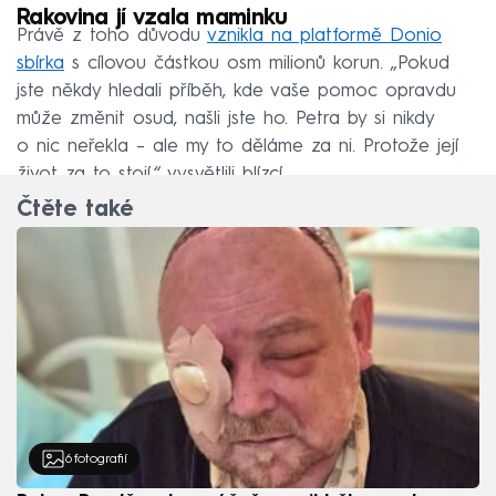
Rakovina jí vzala maminku
Právě z toho důvodu
vznikla na platformě Donio
sbírka
s cílovou částkou osm milionů korun. „Pokud
jste někdy hledali příběh, kde vaše pomoc opravdu
může změnit osud, našli jste ho. Petra by si nikdy
o nic neřekla – ale my to děláme za ni. Protože její
život za to stojí,“ vysvětlili blízcí.
Čtěte také
6
fotografií