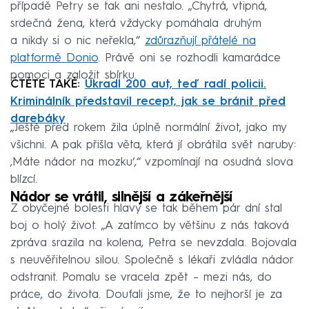
případě Petry se tak ani nestalo. „Chytrá, vtipná,
srdečná žena, která vždycky pomáhala druhým
a nikdy si o nic neřekla,“
zdůrazňují přátelé na
platformě Donio
. Právě oni se rozhodli kamarádce
pomoci a založit sbírku.
ČTĚTE TAKÉ:
Ukradl 200 aut, teď radí policii.
Kriminálník představil recept, jak se bránit před
darebáky
„Ještě před rokem žila úplně normální život, jako my
všichni. A pak přišla věta, která jí obrátila svět naruby:
‚Máte nádor na mozku‘,“ vzpomínají na osudná slova
blízcí.
Nádor se vrátil, silnější a zákeřnější
Z obyčejné bolesti hlavy se tak během pár dní stal
boj o holý život. „A zatímco by většinu z nás taková
zpráva srazila na kolena, Petra se nevzdala. Bojovala
s neuvěřitelnou silou. Společně s lékaři zvládla nádor
odstranit. Pomalu se vracela zpět – mezi nás, do
práce, do života. Doufali jsme, že to nejhorší je za