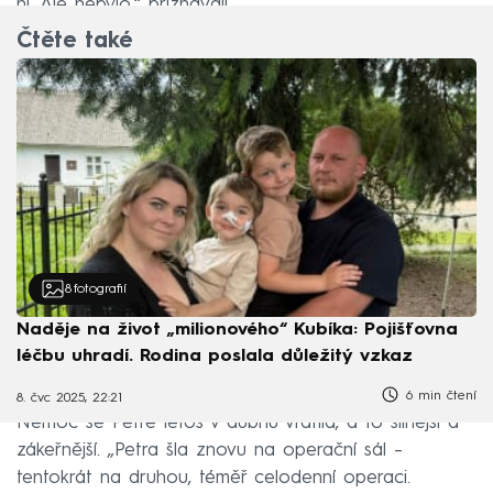
ní. Ale nebylo,“ přiznávají.
Čtěte také
8
fotografií
Naděje na život „milionového“ Kubíka: Pojišťovna
léčbu uhradí. Rodina poslala důležitý vzkaz
6 min čtení
8. čvc 2025, 22:21
Nemoc se Petře letos v dubnu vrátila, a to silnější a
zákeřnější. „Petra šla znovu na operační sál –
tentokrát na druhou, téměř celodenní operaci.