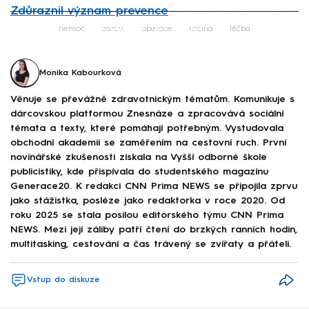
Zdůraznil význam prevence
Failed to fetch
nemoc
zdraví
operace
rodina
léčba
Monika Kabourková
Věnuje se převážně zdravotnickým tématům. Komunikuje s
dárcovskou platformou Znesnáze a zpracovává sociální
témata a texty, které pomáhají potřebným. Vystudovala
obchodní akademii se zaměřením na cestovní ruch. První
novinářské zkušenosti získala na Vyšší odborné škole
publicistiky, kde přispívala do studentského magazínu
Generace20. K redakci CNN Prima NEWS se připojila zprvu
jako stážistka, posléze jako redaktorka v roce 2020. Od
roku 2025 se stala posilou editorského týmu CNN Prima
NEWS. Mezi její záliby patří čtení do brzkých ranních hodin,
multitasking, cestování a čas trávený se zvířaty a přáteli.
Vstup do diskuze