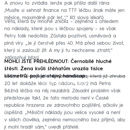
A znovu to zvládla. Jenže pak přišla další rána:
‚Musíte si sehnat finance na TTF léčbu. Jinak máte jen
měsíce, maximálně pár let…‘,“ líčí slova lékařů.
Věta, která by mnohé zničila – zejména s ohledem
na náklady, které jsou s léčbou spojeny – se však
Petry tolik nedotkla. Zůstala pozitivní, usměvavá a
plná víry. „Je jí čerstvě přes 40. Má před sebou život,
který si zaslouží žít. A my ji tu nechceme ztratit,“
zdůrazňují blízcí.
MOHLI JSTE PŘEHLÉDNOUT: Černobílé hluché
štěstí. Žena kvůli štěňatům urazila tisíce
kilometrů, pojí je stejný handicap
Léčba TTF je relativně nová metoda, která již zhruba
Failed to fetch
20 let dokáže léčit typ nádoru, který má Petra.
Běžná léčba na něj nezabírá. Zásadní problém však
představuje fakt, že tato metoda není v České
republice hrazena ze zdravotního pojištění, ačkoliv je
úspěšná. „Měsíční náklady jsou velice vysoké a není
v silách člověka, zejména nemocného bez příjmů, aby
ji mohl hradit sám,“ uvedli přátelé.