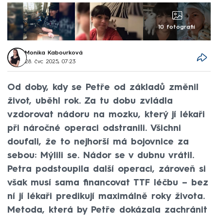
10 fotografií
Monika Kabourková
28. čvc 2025, 07:23
Od doby, kdy se Petře od základů změnil
život, uběhl rok. Za tu dobu zvládla
vzdorovat nádoru na mozku, který jí lékaři
při náročné operaci odstranili. Všichni
doufali, že to nejhorší má bojovnice za
sebou: Mýlili se. Nádor se v dubnu vrátil.
Petra podstoupila další operaci, zároveň si
však musí sama financovat TTF léčbu – bez
ní jí lékaři predikují maximálně roky života.
Metoda, která by Petře dokázala zachránit