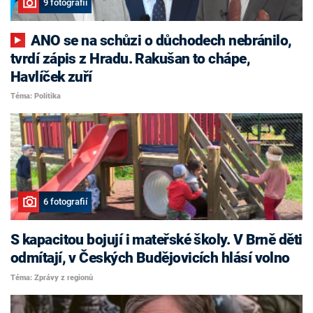
9 fotografií
ANO se na schůzi o důchodech nebránilo,
tvrdí zápis z Hradu. Rakušan to chápe,
Havlíček zuří
Téma: Politika
6 fotografií
S kapacitou bojují i mateřské školy. V Brně děti
odmítají, v Českých Budějovicích hlásí volno
Téma: Zprávy z regionů