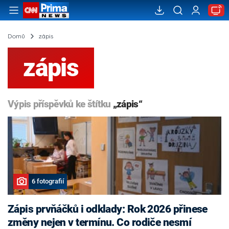
Domů
zápis
zápis
Výpis příspěvků ke štítku
„zápis“
6 fotografií
Zápis prvňáčků i odklady: Rok 2026 přinese
změny nejen v termínu. Co rodiče nesmí