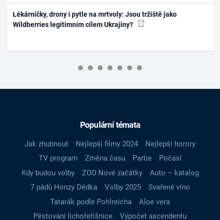
Lékárničky, drony i pytle na mrtvoly: Jsou tržiště jako
Wildberries legitimním cílem Ukrajiny?
Populární témata
Jak zhubnout
Nejlepší filmy 2024
Nejlepší horory
TV program
Změna času
Partie
Počasí
Kdy budou volby
ZOO Nové začátky
Auto – katalog
7 pádů Honzy Dědka
Volby 2025
Svařené víno
Tatarák podle Pohlreicha
Aloe vera
Pěstování lichořeřišnice
Výpočet ascendentu