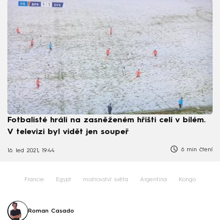
Fotbalisté hráli na zasněženém hřišti celí v bílém.
V televizi byl vidět jen soupeř
6 min čtení
16. led 2021, 19:44
Francie
Egypt
mistrovství světa
Argentina
Kongo
Roman Casado