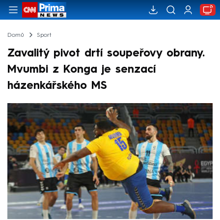
Domů
Sport
Zavalitý pivot drtí soupeřovy obrany.
Mvumbi z Konga je senzací
házenkářského MS