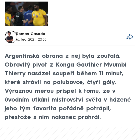
Roman Casado
16. led 2021, 20:55
Argentinská obrana z něj byla zoufalá.
Obrovitý pivot z Konga Gauthier Mvumbi
Thierry nasázel soupeři během 11 minut,
které strávil na palubovce, čtyři góly.
Výraznou měrou přispěl k tomu, že v
úvodním utkání mistrovství světa v házené
jeho tým favorita pořádně potrápil,
přestože s ním nakonec prohrál.