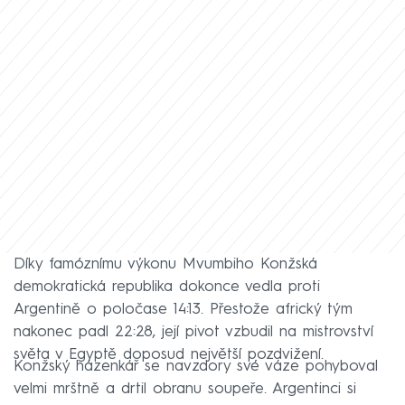
Díky famóznímu výkonu Mvumbiho Konžská
demokratická republika dokonce vedla proti
Argentině o poločase 14:13. Přestože africký tým
nakonec padl 22:28, její pivot vzbudil na mistrovství
světa v Egyptě doposud největší pozdvižení.
Konžský házenkář se navzdory své váze pohyboval
velmi mrštně a drtil obranu soupeře. Argentinci si