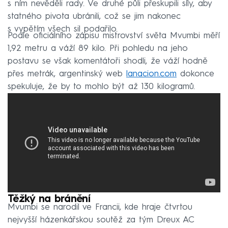
s ním nevěděli rady. Ve druhé půli přeskupili síly, aby
statného pivota ubránili, což se jim nakonec
s vypětím všech sil podařilo.
Podle oficiálního zápisu mistrovství světa Mvumbi měří
1,92 metru a váží 89 kilo. Při pohledu na jeho
postavu se však komentátoři shodli, že váží hodně
přes metrák, argentinský web
lanacion.com
dokonce
spekuluje, že by to mohlo být až 130 kilogramů.
Těžký na bránění
Mvumbi se narodil ve Francii, kde hraje čtvrtou
nejvyšší házenkářskou soutěž za tým Dreux AC