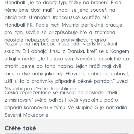
Handball. „Je to dobrý typ, těžký na bránění. Proti
němu jsme dost malí,“ shodli se jeho soupeři na
oficiálních stránkách francouzské soutěže N2
Handball FR. Podle nich Mvumbi perfektně pracuje
pro tým, skvěle se přizpůsobuje hře a znamená
neustálé nebezpečí pro protivníkovu branku.
Pozor si na něj budou muset dát v příštím utkání
skupiny D i obhájci titulu z Dánska, kteří se s Kongem
utkají v neděli. „Je to jako sen. Nemáme absolutně co
ztratit. Jdeme do toho naplno. Jejich hráči mají dvě
ruce a dvě nohy jako my. Hlavní je dobře se pobavit,
užít si to a protivníky případně pěkně potrápit,“ uvedl
Mvumbi pro L'Echo Républicain.
Česká reprezentace se musela na poslední chvíli
z mistrovství světa odhlásit kvůli vysokému počtu
případů koronaviru v týmu. Ve skupině G je nahradila
Severní Makedonie.
Čtěte také