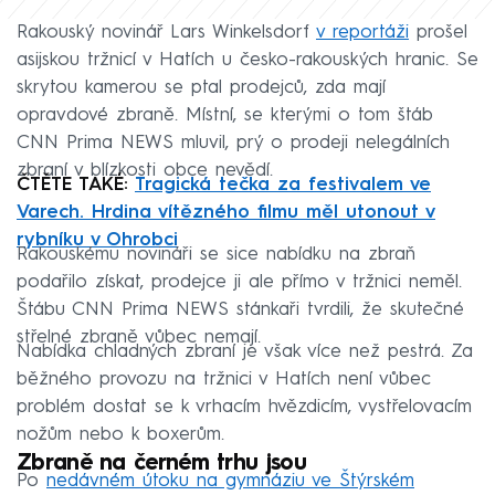
Rakouský novinář Lars Winkelsdorf
v reportáži
prošel
asijskou tržnicí v Hatích u česko-rakouských hranic. Se
skrytou kamerou se ptal prodejců, zda mají
opravdové zbraně. Místní, se kterými o tom štáb
CNN Prima NEWS mluvil, prý o prodeji nelegálních
zbraní v blízkosti obce nevědí.
ČTĚTE TAKÉ:
Tragická tečka za festivalem ve
Varech. Hrdina vítězného filmu měl utonout v
rybníku v Ohrobci
Rakouskému novináři se sice nabídku na zbraň
podařilo získat, prodejce ji ale přímo v tržnici neměl.
Štábu CNN Prima NEWS stánkaři tvrdili, že skutečné
střelné zbraně vůbec nemají.
Nabídka chladných zbraní je však více než pestrá. Za
běžného provozu na tržnici v Hatích není vůbec
problém dostat se k vrhacím hvězdicím, vystřelovacím
nožům nebo k boxerům.
Zbraně na černém trhu jsou
Po
nedávném útoku na gymnáziu ve Štýrském