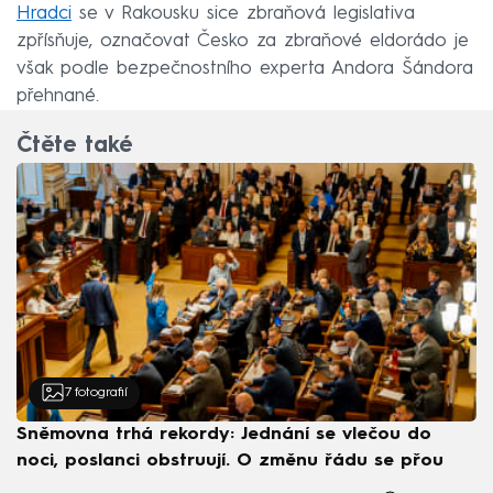
Hradci
se v Rakousku sice zbraňová legislativa
zpřísňuje, označovat Česko za zbraňové eldorádo je
však podle bezpečnostního experta Andora Šándora
přehnané.
Čtěte také
7
fotografií
Sněmovna trhá rekordy: Jednání se vlečou do
noci, poslanci obstruují. O změnu řádu se přou