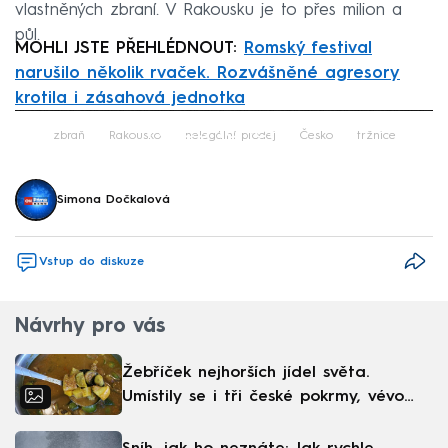
vlastněných zbraní. V Rakousku je to přes milion a
půl.
MOHLI JSTE PŘEHLÉDNOUT:
Romský festival
narušilo několik rvaček. Rozvášněné agresory
krotila i zásahová jednotka
Failed to fetch
zbraň
Rakousko
nelegální prodej
Česko
tržnice
Simona Dočkalová
Vstup do diskuze
Návrhy pro vás
Žebříček nejhorších jídel světa.
Umístily se i tři české pokrmy, vévodí
skandinávská kuchyně