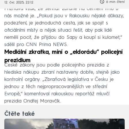
6 min čtení
12. čvc 2025, 22:12
Přiznává však, že sehnat zbraně na černém trhu u
nás možné je. „Pokud jsou v Rakousku nějaké důkazy,
podezření, je jednoduchá cesta, jak se spojit s
oficiálními místy a nějak situaci řešit, aby pak lidé
neměli pocit, že přijdou do Sapy a koupí si kulomet,“
sdělil pro CNN Prima NEWS.
Mediální zkratka, míní o „eldorádu“ policejní
prezidium
České zákony jsou podle policejního prezidia z
hlediska nákupu zbraní nastaveny dobře, stejně jako
kontrolní orgány. „Zbraňová legislativa v Česku je
jednou z těch nejpropracovanějších ve střední
Evropě,“ komentoval rakouskou reportáž mluvčí
prezidia Ondřej Moravčík.
Čtěte také