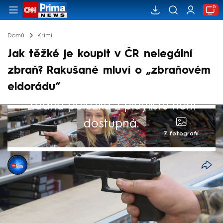
Domů
Krimi
Jak těžké je koupit v ČR nelegální
zbraň? Rakušané mluví o „zbraňovém
eldorádu“
Žádná položka z playlistu není
dostupná.
7 fotografií
Simona Dočkalová
13. čvc 2025, 21:50
Česko je zbraňové eldorádo, říkají
Rakušané. Rakouská stanice Servus TV