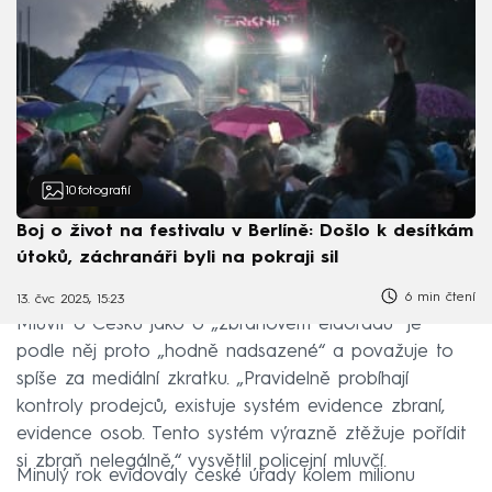
10
fotografií
Boj o život na festivalu v Berlíně: Došlo k desítkám
útoků, záchranáři byli na pokraji sil
6 min čtení
13. čvc 2025, 15:23
Mluvit o Česku jako o „zbraňovém eldorádu“ je
podle něj proto „hodně nadsazené“ a považuje to
spíše za mediální zkratku. „Pravidelně probíhají
kontroly prodejců, existuje systém evidence zbraní,
evidence osob. Tento systém výrazně ztěžuje pořídit
si zbraň nelegálně,“ vysvětlil policejní mluvčí.
Minulý rok evidovaly české úřady kolem milionu