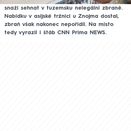
odvysílala reportáž, ve které se reportér
snaží sehnat v tuzemsku nelegální zbraně.
Nabídku v asijské tržnici u Znojma dostal,
zbraň však nakonec nepořídil. Na místo
tedy vyrazil i štáb CNN Prima NEWS.