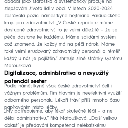
období jako starostka a systematicky pracuje na
zlepšování života lidí v obci. V letech 2020–2024
zastávala pozici náměstkyně hejtmana Pardubického
kraje pro zdravotnictví. „V České republice máme
dostupné zdravotnictví, to je velmi důležité – že se
péče dostane ke každému. Máme solidární systém,
což znamená, že každý má na péči nárok. Máme
také velmi erudovaný zdravotnický personál a téměř
každý u nás je pojištěn,“ shrnuje silné stránky systému
Matoušková.
Digitalizace, administrativa a nevyužitý
potenciál sester
Podle náměstkyně však české zdravotnictví čelí i
vážným problémům. Tím hlavním je neefektivní využití
odborného personálu. Lékaři tráví příliš mnoho času
papírováním místo léčby.
„My potřebujeme, aby lékař skutečně léčil – a ne
dělal administrativu,“ říká Matoušková. „Další velkou
oblastí je předávání kompetencí nelékařskému