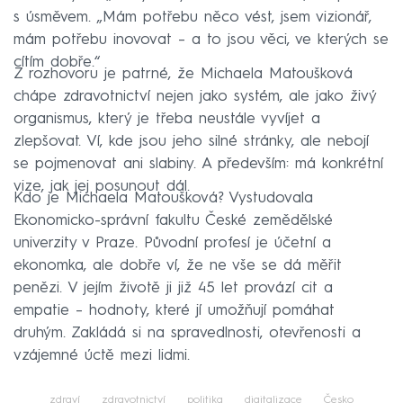
s úsměvem. „Mám potřebu něco vést, jsem vizionář,
mám potřebu inovovat – a to jsou věci, ve kterých se
cítím dobře.“
Z rozhovoru je patrné, že Michaela Matoušková
chápe zdravotnictví nejen jako systém, ale jako živý
organismus, který je třeba neustále vyvíjet a
zlepšovat. Ví, kde jsou jeho silné stránky, ale nebojí
se pojmenovat ani slabiny. A především: má konkrétní
vize, jak jej posunout dál.
Kdo je Michaela Matoušková? Vystudovala
Ekonomicko-správní fakultu České zemědělské
univerzity v Praze. Původní profesí je účetní a
ekonomka, ale dobře ví, že ne vše se dá měřit
penězi. V jejím životě ji již 45 let provází cit a
empatie – hodnoty, které jí umožňují pomáhat
druhým. Zakládá si na spravedlnosti, otevřenosti a
vzájemné úctě mezi lidmi.
zdraví
zdravotnictví
politika
digitalizace
Česko