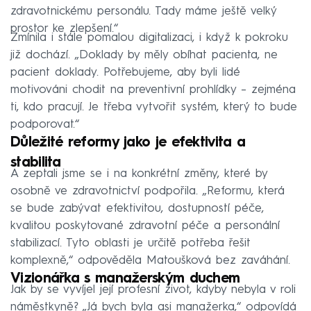
zdravotnickému personálu. Tady máme ještě velký
prostor ke zlepšení.“
Zmínila i stále pomalou digitalizaci, i když k pokroku
již dochází. „Doklady by měly obíhat pacienta, ne
pacient doklady. Potřebujeme, aby byli lidé
motivováni chodit na preventivní prohlídky – zejména
ti, kdo pracují. Je třeba vytvořit systém, který to bude
podporovat.“
Důležité reformy jako je efektivita a
stabilita
A zeptali jsme se i na konkrétní změny, které by
osobně ve zdravotnictví podpořila. „Reformu, která
se bude zabývat efektivitou, dostupností péče,
kvalitou poskytované zdravotní péče a personální
stabilizací. Tyto oblasti je určitě potřeba řešit
komplexně,“ odpověděla Matoušková bez zaváhání.
Vizionářka s manažerským duchem
Jak by se vyvíjel její profesní život, kdyby nebyla v roli
náměstkyně? „Já bych byla asi manažerka,“ odpovídá