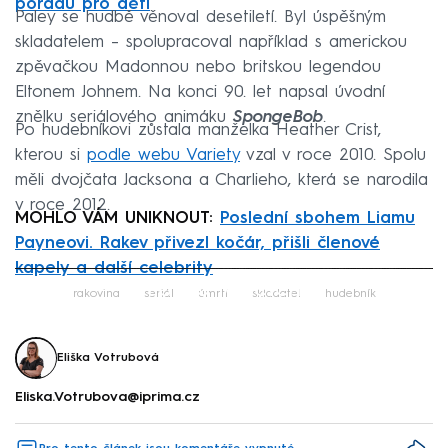
pořadu pro děti
Paley se hudbě věnoval desetiletí. Byl úspěšným
skladatelem – spolupracoval například s americkou
zpěvačkou Madonnou nebo britskou legendou
Eltonem Johnem. Na konci 90. let napsal úvodní
znělku seriálového animáku
SpongeBob
.
Po hudebníkovi zůstala manželka Heather Crist,
kterou si
podle webu Variety
vzal v roce 2010. Spolu
měli dvojčata Jacksona a Charlieho, která se narodila
v roce 2012.
MOHLO VÁM UNIKNOUT:
Poslední sbohem Liamu
Payneovi. Rakev přivezl kočár, přišli členové
kapely a další celebrity
Failed to fetch
rakovina
seriál
úmrtí
skladatel
hudebník
Eliška Votrubová
Eliska.Votrubova@iprima.cz