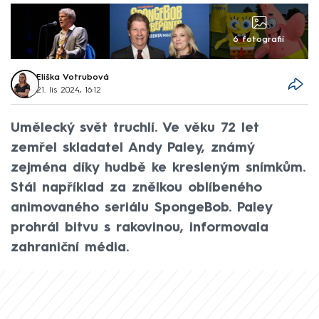
6 fotografií
Eliška Votrubová
21. lis 2024, 16:12
Umělecký svět truchlí. Ve věku 72 let
zemřel skladatel Andy Paley, známý
zejména díky hudbě ke kresleným snímkům.
Stál například za znělkou oblíbeného
animovaného seriálu SpongeBob. Paley
prohrál bitvu s rakovinou, informovala
zahraniční média.