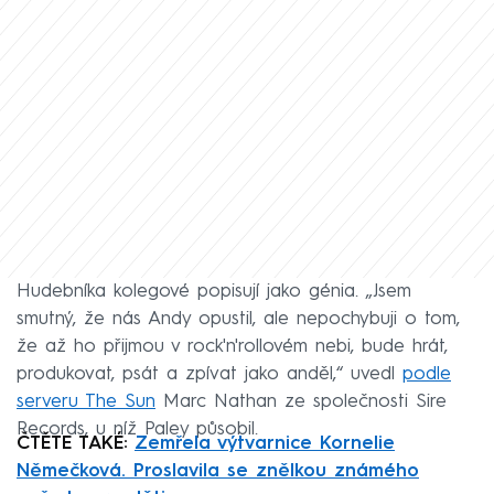
Hudebníka kolegové popisují jako génia. „Jsem
smutný, že nás Andy opustil, ale nepochybuji o tom,
že až ho přijmou v rock'n'rollovém nebi, bude hrát,
produkovat, psát a zpívat jako anděl,“ uvedl
podle
serveru The Sun
Marc Nathan ze společnosti Sire
Records, u níž Paley působil.
ČTĚTE TAKÉ:
Zemřela výtvarnice Kornelie
Němečková. Proslavila se znělkou známého